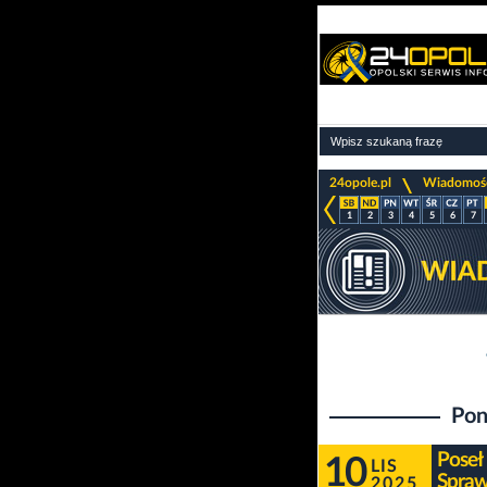
>
24opole.pl
Wiadomoś
1
2
3
4
5
6
7
Pon
Poseł
10
LIS
Spraw
2025