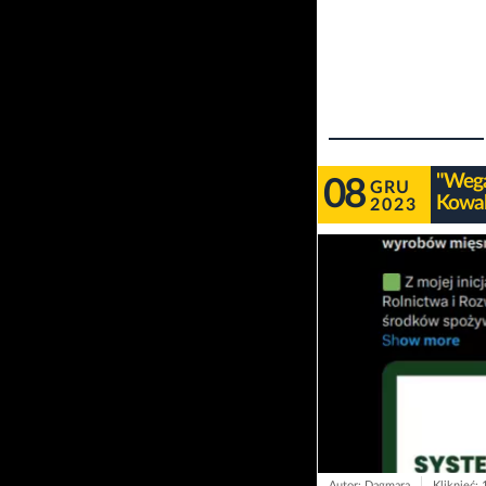
"Wegań
08
GRU
Kowal
2023
Autor: Dagmara
Kliknięć: