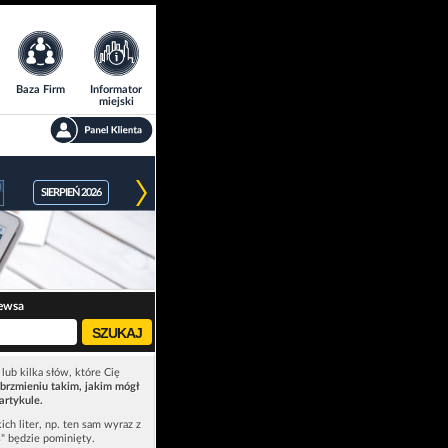
Baza Firm
Informator
miejski
SIERPIEŃ 2026
ewsa
lub kilka słów, które Cię
brzmieniu takim, jakim mógł
artykule.
ich liter, np. ten sam wyraz z
ś" będzie pominięty.