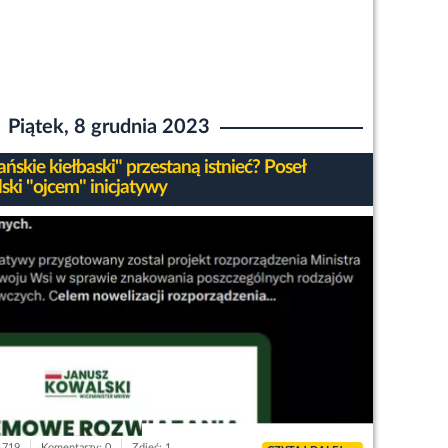
Piątek, 8 grudnia 2023
skie kiełbaski" przestaną istnieć? Poseł
ski "ojcem" inicjatywy
 1719
Komentarzy: 0
Zdjęć: 1