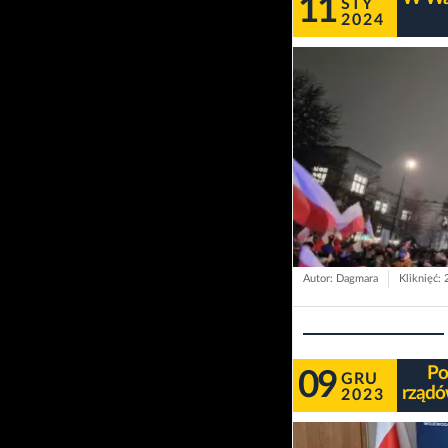
11
STY
2024
Autor: Dagmara
Kliknięć:
Po
09
GRU
rządó
2023