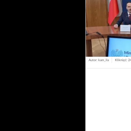
Autor: kam_ila
Kliknięć: 2