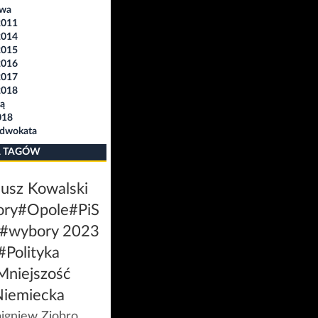
awa
2011
2014
2015
2016
2017
2018
ą
018
Adwokata
 TAGÓW
usz Kowalski
ory
#Opole
#PiS
#wybory 2023
#Polityka
Mniejszość
Niemiecka
igniew Ziobro