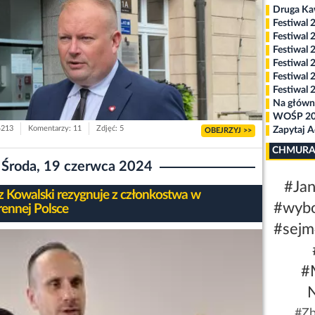
Druga K
Festiwal 
Festiwal 
Festiwal 
Festiwal 
Festiwal 
Festiwal 
Na główn
WOŚP 2
4213
Komentarzy: 11
Zdjęć: 5
Zapytaj 
OBEJRZYJ >>
CHMURA
Środa, 19 czerwca 2024
#Jan
z Kowalski rezygnuje z członkostwa w
#wyb
ennej Polsce
#sejm
#
#Zb