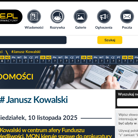
Wiadomości
Rozrywka
Galerie
Ogłoszenia
Poczta
Szukaj
>
ci
#Janusz Kowalski
8
?
?
?
?
?
?
?
?
?
?
?
?
?
?
?
?
?
?
?
?
?
?
?
Wyszukaj n
# Janusz Kowalski
Wpisz słowo 
iedziałek, 10 listopada 2025
interesują
w 
być użyty w 
 Kowalski w centrum afery Funduszu
Używaj polsk
"s" zamiast "
iedliwości. MON kieruje sprawę do prokuratury