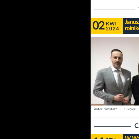
Janus
02
KWI
rolni
2024
Autor: Woytazz
Kliknięć: 
C
W War