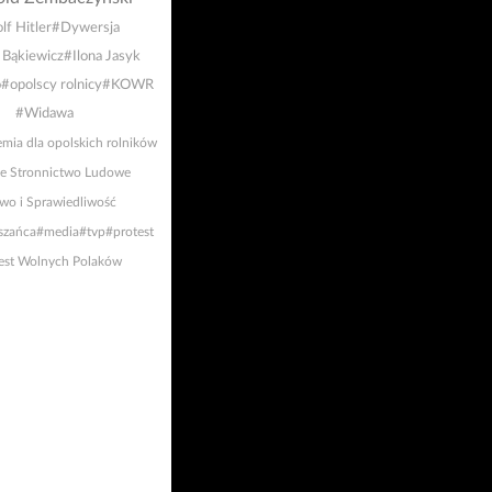
lf Hitler
#Dywersja
 Bąkiewicz
#Ilona Jasyk
o
#opolscy rolnicy
#KOWR
#Widawa
emia dla opolskich rolników
ie Stronnictwo Ludowe
wo i Sprawiedliwość
szańca
#media
#tvp
#protest
est Wolnych Polaków