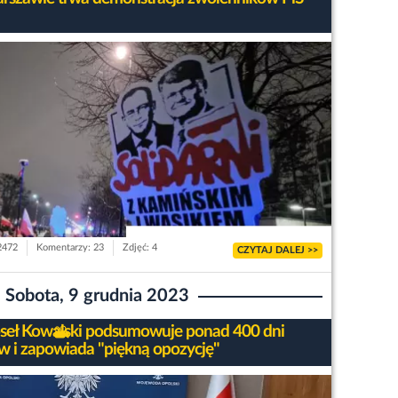
 2472
Komentarzy: 23
Zdjęć: 4
CZYTAJ DALEJ >>
Sobota, 9 grudnia 2023
seł Kowalski podsumowuje ponad 400 dni
w i zapowiada "piękną opozycję"