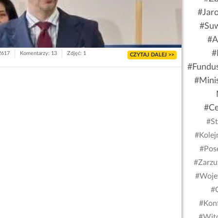
#Jar
#Suw
#A
#
 2617
Komentarzy: 13
Zdjęć: 1
CZYTAJ DALEJ >>
#Fundus
#Mini
#Ce
#St
#Kolej
#Pose
#Zarzu
#Woje
#
#Kon
#Wito