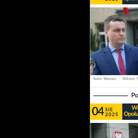
Autor: Woytazz
Kliknięć: 
Po
Wi
04
SIE
Opolu
2025