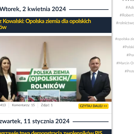
#Ado
Wtorek, 2 kwietnia 2024
#Robert
z Kowalski: Opolska ziemia dla opolskich
#rolnictw
ków
#opolska zi
#Polsk
#Pra
#Marcin O
#Prot
3413
Komentarzy: 15
Zdjęć: 1
CZYTAJ DALEJ >>
zwartek, 11 stycznia 2024
szawie trwa demonstracja zwolenników PiS