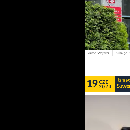
Autor: Woytazz
Kliknięć: 
Janus
19
CZE
Suwer
2024