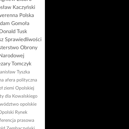
osław Kaczyński
erenna Polska
dam Gomoła
Donald Tusk
z Sprawiedliwości
sterstwo Obrony
Narodowej
zary Tomczyk
anisław Tyszka
na afera polityczna
ł ziemi Opolskiej
ty dla Kowalskiego
wództwo opolskie
Opolski Rynek
ferencja prasowa
ld Zembaczyński