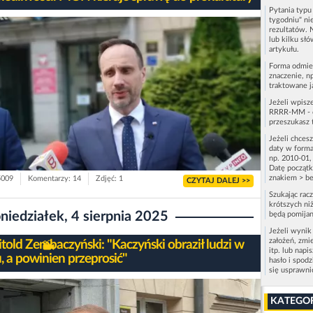
Pytania typ
tygodniu" ni
rezultatów. 
lub kilku sł
artykułu.
Forma odmie
znaczenie, n
traktowane j
Jeżeli wpisz
RRRR-MM - c
przeszukasz 
Jeżeli chces
daty w forma
np. 2010-01,
Datę początk
znakiem > be
5009
Komentarzy: 14
Zdjęć: 1
CZYTAJ DALEJ >>
Szukając rac
krótszych niż
niedziałek, 4 sierpnia 2025
będą pomijan
Jeżeli wynik
założeń, zmi
told Zembaczyński: "Kaczyński obraził ludzi w
itp. lub napi
, a powinien przeprosić"
hasło i spod
się usprawn
KATEGO