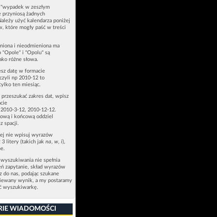
u "wypadek w zeszłym
e przyniosą żadnych
Należy użyć kalendarza poniżej
ów, które mogły paść w treści
niona i nieodmieniona ma
p "Opole" i "Opolu" są
ako różne słowa.
esz datę w formacie
zyli np 2010-12 to
tylko ten miesiąc.
z przeszukać zakres dat, wpisz
cie
 2010-3-12, 2010-12-12.
ową i końcową oddziel
z spacji.
zej nie wpisuj wyrazów
 3 litery (takich jak
na
,
w
,
i
),
e.
 wyszukiwania nie spełnia
eń zapytanie, skład wyrazów
sz do nas, podając szukane
ziewany wynik, a my postaramy
ić wyszukiwarkę.
RIE WIADOMOŚCI