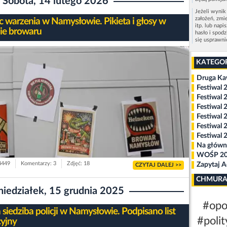
Sobota, 14 lutego 2026
Jeżeli wynik
założeń, zmi
c warzenia w Namysłowie. Pikieta i głosy w
itp. lub napi
ie browaru
hasło i spod
się usprawn
KATEGO
Druga K
Festiwal 
Festiwal 
Festiwal 
Festiwal 
Festiwal 
Festiwal 
Na główn
WOŚP 2
 4449
Komentarzy: 3
Zdjęć: 18
Zapytaj 
CZYTAJ DALEJ >>
CHMURA
niedziałek, 15 grudnia 2025
#opo
siedziba policji w Namysłowie. Podpisano list
#polit
cyjny