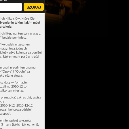
lub kilka słów, które Cię
brzmieniu takim, jakim mógł
artykule.
ich liter, np. ten sam wyraz z
ś" będzie pominięty.
u "wypadek w zeszłym
e przyniosą żadnych
Należy użyć kalendarza poniżej
ów, które mogły paść w treści
niona i nieodmieniona ma
p "Opole" i "Opolu" są
ako różne słowa.
esz datę w formacie
zyli np 2010-12 to
tylko ten miesiąc.
z przeszukać zakres dat, wpisz
cie
 2010-3-12, 2010-12-12.
ową i końcową oddziel
z spacji.
zej nie wpisuj wyrazów
 3 litery (takich jak
na
,
w
,
i
),
e.