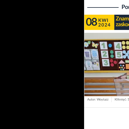
Po
Znamy
08
KWI
zasko
2024
Autor: Woytazz
Kliknięć: 