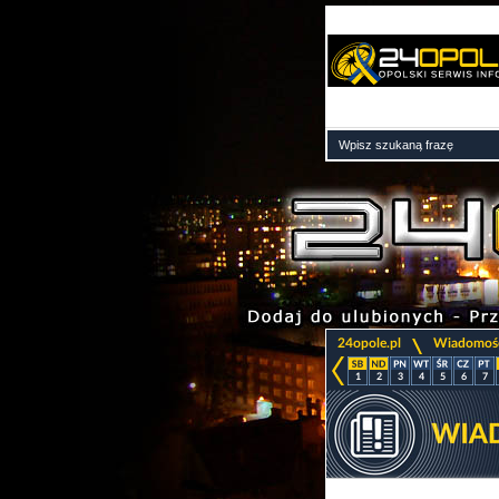
>
24opole.pl
Wiadomoś
1
2
3
4
5
6
7