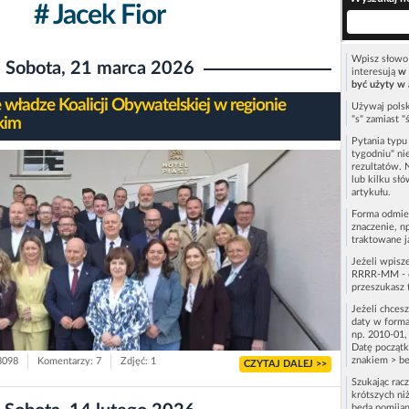
# Jacek Fior
Wpisz słowo 
Sobota, 21 marca 2026
interesują
w 
być użyty w 
władze Koalicji Obywatelskiej w regionie
Używaj polsk
"s" zamiast "
kim
Pytania typ
tygodniu" ni
rezultatów. 
lub kilku sł
artykułu.
Forma odmie
znaczenie, n
traktowane j
Jeżeli wpisz
RRRR-MM - c
przeszukasz 
Jeżeli chces
daty w forma
np. 2010-01,
Datę początk
znakiem > be
 3098
Komentarzy: 7
Zdjęć: 1
CZYTAJ DALEJ >>
Szukając rac
krótszych niż
będą pomijan