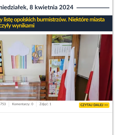
niedziałek, 8 kwietnia 2024
 listę opolskich burmistrzów. Niektóre miasta
czyły wynikami
5753
Komentarzy: 0
Zdjęć: 1
CZYTAJ DALEJ >>