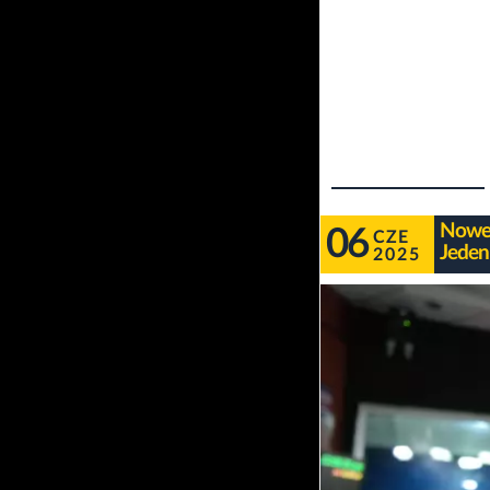
Nowe 
06
CZE
Jeden
2025