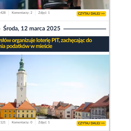
1428
Komentarzy: 2
Zdjęć: 1
CZYTAJ DALEJ >>
Środa, 12 marca 2025
łów organizuje loterię PIT, zachęcając do
nia podatków w mieście
1121
Komentarzy: 0
Zdjęć: 1
CZYTAJ DALEJ >>