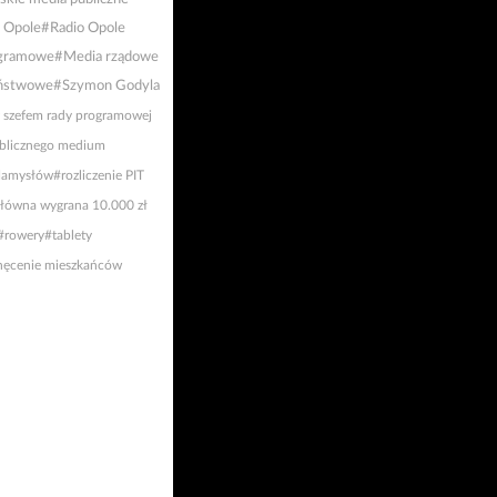
 Opole
#Radio Opole
gramowe
#Media rządowe
ństwowe
#Szymon Godyla
z szefem rady programowej
blicznego medium
Namysłów
#rozliczenie PIT
łówna wygrana 10.000 zł
#rowery
#tablety
hęcenie mieszkańców