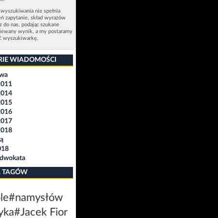
 wyszukiwania nie spełnia
eń zapytanie, skład wyrazów
sz do nas, podając szukane
ziewany wynik, a my postaramy
ić wyszukiwarkę.
RIE WIADOMOŚCI
awa
2011
2014
2015
2016
2017
2018
ą
018
Adwokata
 TAGÓW
le
#namysłów
yka
#Jacek Fior