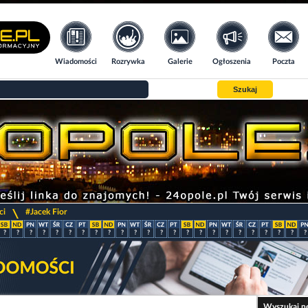
Wiadomości
Rozrywka
Galerie
Ogłoszenia
Poczta
Szukaj
>
ci
#Jacek Fior
?
?
?
?
?
?
?
?
?
?
?
?
?
?
?
?
?
?
?
?
?
?
?
?
Wyszukaj n