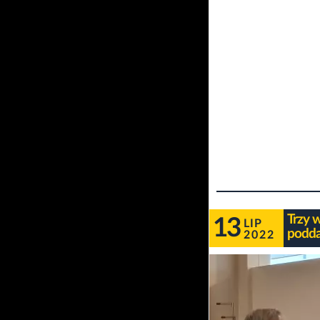
Trzy 
13
LIP
podda
2022