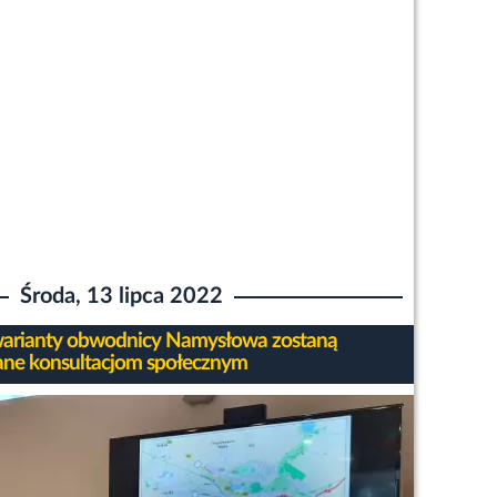
Środa, 13 lipca 2022
warianty obwodnicy Namysłowa zostaną
ne konsultacjom społecznym