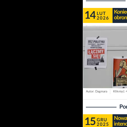
Konie
14
LUT
obron
2026
Autor: Dagmara
Kliknięć:
Po
Nowa 
15
GRU
inten
2025