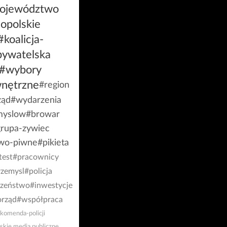
ojewództwo
opolskie
#koalicja-
bywatelska
#wybory
nętrzne
#region
ząd
#wydarzenia
myslow
#browar
rupa-zywiec
wo-piwne
#pikieta
test
#pracownicy
rzemysl
#policja
czeństwo
#inwestycje
rząd
#współpraca
komenda-policji
skie media publiczne