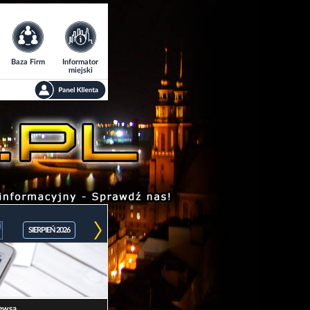
Baza Firm
Informator
miejski
SIERPIEŃ 2026
ewsa