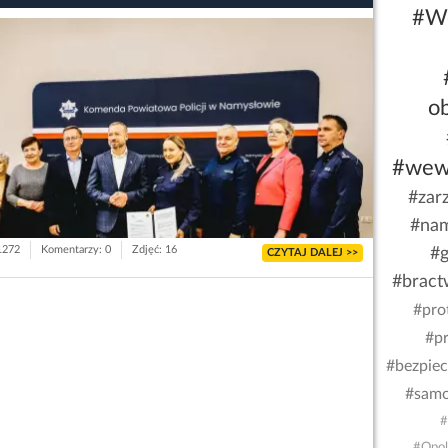
#W
o
#wew
#zar
#na
 1272
Komentarzy: 0
Zdjęć: 16
#g
CZYTAJ DALEJ >>
#bract
#pro
#p
#bezpie
#samo
#
#Opol