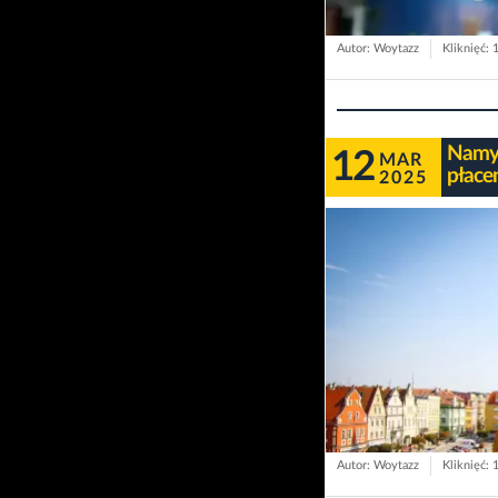
Autor: Woytazz
Kliknięć: 
Namys
12
MAR
płace
2025
Autor: Woytazz
Kliknięć: 