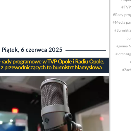
#TVP
#Rady pro
#Media pa
#Burmistr
pu
#gmina 
Piątek, 6 czerwca 2025
#loteria
#g
rady programowe w TVP Opole i Radiu Opole.
 z przewodniczących to burmistrz Namysłowa
#Zac