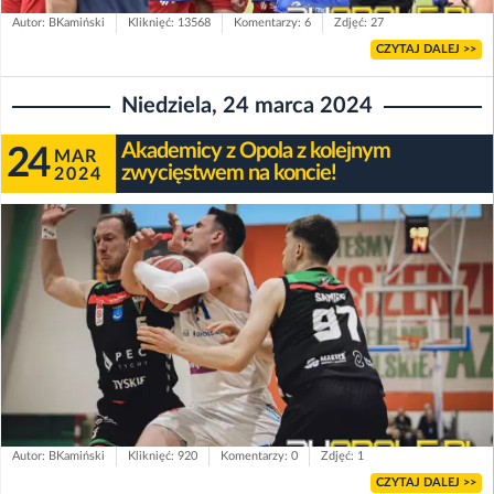
Autor: BKamiński
Kliknięć: 13568
Komentarzy: 6
Zdjęć: 27
CZYTAJ DALEJ >>
Niedziela, 24 marca 2024
Akademicy z Opola z kolejnym
24
MAR
zwycięstwem na koncie!
2024
Autor: BKamiński
Kliknięć: 920
Komentarzy: 0
Zdjęć: 1
CZYTAJ DALEJ >>