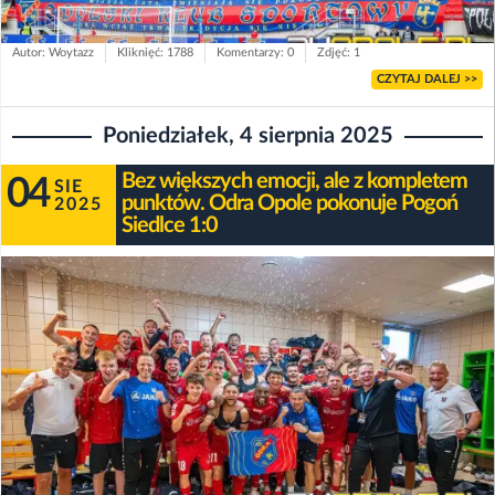
Autor: Woytazz
Kliknięć: 1788
Komentarzy: 0
Zdjęć: 1
CZYTAJ DALEJ >>
Poniedziałek, 4 sierpnia 2025
Bez większych emocji, ale z kompletem
04
SIE
punktów. Odra Opole pokonuje Pogoń
2025
Siedlce 1:0