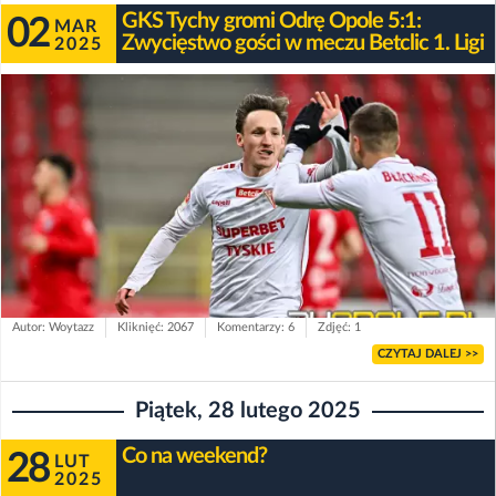
GKS Tychy gromi Odrę Opole 5:1:
02
MAR
Zwycięstwo gości w meczu Betclic 1. Ligi
2025
Autor: Woytazz
Kliknięć: 2067
Komentarzy: 6
Zdjęć: 1
CZYTAJ DALEJ >>
Piątek, 28 lutego 2025
Co na weekend?
28
LUT
2025