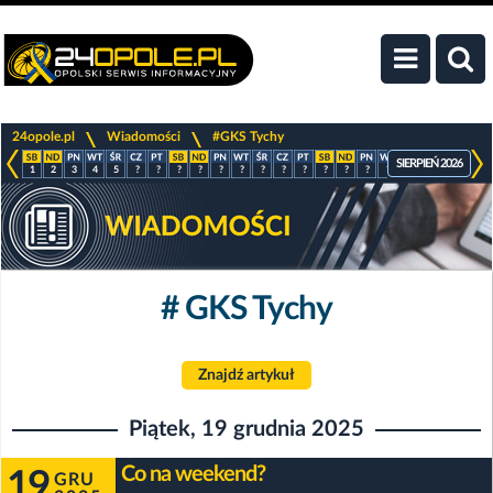
>
>
24opole.pl
Wiadomości
#GKS Tychy
SIERPIEŃ 2026
1
2
3
4
5
?
?
?
?
?
?
?
?
?
?
?
?
?
?
?
?
?
# GKS Tychy
Znajdź artykuł
Piątek, 19 grudnia 2025
Co na weekend?
19
GRU