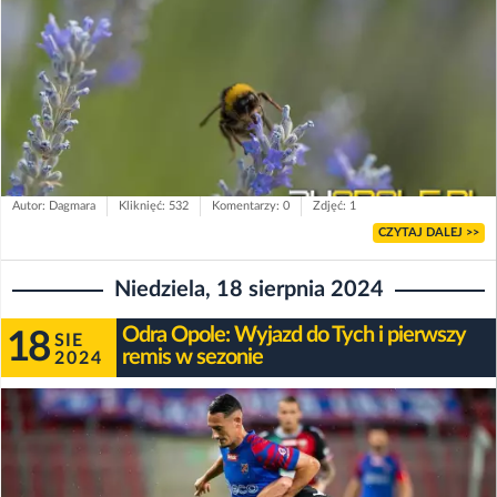
Autor: Dagmara
Kliknięć: 532
Komentarzy: 0
Zdjęć: 1
CZYTAJ DALEJ >>
Niedziela, 18 sierpnia 2024
Odra Opole: Wyjazd do Tych i pierwszy
18
SIE
remis w sezonie
2024