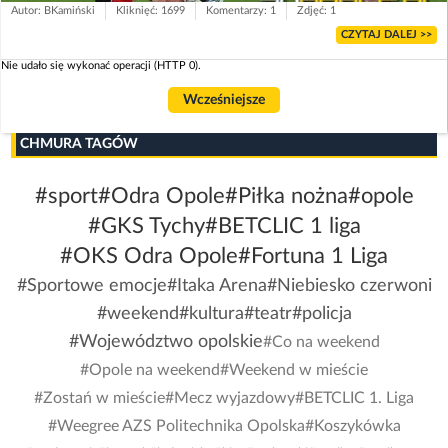
Autor: BKamiński
Kliknięć: 1699
Komentarzy: 1
Zdjęć: 1
CZYTAJ DALEJ >>
Nie udało się wykonać operacji (HTTP 0).
Wcześniejsze
CHMURA TAGÓW
#sport
#Odra Opole
#Piłka nożna
#opole
#GKS Tychy
#BETCLIC 1 liga
#OKS Odra Opole
#Fortuna 1 Liga
#Sportowe emocje
#Itaka Arena
#Niebiesko czerwoni
#weekend
#kultura
#teatr
#policja
#Województwo opolskie
#Co na weekend
#Opole na weekend
#Weekend w mieście
#Zostań w mieście
#Mecz wyjazdowy
#BETCLIC 1. Liga
#Weegree AZS Politechnika Opolska
#Koszykówka