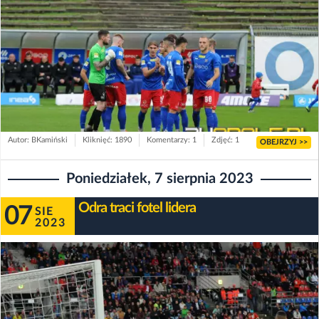
Autor: BKamiński
Kliknięć: 1890
Komentarzy: 1
Zdjęć: 1
OBEJRZYJ >>
Poniedziałek, 7 sierpnia 2023
Odra traci fotel lidera
07
SIE
2023