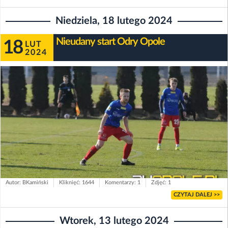
Niedziela, 18 lutego 2024
Nieudany start Odry Opole
18
LUT
2024
Autor: BKamiński
Kliknięć: 1644
Komentarzy: 1
Zdjęć: 1
CZYTAJ DALEJ >>
Wtorek, 13 lutego 2024