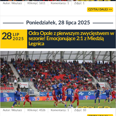
Autor: Woytazz
Kliknięć: 1611
Komentarzy: 1
Zdjęć: 1
CZYTAJ DALEJ >>
Poniedziałek, 28 lipca 2025
Odra Opole z pierwszym zwycięstwem w
28
LIP
sezonie! Emocjonujące 2:1 z Miedzią
2025
Legnica
Autor: Woytazz
Kliknięć: 4526
Komentarzy: 1
Zdjęć: 10