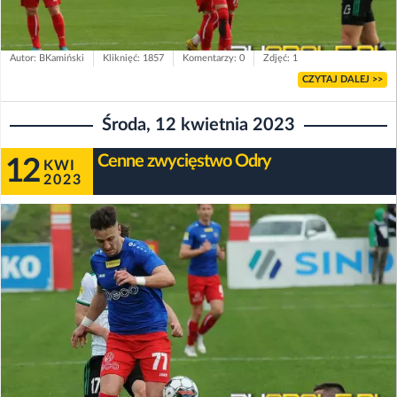
Autor: BKamiński
Kliknięć: 1857
Komentarzy: 0
Zdjęć: 1
CZYTAJ DALEJ >>
Środa, 12 kwietnia 2023
Cenne zwycięstwo Odry
12
KWI
2023