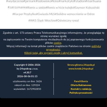
#wydarzenia
#jarmark
#lodowisko
#kino
#narkotyki
#stadion
#marihuana
#zatrzymanie
#Remis u siebie
#Remis w hicie kolejki
#Szymon Kobusiński
#Kacper Przybyłko
#Gwiazda MLS
#Solidne wzmocnienie w Odrze
#WKS Śląsk Wrocław
#Odwieczny rywal
Zgodnie z art. 173 ustawy Prawa Telekomunikacyjnego informujemy, że przeglądając tę
stronę wyrażasz zgodę
na zapisywanie na Twoim komputerze niezbędnych do jej poprawnego funkcjonowania
plików
cookie
.
Więcej informacji na temat plików cookie znajdziecie Państwo na stronie
polityka
prywatności
.
Kliknij tutaj, aby wyrazić zgodę i ukryć komunikat.
Copyright © 2006-2026
Strona główna 24opole.pl
by 24opole sp. z o.o.
www.hotele.24opole.pl
v4.30.7
2026-08-06 01:15
użytkownicy on-line: 3626
Panel Klienta
rekord on-line: 129224
Oferta Reklamowa
wyświetleń: 1672902850
Kontakt z redakcją
Polityka prywatności