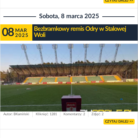
CZYTAJ DALEJ >>
Sobota, 8 marca 2025
Bezbramkowy remis Odry w Stalowej
08
MAR
Woli
2025
Autor: BKamiński
Kliknięć: 1281
Komentarzy: 2
Zdjęć: 2
CZYTAJ DALEJ >>