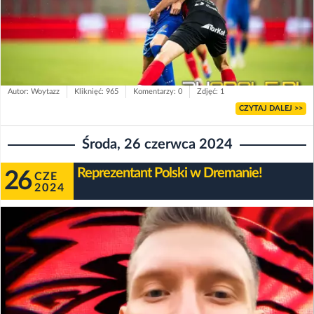
Autor: Woytazz
Kliknięć: 965
Komentarzy: 0
Zdjęć: 1
CZYTAJ DALEJ >>
Środa, 26 czerwca 2024
Reprezentant Polski w Dremanie!
26
CZE
2024