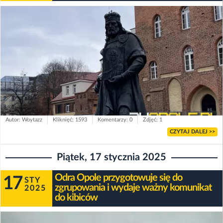
Autor: Woytazz
Kliknięć: 1593
Komentarzy: 0
Zdjęć: 1
CZYTAJ DALEJ >>
Piątek, 17 stycznia 2025
Odra Opole przygotowuje się do
17
STY
zgrupowania i wydaje ważny komunikat
2025
do kibiców