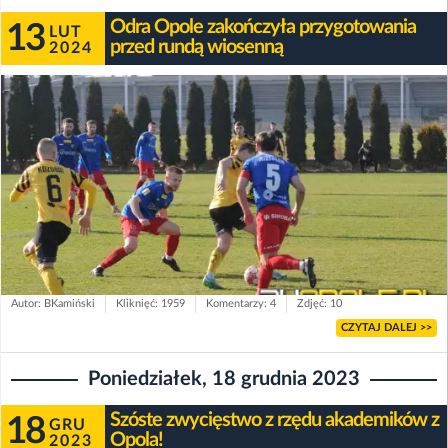
Odra Opole zakończyła przygotowania
13
LUT
przed rundą wiosenną
2024
Autor: BKamiński
Kliknięć: 1959
Komentarzy: 4
Zdjęć: 10
CZYTAJ DALEJ >>
Poniedziałek, 18 grudnia 2023
Szóste zwycięstwo z rzędu akademików z
18
GRU
Opola!
2023