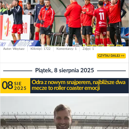
Autor: Woytazz
Kliknięć: 1722
Komentarzy: 1
Zdjęć: 1
CZYTAJ DALEJ >>
Piątek, 8 sierpnia 2025
Odra z nowym snajperem, najbliższe dwa
08
SIE
mecze to roller coaster emocji
2025