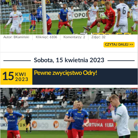
Autor: BKamiński
Kliknięć: 6106
Komentarzy: 2
Zdjęć: 32
CZYTAJ DALEJ >>
Sobota, 15 kwietnia 2023
Pewne zwycięstwo Odry!
15
KWI
2023