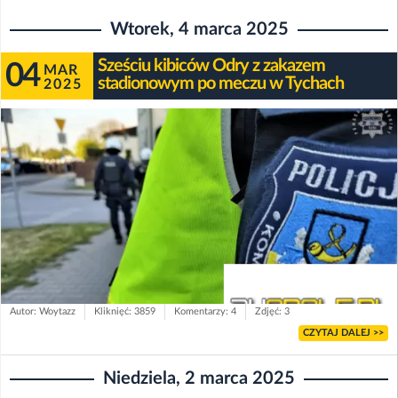
Wtorek, 4 marca 2025
Sześciu kibiców Odry z zakazem
04
MAR
stadionowym po meczu w Tychach
2025
Autor: Woytazz
Kliknięć: 3859
Komentarzy: 4
Zdjęć: 3
CZYTAJ DALEJ >>
Niedziela, 2 marca 2025