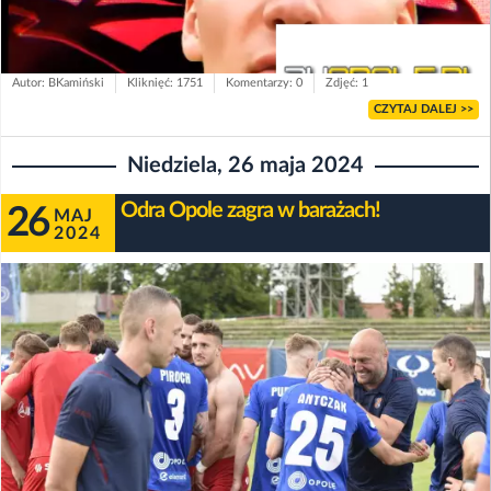
Autor: BKamiński
Kliknięć: 1751
Komentarzy: 0
Zdjęć: 1
CZYTAJ DALEJ >>
Niedziela, 26 maja 2024
Odra Opole zagra w barażach!
26
MAJ
2024