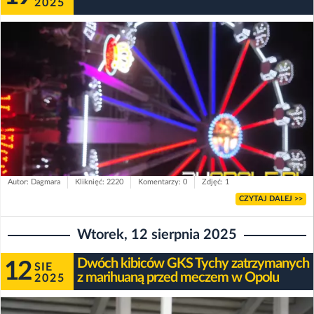
2025
Autor: Dagmara
Kliknięć: 2220
Komentarzy: 0
Zdjęć: 1
CZYTAJ DALEJ >>
Wtorek, 12 sierpnia 2025
Dwóch kibiców GKS Tychy zatrzymanych
12
SIE
z marihuaną przed meczem w Opolu
2025