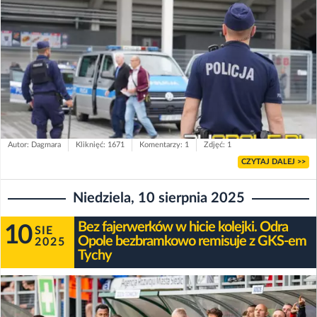
Autor: Dagmara
Kliknięć: 1671
Komentarzy: 1
Zdjęć: 1
CZYTAJ DALEJ >>
Niedziela, 10 sierpnia 2025
Bez fajerwerków w hicie kolejki. Odra
10
SIE
Opole bezbramkowo remisuje z GKS-em
2025
Tychy