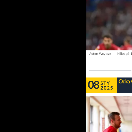
Autor: Woytazz
Kliknięć: 
Odra 
08
STY
2025