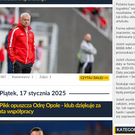
Pytania typ
tygodniu" ni
rezultatów. 
lub kilku sł
artykułu.
Forma odmie
znaczenie, n
traktowane j
Jeżeli wpisz
RRRR-MM - c
przeszukasz 
Jeżeli chces
daty w forma
np. 2010-01,
Datę początk
znakiem > be
4587
Komentarzy: 1
Zdjęć: 1
CZYTAJ DALEJ >>
Szukając rac
krótszych niż
Piątek, 17 stycznia 2025
będą pomijan
Jeżeli wynik
założeń, zmi
 Pikk opuszcza Odrę Opole - klub dziękuje za
itp. lub napi
ata współpracy
hasło i spod
się usprawn
KATEGO