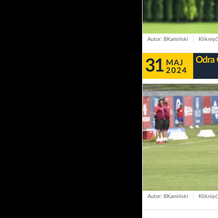
Autor: BKamiński
Kliknięć
Odra 
31
MAJ
2024
Autor: BKamiński
Kliknięć