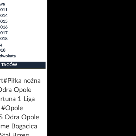
awa
2011
2014
2015
2016
2017
2018
ą
018
Adwokata
 TAGÓW
rt
#Piłka nożna
dra Opole
rtuna 1 Liga
#Opole
 Odra Opole
ime Bogacica
Stal Brzeg