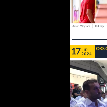
Autor: Woytazz
Kliknięć: 
OKS O
17
LIP
2024