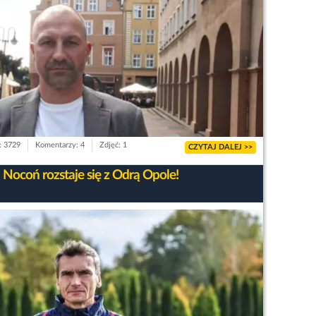
: 3729
Komentarzy: 4
Zdjęć: 1
CZYTAJ DALEJ >>
Nocoń rozstaje się z Odrą Opole!