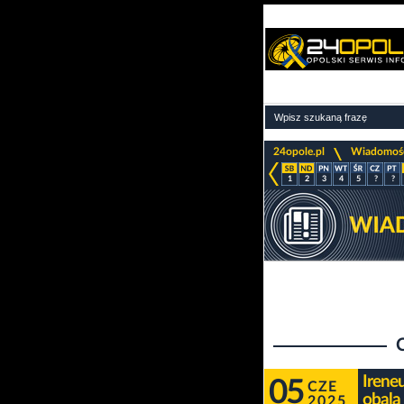
>
24opole.pl
Wiadomoś
1
2
3
4
5
?
?
Irene
05
CZE
obala
2025