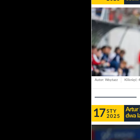
Autor: Woytazz
Kliknięć: 
Artur
17
STY
dwa l
2025