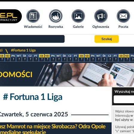
Wiadomości
Rozrywka
Galerie
Ogłoszenia
Poczta
Szukaj
>
ci
#Fortuna 1 Liga
?
?
?
?
?
?
?
?
?
?
?
?
?
?
?
?
?
?
?
?
?
?
?
?
Wyszukaj n
# Fortuna 1 Liga
Wpisz słowo 
Czwartek, 5 czerwca 2025
interesują
w 
być użyty w 
usz Mamrot na miejsce Skrobacza? Odra Opole
Używaj polsk
"s" zamiast "
 medialne spekulacje