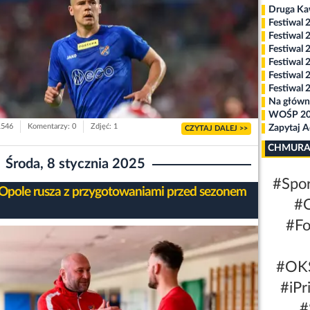
Druga K
Festiwal 
Festiwal 
Festiwal 
Festiwal 
Festiwal 
Festiwal 
Na główn
WOŚP 2
1546
Komentarzy: 0
Zdjęć: 1
Zapytaj 
CZYTAJ DALEJ >>
CHMURA
Środa, 8 stycznia 2025
#Spo
Opole rusza z przygotowaniami przed sezonem
#O
#Fo
#OKS
#iPr
#