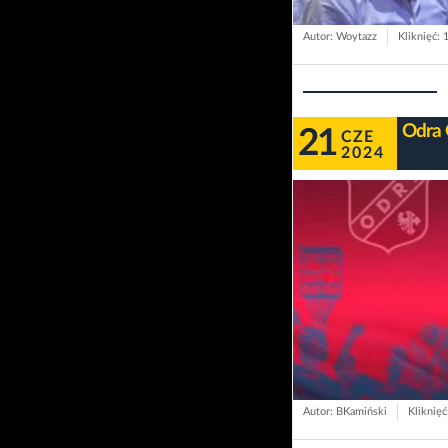
Autor: Woytazz
Kliknięć: 
Odra 
21
CZE
2024
Autor: BKamiński
Kliknięć