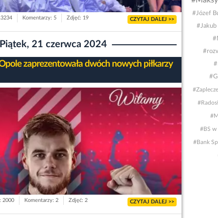
#Maksy
#Józef B
13234
Komentarzy: 5
Zdjęć: 19
CZYTAJ DALEJ >>
#Jakub 
#
Piątek, 21 czerwca 2024
#rozw
Opole zaprezentowała dwóch nowych piłkarzy
#
#G
#Zaplecze
#Rados
#M
#BS w L
#Bank Spó
: 2000
Komentarzy: 2
Zdjęć: 2
CZYTAJ DALEJ >>