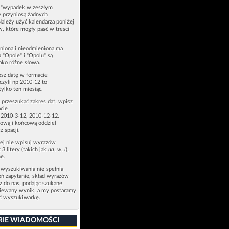
u "wypadek w zeszłym
e przyniosą żadnych
Należy użyć kalendarza poniżej
ów, które mogły paść w treści
niona i nieodmieniona ma
p "Opole" i "Opolu" są
ako różne słowa.
esz datę w formacie
zyli np 2010-12 to
tylko ten miesiąc.
z przeszukać zakres dat, wpisz
cie
 2010-3-12, 2010-12-12.
ową i końcową oddziel
z spacji.
zej nie wpisuj wyrazów
 3 litery (takich jak
na
,
w
,
i
),
e.
 wyszukiwania nie spełnia
eń zapytanie, skład wyrazów
sz do nas, podając szukane
ziewany wynik, a my postaramy
ić wyszukiwarkę.
RIE WIADOMOŚCI