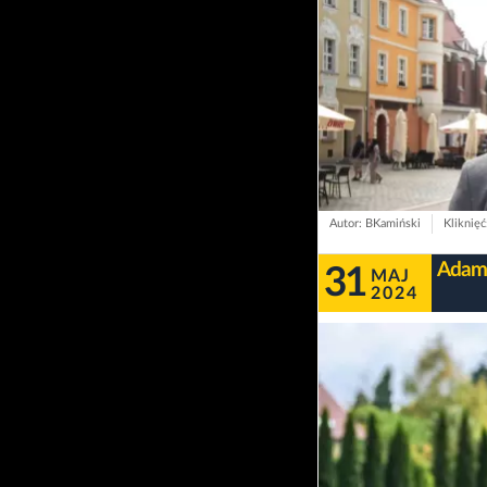
Autor: BKamiński
Kliknięć
Adam 
31
MAJ
2024