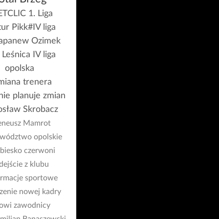
TCLIC 1. Liga
ur Pikk
#IV liga
apanew Ozimek
Leśnica IV liga
opolska
miana trenera
nie planuje zmian
osław Skrobacz
eneusz Mamrot
wództwo opolskie
biesko czerwoni
dejście z klubu
ormacje sportowe
zenie nowej kadry
owi zawodnicy