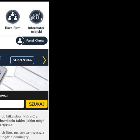
Baza Firm
Informator
miejski
SIERPIEŃ 2026
ewsa
lub kilka słów, które Cię
brzmieniu takim, jakim mógł
artykule.
ich liter, np. ten sam wyraz z
ś" będzie pominięty.