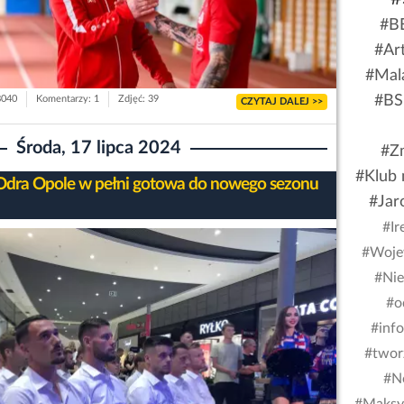
#BE
#Art
#Mal
#BS 
8040
Komentarzy: 1
Zdjęć: 39
CZYTAJ DALEJ >>
Środa, 17 lipca 2024
#Z
#Klub 
dra Opole w pełni gotowa do nowego sezonu
#Jar
#Ir
#Woje
#Nie
#o
#inf
#twor
#N