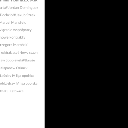
milian Banaszewski
urta
#Jordan Dominguez
Pochcioł
#Jakub Szrek
Marcel Mansfeld
iązanie współpracy
nowe kontrakty
rzegorz Maroński
 esktraklasy
#Nowy sezon
ław Sobolewski
#Baraże
ałapanew Ozimek
eśnicy IV liga opolska
łdzielczy IV liga opolska
#GKS Katowice