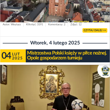
Autor: Woytazz
Kliknięć: 3191
Komentarzy: 2
Zdjęć: 12
CZYTAJ DALEJ >>
Wtorek, 4 lutego 2025
Mistrzostwa Polski księży w piłce nożnej.
04
LUT
Opole gospodarzem turnieju
2025