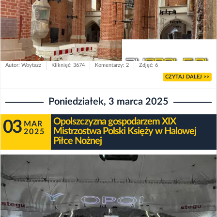
Autor: Woytazz
Kliknięć: 3674
Komentarzy: 2
Zdjęć: 6
CZYTAJ DALEJ >>
Poniedziałek, 3 marca 2025
Opolszczyzna gospodarzem XIX
03
MAR
Mistrzostwa Polski Księży w Halowej
2025
Piłce Nożnej