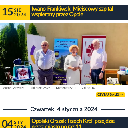
Iwano-Frankiwsk: Miejscowy szpital
15
SIE
wspierany przez Opole
2024
Autor: Woytazz
Kliknięć: 2599
Komentarzy: 1
Zdjęć: 10
CZYTAJ DALEJ >>
Czwartek, 4 stycznia 2024
Opolski Orszak Trzech Króli przejdzie
04
STY
przez miasto po raz 11.
2024