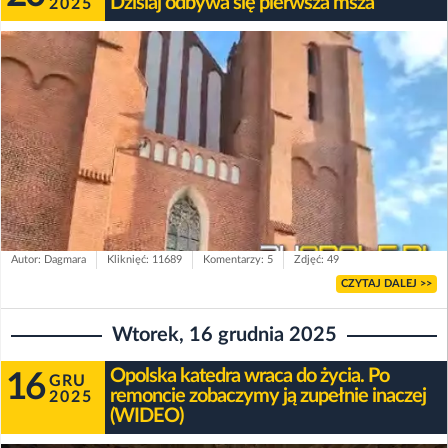
Dzisiaj odbywa się pierwsza msza
2025
Autor: Dagmara
Kliknięć: 11689
Komentarzy: 5
Zdjęć: 49
CZYTAJ DALEJ >>
Wtorek, 16 grudnia 2025
Opolska katedra wraca do życia. Po
16
GRU
remoncie zobaczymy ją zupełnie inaczej
2025
(WIDEO)