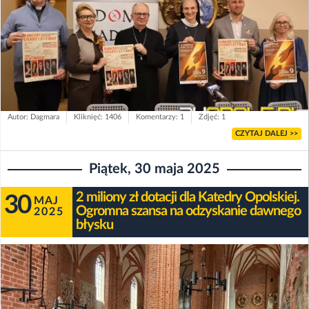
Autor: Dagmara
Kliknięć: 1406
Komentarzy: 1
Zdjęć: 1
CZYTAJ DALEJ >>
Piątek, 30 maja 2025
2 miliony zł dotacji dla Katedry Opolskiej.
30
MAJ
Ogromna szansa na odzyskanie dawnego
2025
błysku