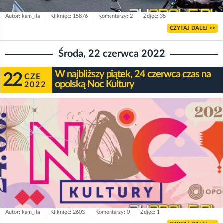
Autor: kam_ila
Kliknięć: 15876
Komentarzy: 2
Zdjęć: 35
CZYTAJ DALEJ >>
Środa, 22 czerwca 2022
W najbliższy piątek, 24 czerwca czas na
22
CZE
opolską Noc Kultury
2022
Autor: kam_ila
Kliknięć: 2603
Komentarzy: 0
Zdjęć: 1