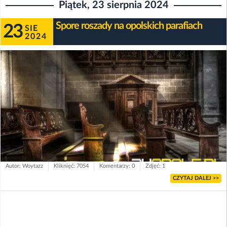
Piątek, 23 sierpnia 2024
Spore roszady na opolskich parafiach
23
SIE
2024
Autor: Woytazz
Kliknięć: 7054
Komentarzy: 0
Zdjęć: 1
CZYTAJ DALEJ >>