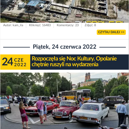
Autor: kam_ila
Kliknięć: 16483
Komentarzy: 23
Zdjęć: 8
CZYTAJ DALEJ >>
Piątek, 24 czerwca 2022
Rozpoczęła się Noc Kultury. Opolanie
24
CZE
chętnie ruszyli na wydarzenia
2022