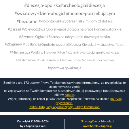
#diecezja-opolska
#archeologia
#diecezja
#światowy-dzień-ubogich
#pomoc-potrzebującym
#bezdomni
#wolontariat
#wydarzenia
#2 miliony zł dotacji
#Zarząd Województwa Opolskiego
#Dotacja na prace konserwatorskie
#Szymon Ogłaza
#Szansa na odzyskanie dawnego blasku
#Zbigniew Kubalańca
#Opolskie zabytki
#Diecezja Kielecka
#Mistrzostwa Polski
#Mistrzostwa Polski w Halowej Piłce Nożnej
#rywalizacja sportowa księży
#Mistrzostwa Polski Księży w Halowej Piłce Nożnej
#piłka halowa
#sportowa rywalizacja
Zgodnie z art. 173 ustawy Prawa Telekomunikacyjnego informujemy, że przeglądając tę
stronę wyrażasz zgodę
na zapisywanie na Twoim komputerze niezbędnych do jej poprawnego funkcjonowania
plików
cookie
.
Więcej informacji na temat plików cookie znajdziecie Państwo na stronie
polityka
prywatności
.
Kliknij tutaj, aby wyrazić zgodę i ukryć komunikat.
Copyright © 2006-2026
Strona główna 24opole.pl
by 24opole sp. z o.o.
www.hotele.24opole.pl