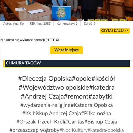
Autor: Aga_Ko
Kliknięć: 2585
Komentarzy: 3
Zdjęć: 6
CZYTAJ DALEJ >>
Nie udało się wykonać operacji (HTTP 0).
Wcześniejsze
CHMURA TAGÓW
#Diecezja Opolska
#opole
#kościół
#Województwo opolskie
#katedra
#Andrzej Czaja
#remont
#zabytki
#wydarzenia-religijne
#Katedra Opolska
#Ks biskup Andrzej Czaja
#Piłka nożna
#Orszak Trzech Króli
#Caritas
#Biskup Czaja
#przeszczep wątroby
#Noc Kultury
#katedra-opolska