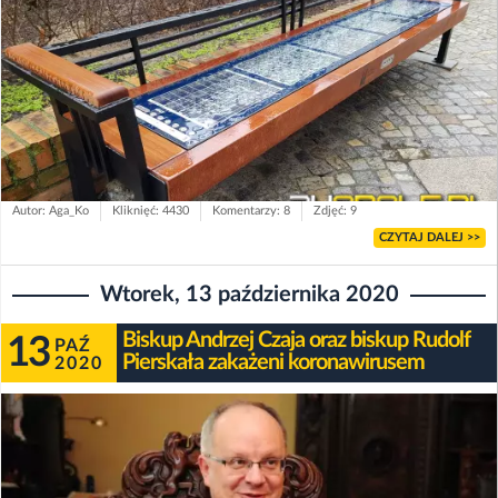
Autor: Aga_Ko
Kliknięć: 4430
Komentarzy: 8
Zdjęć: 9
CZYTAJ DALEJ >>
Wtorek, 13 października 2020
Biskup Andrzej Czaja oraz biskup Rudolf
13
PAŹ
Pierskała zakażeni koronawirusem
2020