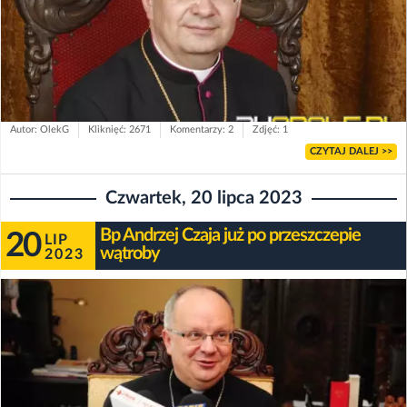
Autor: OlekG
Kliknięć: 2671
Komentarzy: 2
Zdjęć: 1
CZYTAJ DALEJ >>
Czwartek, 20 lipca 2023
Bp Andrzej Czaja już po przeszczepie
20
LIP
wątroby
2023