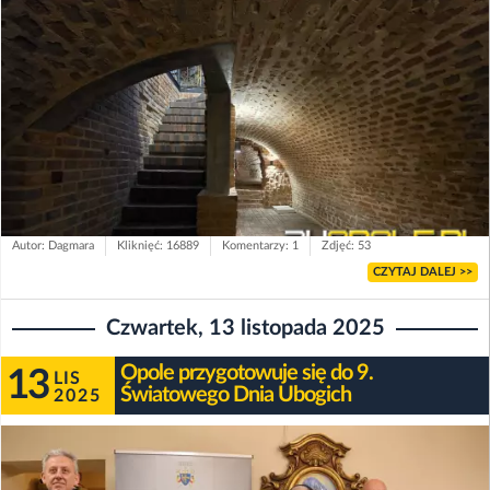
Autor: Dagmara
Kliknięć: 16889
Komentarzy: 1
Zdjęć: 53
CZYTAJ DALEJ >>
Czwartek, 13 listopada 2025
Opole przygotowuje się do 9.
13
LIS
Światowego Dnia Ubogich
2025