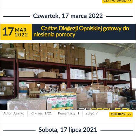
CZYTAJ DALEJ >>
Czwartek, 17 marca 2022
Caritas Diecezji Opolskiej gotowy do
17
MAR
niesienia pomocy
2022
Autor: Aga_Ko
Kliknięć: 1721
Komentarzy: 1
Zdjęć: 7
OBEJRZYJ >>
Sobota, 17 lipca 2021