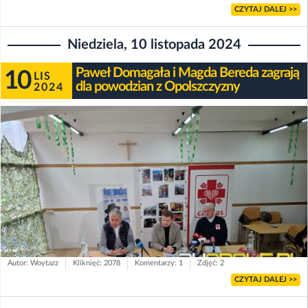
CZYTAJ DALEJ >>
Niedziela, 10 listopada 2024
Paweł Domagała i Magda Bereda zagrają
10
LIS
dla powodzian z Opolszczyzny
2024
Autor: Woytazz
Kliknięć: 2078
Komentarzy: 1
Zdjęć: 2
CZYTAJ DALEJ >>