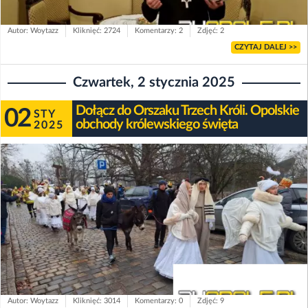
Autor: Woytazz
Kliknięć: 2724
Komentarzy: 2
Zdjęć: 2
CZYTAJ DALEJ >>
Czwartek, 2 stycznia 2025
Dołącz do Orszaku Trzech Króli. Opolskie
02
STY
obchody królewskiego święta
2025
Autor: Woytazz
Kliknięć: 3014
Komentarzy: 0
Zdjęć: 9