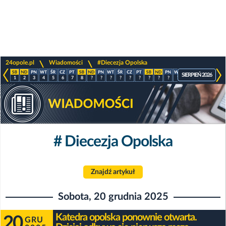
>
>
24opole.pl
Wiadomości
#Diecezja Opolska
SIERPIEŃ 2026
1
2
3
4
5
6
7
8
?
?
?
?
?
?
?
?
?
?
?
?
?
?
# Diecezja Opolska
Znajdź artykuł
Sobota, 20 grudnia 2025
Katedra opolska ponownie otwarta.
20
GRU