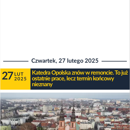
Czwartek, 27 lutego 2025
Katedra Opolska znów w remoncie. To już
27
LUT
ostatnie prace, lecz termin końcowy
2025
nieznany