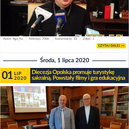
Autor: Aga_Ko
Kliknięć: 7006
Komentarzy: 10
Zdjęć: 1
CZYTAJ DALEJ >>
Środa, 1 lipca 2020
Diecezja Opolska promuje turystykę
01
LIP
sakralną. Powstały filmy i gra edukacyjna
2020