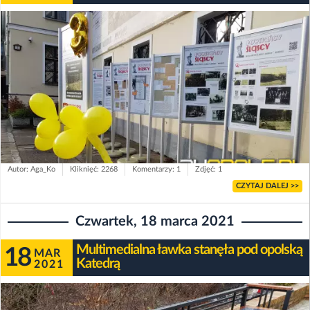
Autor: Aga_Ko
Kliknięć: 2268
Komentarzy: 1
Zdjęć: 1
CZYTAJ DALEJ >>
Czwartek, 18 marca 2021
Multimedialna ławka stanęła pod opolską
18
MAR
Katedrą
2021