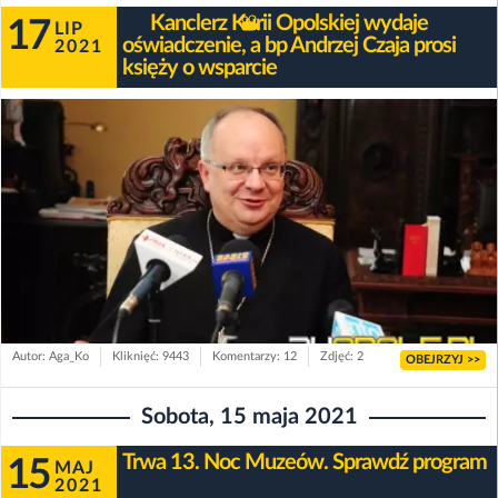
Kanclerz Kurii Opolskiej wydaje
17
LIP
oświadczenie, a bp Andrzej Czaja prosi
2021
księży o wsparcie
Autor: Aga_Ko
Kliknięć: 9443
Komentarzy: 12
Zdjęć: 2
OBEJRZYJ >>
Sobota, 15 maja 2021
Trwa 13. Noc Muzeów. Sprawdź program
15
MAJ
2021