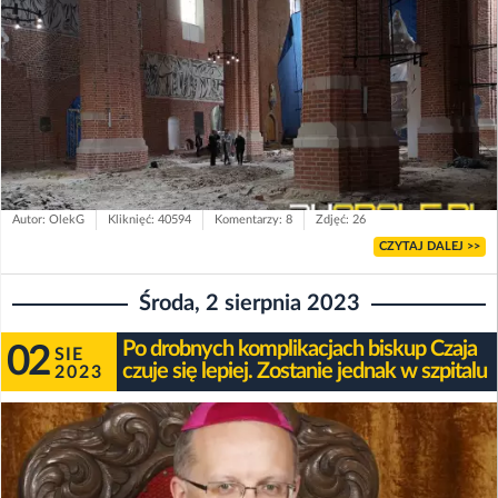
Autor: OlekG
Kliknięć: 40594
Komentarzy: 8
Zdjęć: 26
CZYTAJ DALEJ >>
Środa, 2 sierpnia 2023
Po drobnych komplikacjach biskup Czaja
02
SIE
czuje się lepiej. Zostanie jednak w szpitalu
2023