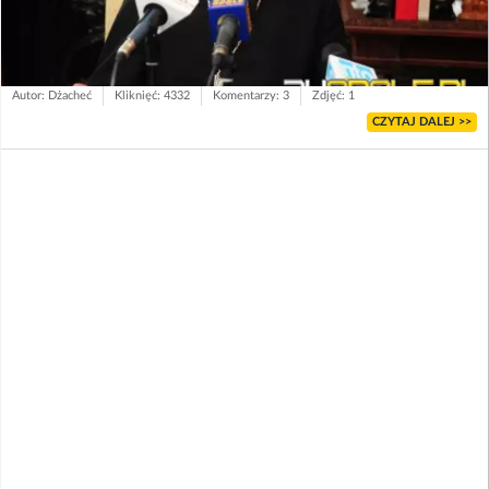
Autor: Dżacheć
Kliknięć: 4332
Komentarzy: 3
Zdjęć: 1
CZYTAJ DALEJ >>