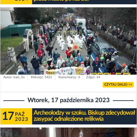
Autor: kam_ila
Kliknięć: 5421
Komentarzy: 3
Zdjęć: 14
CZYTAJ DALEJ >>
Wtorek, 17 października 2023
Archeolodzy w szoku. Biskup zdecydował
17
PAŹ
zasypać odnalezione relikwia
2023