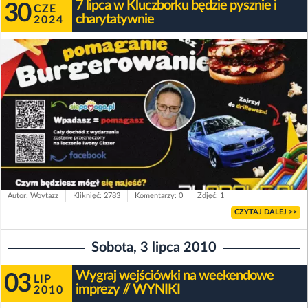
7 lipca w Kluczborku będzie pysznie i
30
CZE
charytatywnie
2024
Autor: Woytazz
Kliknięć: 2783
Komentarzy: 0
Zdjęć: 1
CZYTAJ DALEJ >>
Sobota, 3 lipca 2010
Wygraj wejściówki na weekendowe
03
LIP
imprezy // WYNIKI
2010