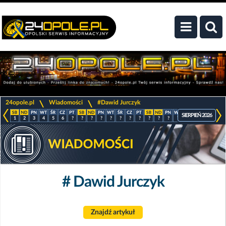
>
>
24opole.pl
Wiadomości
#Dawid Jurczyk
SIERPIEŃ 2026
1
2
3
4
5
6
?
?
?
?
?
?
?
?
?
?
?
?
?
?
?
?
# Dawid Jurczyk
Znajdź artykuł