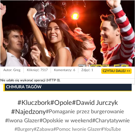
Autor: Greg
Kliknięć: 7517
Komentarzy: 6
Zdjęć: 1
CZYTAJ DALEJ >>
Nie udało się wykonać operacji (HTTP 0).
CHMURA TAGÓW
#Kluczbork
#Opole
#Dawid Jurczyk
#Najedzony
#Pomaganie przez burgerowanie
#Iwona Glazer
#Opolskie w weekend
#Charytatywnie
#Burgery
#Zabawa
#Pomoc Iwonie Glazer
#YouTube