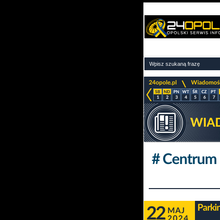
>
24opole.pl
Wiadomoś
1
2
3
4
5
6
7
# Centrum
Parki
22
MAJ
2024