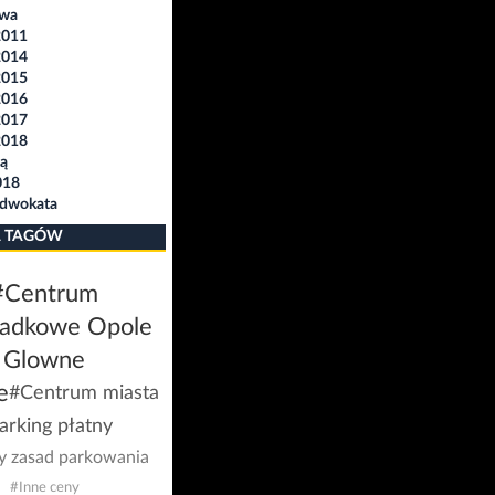
awa
2011
2014
2015
2016
2017
2018
ą
018
Adwokata
 TAGÓW
#Centrum
iadkowe Opole
Glowne
e
#Centrum miasta
arking płatny
y zasad parkowania
#Inne ceny