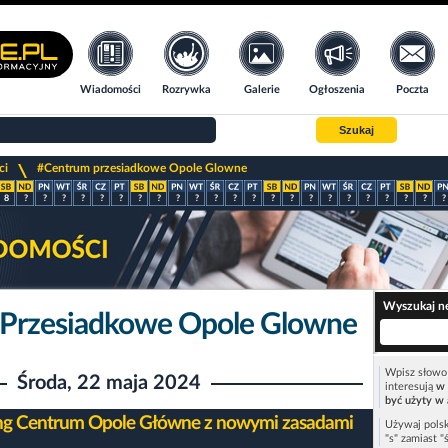
Wiadomości
Rozrywka
Galerie
Ogłoszenia
Poczta
Szukaj
>
ci
#Centrum przesiadkowe Opole Glowne
8
?
?
?
?
?
?
?
?
?
?
?
?
?
?
?
?
?
?
?
?
?
?
?
Wyszukaj n
 Przesiadkowe Opole Glowne
Wpisz słowo 
Środa, 22 maja 2024
interesują
w 
być użyty w 
ng Centrum Opole Główne z nowymi zasadami
Używaj polsk
"s" zamiast "