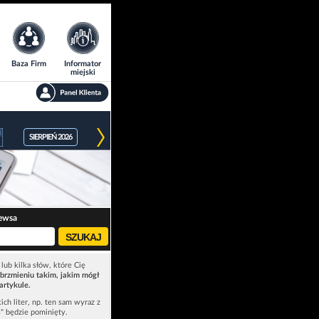
Baza Firm
Informator
miejski
SIERPIEŃ 2026
ewsa
lub kilka słów, które Cię
brzmieniu takim, jakim mógł
artykule.
ich liter, np. ten sam wyraz z
ś" będzie pominięty.