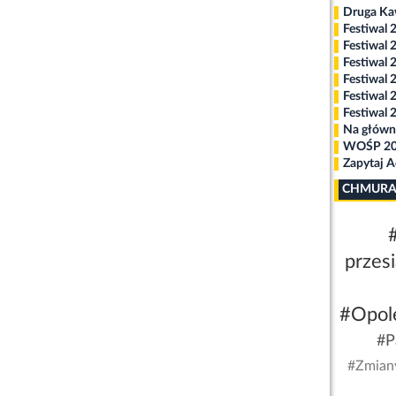
Druga K
Festiwal 
Festiwal 
Festiwal 
Festiwal 
Festiwal 
Festiwal 
Na główn
WOŚP 2
Zapytaj 
CHMURA
przes
#Opol
#P
#Zmian