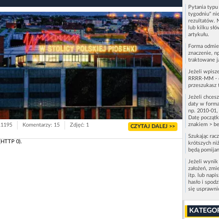
Pytania typ
tygodniu" ni
rezultatów. 
lub kilku sł
artykułu.
Forma odmie
znaczenie, n
traktowane j
Jeżeli wpisz
RRRR-MM - c
przeszukasz 
Jeżeli chces
daty w forma
np. 2010-01,
Datę początk
znakiem > be
11195
Komentarzy: 15
Zdjęć: 1
CZYTAJ DALEJ >>
Szukając rac
(HTTP 0).
krótszych niż
będą pomijan
Jeżeli wynik
założeń, zmi
itp. lub napi
hasło i spod
się usprawn
KATEGO