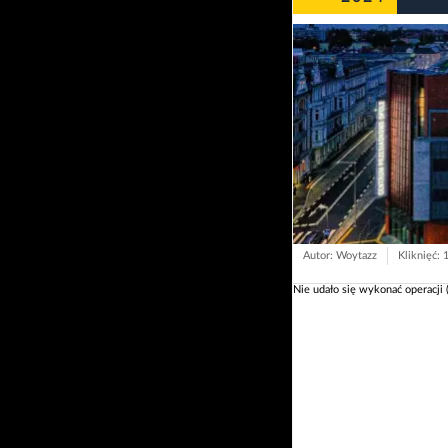
Autor: Woytazz
Kliknięć: 
Nie udało się wykonać operacji 