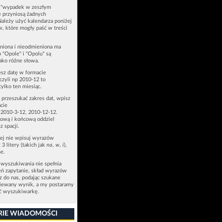
u "wypadek w zeszłym
e przyniosą żadnych
Należy użyć kalendarza poniżej
ów, które mogły paść w treści
niona i nieodmieniona ma
p "Opole" i "Opolu" są
ako różne słowa.
esz datę w formacie
zyli np 2010-12 to
tylko ten miesiąc.
z przeszukać zakres dat, wpisz
cie
 2010-3-12, 2010-12-12.
ową i końcową oddziel
z spacji.
zej nie wpisuj wyrazów
 3 litery (takich jak
na
,
w
,
i
),
e.
 wyszukiwania nie spełnia
eń zapytanie, skład wyrazów
sz do nas, podając szukane
ziewany wynik, a my postaramy
ić wyszukiwarkę.
RIE WIADOMOŚCI