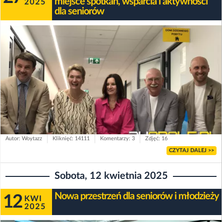
miejsce spotkań, wsparcia i aktywności
2025
dla seniorów
Autor: Woytazz
Kliknięć: 14111
Komentarzy: 3
Zdjęć: 16
CZYTAJ DALEJ >>
Sobota, 12 kwietnia 2025
Nowa przestrzeń dla seniorów i młodzieży
12
KWI
2025