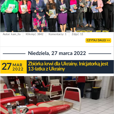
Autor: kam_ila
Kliknięć: 3842
Komentarzy: 1
Zdjęć: 11
CZYTAJ DALEJ >>
Niedziela, 27 marca 2022
Zbiórka krwi dla Ukrainy. Inicjatorką jest
27
MAR
13-latka z Ukrainy
2022