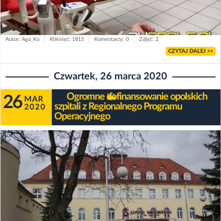
Autor: Aga_Ko
Kliknięć: 1815
Komentarzy: 0
Zdjęć: 2
CZYTAJ DALEJ >>
Czwartek, 26 marca 2020
Ogromne dofinansowanie opolskich
26
MAR
szpitali z Regionalnego Programu
2020
Operacyjnego