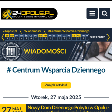
>
>
24opole.pl
Wiadomości
#Centrum Wsparcia Dziennego
SIERPIEŃ 2026
1
2
3
4
5
6
7
?
?
?
?
?
?
?
?
?
?
?
?
?
?
?
# Centrum Wsparcia Dziennego
Znajdź artykuł
Wtorek, 27 maja 2025
Nowy Dom Dziennego Pobytu w Opolu -
27
MAJ