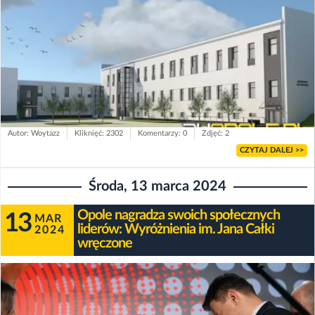
Autor: Woytazz
Kliknięć: 2302
Komentarzy: 0
Zdjęć: 2
CZYTAJ DALEJ >>
Środa, 13 marca 2024
Opole nagradza swoich społecznych
13
MAR
liderów: Wyróżnienia im. Jana Całki
2024
wręczone