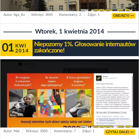
Autor: Aga_Ko
Kliknięć: 3045
Komentarzy: 2
Zdjęć: 1
OBEJRZYJ >>
Wtorek, 1 kwietnia 2014
Niepozorny 1%. Głosowanie internautów
01
KWI
zakończone!
2014
Autor: Mat
Kliknięć: 3503
Komentarzy: 7
Zdjęć: 1
CZYTAJ DALEJ >>