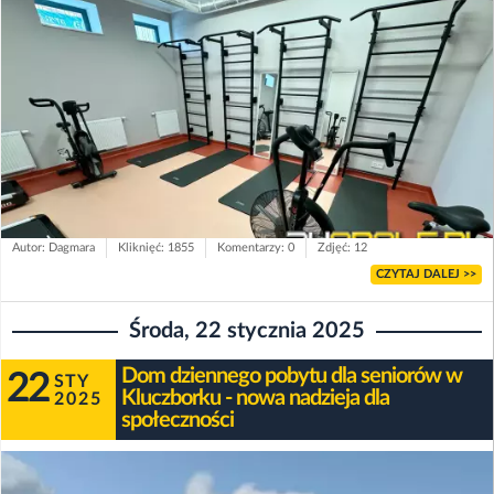
Autor: Dagmara
Kliknięć: 1855
Komentarzy: 0
Zdjęć: 12
CZYTAJ DALEJ >>
Środa, 22 stycznia 2025
Dom dziennego pobytu dla seniorów w
22
STY
Kluczborku - nowa nadzieja dla
2025
społeczności