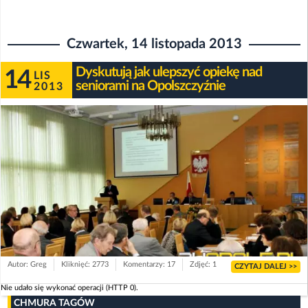
Czwartek, 14 listopada 2013
Dyskutują jak ulepszyć opiekę nad
14
LIS
seniorami na Opolszczyźnie
2013
Autor: Greg
Kliknięć: 2773
Komentarzy: 17
Zdjęć: 1
CZYTAJ DALEJ >>
Nie udało się wykonać operacji (HTTP 0).
CHMURA TAGÓW