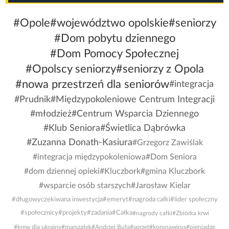
#Opole
#województwo opolskie
#seniorzy
#Dom pobytu dziennego
#Dom Pomocy Społecznej
#Opolscy seniorzy
#seniorzy z Opola
#nowa przestrzeń dla seniorów
#integracja
#Prudnik
#Międzypokoleniowe Centrum Integracji
#młodzież
#Centrum Wsparcia Dziennego
#Klub Seniora
#Świetlica Dąbrówka
#Zuzanna Donath-Kasiura
#Grzegorz Zawiślak
#integracja międzypokoleniowa
#Dom Seniora
#dom dziennej opieki
#Kluczbork
#gmina Kluczbork
#wsparcie osób starszych
#Jarosław Kielar
#długowyczekiwana inwestycja
#emeryt
#nagroda całki
#lider społeczny
#społecznicy
#projekty
#zadania
#Całka
#nagrody całki
#Zbiórka krwi
#krew dla ukrainy
#marszałek
#Andrzej Buła
#sprzęt
#koronawirus
#pieniądze