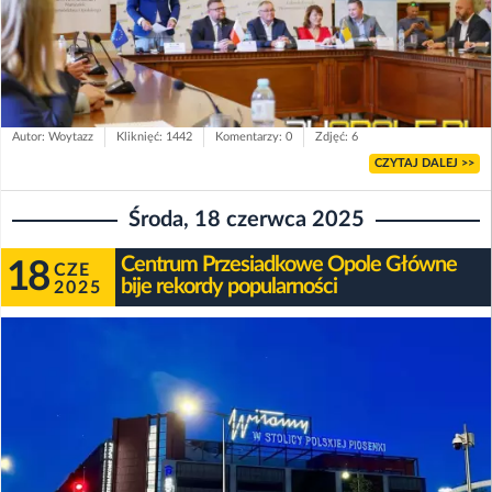
Autor: Woytazz
Kliknięć: 1442
Komentarzy: 0
Zdjęć: 6
CZYTAJ DALEJ >>
Środa, 18 czerwca 2025
Centrum Przesiadkowe Opole Główne
18
CZE
bije rekordy popularności
2025