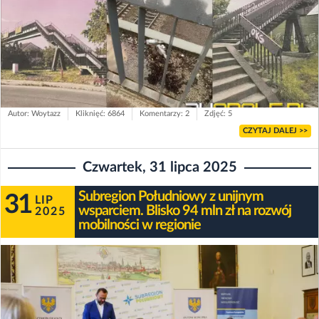
Autor: Woytazz
Kliknięć: 6864
Komentarzy: 2
Zdjęć: 5
CZYTAJ DALEJ >>
Czwartek, 31 lipca 2025
Subregion Południowy z unijnym
31
LIP
wsparciem. Blisko 94 mln zł na rozwój
2025
mobilności w regionie