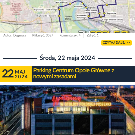
Autor: Dagmara
Kliknięć: 3587
Komentarzy: 4
Zdjęć: 1
CZYTAJ DALEJ >>
Środa, 22 maja 2024
Parking Centrum Opole Główne z
22
MAJ
nowymi zasadami
2024