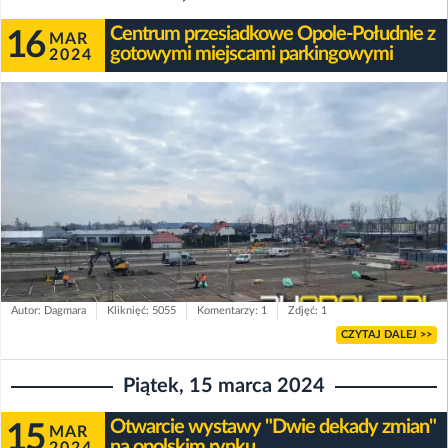
Centrum przesiadkowe Opole-Południe z
16
MAR
gotowymi miejscami parkingowymi
2024
Autor: Dagmara
Kliknięć: 5055
Komentarzy: 1
Zdjęć: 1
CZYTAJ DALEJ >>
Piątek, 15 marca 2024
Otwarcie wystawy "Dwie dekady zmian"
15
MAR
na opolskim rynku
2024