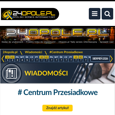
>
>
24opole.pl
Wiadomości
#Centrum Przesiadkowe
SIERPIEŃ 2026
1
2
3
4
5
?
?
?
?
?
?
?
?
?
?
?
?
?
?
?
?
?
# Centrum Przesiadkowe
Znajdź artykuł