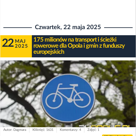
Czwartek, 22 maja 2025
175 milionów na transport i ścieżki
22
MAJ
rowerowe dla Opola i gmin z funduszy
2025
europejskich
Autor: Dagmara
Kliknięć: 1631
Komentarzy: 4
Zdjęć: 1