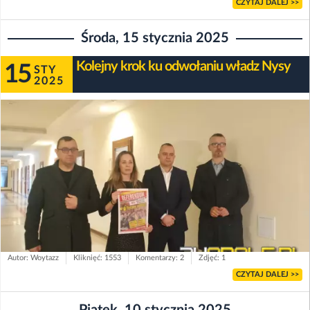
CZYTAJ DALEJ >>
Środa, 15 stycznia 2025
Kolejny krok ku odwołaniu władz Nysy
15
STY
2025
Autor: Woytazz
Kliknięć: 1553
Komentarzy: 2
Zdjęć: 1
CZYTAJ DALEJ >>
Piątek, 10 stycznia 2025