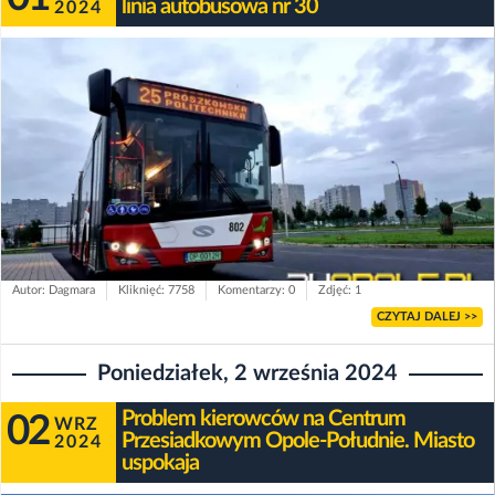
linia autobusowa nr 30
2024
Autor: Dagmara
Kliknięć: 7758
Komentarzy: 0
Zdjęć: 1
CZYTAJ DALEJ >>
Poniedziałek, 2 września 2024
Problem kierowców na Centrum
02
WRZ
Przesiadkowym Opole-Południe. Miasto
2024
uspokaja