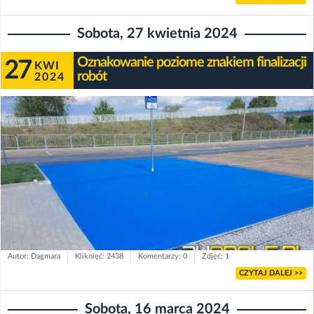
Sobota, 27 kwietnia 2024
Oznakowanie poziome znakiem finalizacji
27
KWI
robót
2024
Autor: Dagmara
Kliknięć: 2438
Komentarzy: 0
Zdjęć: 1
CZYTAJ DALEJ >>
Sobota, 16 marca 2024