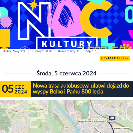
Autor: Woytazz
Kliknięć: 3170
Komentarzy: 0
Zdjęć: 1
CZYTAJ DALEJ >>
Środa, 5 czerwca 2024
Nowa trasa autobusowa ułatwi dojazd do
05
CZE
wyspy Bolko i Parku 800 lecia
2024