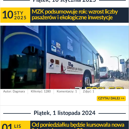
MZK podsumowuje rok: wzrost liczby
10
STY
pasażerów i ekologiczne inwestycje
2025
Autor: Dagmara
Kliknięć: 1280
Komentarzy: 1
Zdjęć: 1
CZYTAJ DALEJ >>
Piątek, 1 listopada 2024
Od poniedziałku będzie kursowała nowa
01
LIS