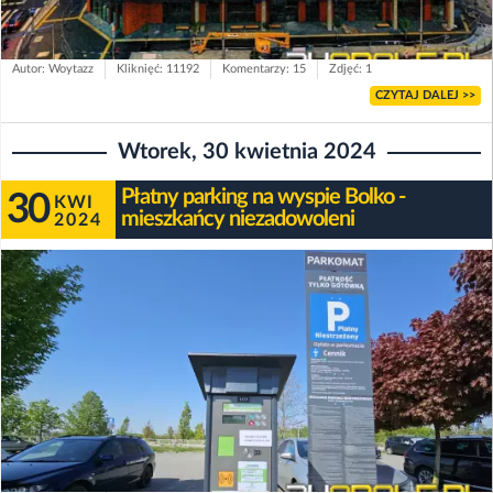
Autor: Woytazz
Kliknięć: 11192
Komentarzy: 15
Zdjęć: 1
CZYTAJ DALEJ >>
Wtorek, 30 kwietnia 2024
Płatny parking na wyspie Bolko -
30
KWI
mieszkańcy niezadowoleni
2024