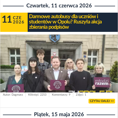
Czwartek, 11 czerwca 2026
Darmowe autobusy dla uczniów i
11
CZE
studentów w Opolu? Ruszyła akcja
2026
zbierania podpisów
Autor: Dagmara
Kliknięć: 2253
Komentarzy: 9
Zdjęć: 1
CZYTAJ DALEJ >>
Piątek, 15 maja 2026