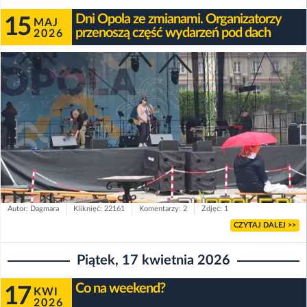
Dni Opola ze zmianami. Organizatorzy
15
MAJ
przenoszą część wydarzeń pod dach
2026
Autor: Dagmara
Kliknięć: 22161
Komentarzy: 2
Zdjęć: 1
CZYTAJ DALEJ >>
Piątek, 17 kwietnia 2026
Co na weekend?
17
KWI
2026