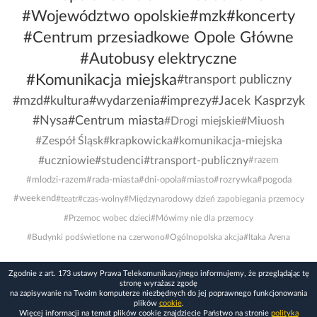
#Województwo opolskie
#mzk
#koncerty
#Centrum przesiadkowe Opole Główne
#Autobusy elektryczne
#Komunikacja miejska
#transport publiczny
#mzd
#kultura
#wydarzenia
#imprezy
#Jacek Kasprzyk
#Nysa
#Centrum miasta
#Drogi miejskie
#Miuosh
#Zespół Śląsk
#krapkowicka
#komunikacja-miejska
#uczniowie
#studenci
#transport-publiczny
#razem
#mlodzi-razem
#rada-miasta
#dni-opola
#miasto
#rozrywka
#pogoda
#weekend
#teatr
#czas-wolny
#Międzynarodowy dzień zapobiegania przemocy
#Przemoc wobec dzieci
#Mówimy nie dla przemocy
#Budynki podświetlone na czerwono
#Ogólnopolska akcja
#Itaka Arena
Zgodnie z art. 173 ustawy Prawa Telekomunikacyjnego informujemy, że przeglądając tę
stronę wyrażasz zgodę
na zapisywanie na Twoim komputerze niezbędnych do jej poprawnego funkcjonowania
plików
cookie
.
Więcej informacji na temat plików cookie znajdziecie Państwo na stronie
polityka