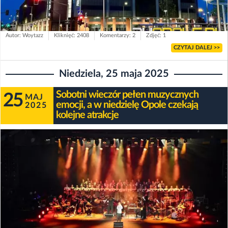
Autor: Woytazz
Kliknięć: 2408
Komentarzy: 2
Zdjęć: 1
CZYTAJ DALEJ >>
Niedziela, 25 maja 2025
Sobotni wieczór pełen muzycznych
25
MAJ
emocji, a w niedzielę Opole czekają
2025
kolejne atrakcje