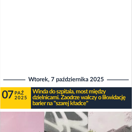
Wtorek, 7 października 2025
Winda do szpitala, most między
07
PAŹ
dzielnicami. Zaodrze walczy o likwidację
2025
barier na "szarej kładce"