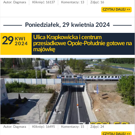
Autor: Dagmara
Kliknięć: 16137
Komentarzy: 13
Zdjęć: 16
CZYTAJ DALEJ >>
Poniedziałek, 29 kwietnia 2024
Ulica Krapkowicka i centrum
29
KWI
przesiadkowe Opole-Południe gotowe na
2024
majówkę
Autor: Dagmara
Kliknięć: 16495
Komentarzy: 15
Zdjęć: 24
CZYTAJ DALEJ >>