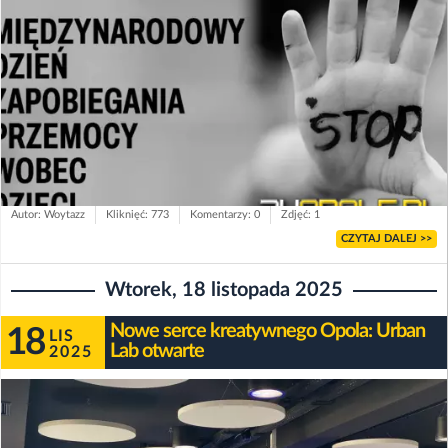
Autor: Woytazz
Kliknięć: 773
Komentarzy: 0
Zdjęć: 1
CZYTAJ DALEJ >>
Wtorek, 18 listopada 2025
Nowe serce kreatywnego Opola: Urban
18
LIS
Lab otwarte
2025