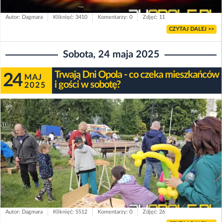
Autor: Dagmara
Kliknięć: 3410
Komentarzy: 0
Zdjęć: 11
CZYTAJ DALEJ >>
Sobota, 24 maja 2025
Trwają Dni Opola - co czeka mieszkańców
24
MAJ
i gości w sobotę?
2025
Autor: Dagmara
Kliknięć: 5512
Komentarzy: 0
Zdjęć: 26