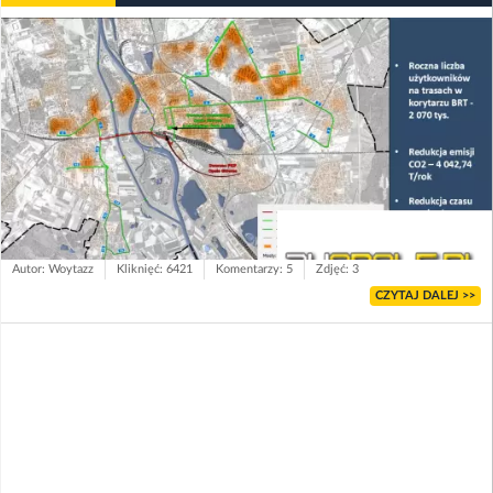
Autor: Woytazz
Kliknięć: 6421
Komentarzy: 5
Zdjęć: 3
CZYTAJ DALEJ >>