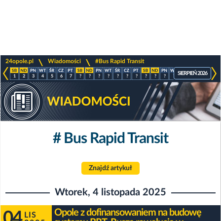
>
>
24opole.pl
Wiadomości
#Bus Rapid Transit
SIERPIEŃ 2026
1
2
3
4
5
6
7
?
?
?
?
?
?
?
?
?
?
?
?
?
?
?
# Bus Rapid Transit
Znajdź artykuł
Wtorek, 4 listopada 2025
Opole z dofinansowaniem na budowę
04
LIS