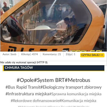
Autor: Seeb
Kliknięć: 4574
Komentarzy: 21
Zdjęć: 1
CZYTAJ DALEJ >>
Nie udało się wykonać operacji (HTTP 0).
CHMURA TAGÓW
#Opole
#System BRT
#Metrobus
#Bus Rapid Transit
#Ekologiczny transport zbiorowy
#Infrastruktura miejska
#Sprawna komunikacja miejska
#Rekordowe dofinansowanie
#Komunikacja miejska