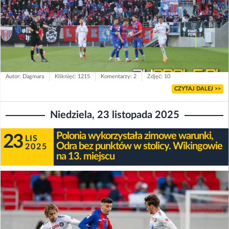
Autor: Dagmara
Kliknięć: 1215
Komentarzy: 2
Zdjęć: 10
CZYTAJ DALEJ >>
Niedziela, 23 listopada 2025
Polonia wykorzystała zimowe warunki,
23
LIS
Odra bez punktów w stolicy. Wikingowie
2025
na 13. miejscu