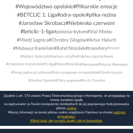
#Województwo opolskie
#Piłkarskie emocje
#BETCLIC 1. Liga
#odra-opole
#piłka-nożna
#Jarosław Skrobacz
#Niebiesko czerwoni
#betclic-1-liga
#polonia-bytom
#Stal Mielec
#Miedź Legnica
#Chrobry Głogów
#Artur Haluch
#Mateusz Kamiński
#Rafał Niziołek
#transfery
#trener
#łukasz-tomczyk
#dariusz-sztylka
#raków-częstochowa
#transfery-trenerskie
#1-liga
#mecz
#wyniki
#Warszawa
#Polonia Warszawa
#Śnieg zaskoczył piłkarzy
#Odra przegrywa na wyjeździe
#Górnik Łęczna
#Stadion Opolski
#Odra wygrywa
#Ruch Chorzów
Zgodnie z art. 173 ustawy Prawa Telekomunikacyjnego informujemy, że przeglądając tę
stronę wyrażasz zgodę
na zapisywanie na Twoim komputerze niezbędnych do jej poprawnego funkcjonowania
plików
cookie
.
Więcej informacji na temat plików cookie znajdziecie Państwo na stronie
polityka
prywatności
.
Kliknij tutaj, aby wyrazić zgodę i ukryć komunikat.