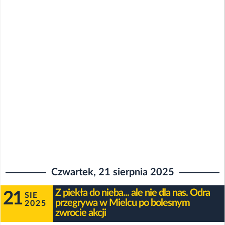
Czwartek, 21 sierpnia 2025
Z piekła do nieba... ale nie dla nas. Odra
21
SIE
przegrywa w Mielcu po bolesnym
2025
zwrocie akcji