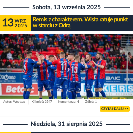
Sobota, 13 września 2025
Remis z charakterem. Wisła ratuje punkt
13
WRZ
w starciu z Odrą
2025
Autor: Woytazz
Kliknięć: 3347
Komentarzy: 4
Zdjęć: 1
CZYTAJ DALEJ >>
Niedziela, 31 sierpnia 2025