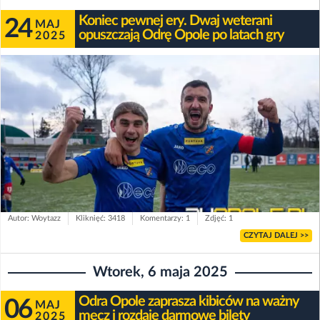
Koniec pewnej ery. Dwaj weterani
24
MAJ
opuszczają Odrę Opole po latach gry
2025
Autor: Woytazz
Kliknięć: 3418
Komentarzy: 1
Zdjęć: 1
CZYTAJ DALEJ >>
Wtorek, 6 maja 2025
Odra Opole zaprasza kibiców na ważny
06
MAJ
mecz i rozdaje darmowe bilety
2025