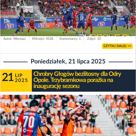
Autor: Woytazz
Kliknięć: 4528
Komentarzy: 1
Zdjęć: 10
CZYTAJ DALEJ >>
Poniedziałek, 21 lipca 2025
Chrobry Głogów bezlitosny dla Odry
21
LIP
Opole. Trzybramkowa porażka na
2025
inaugurację sezonu