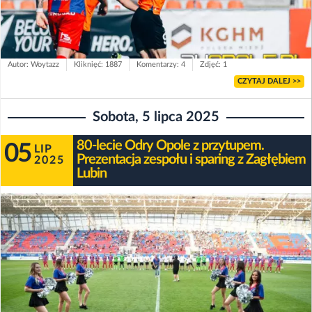
Autor: Woytazz
Kliknięć: 1887
Komentarzy: 4
Zdjęć: 1
CZYTAJ DALEJ >>
Sobota, 5 lipca 2025
80-lecie Odry Opole z przytupem.
05
LIP
Prezentacja zespołu i sparing z Zagłębiem
2025
Lubin