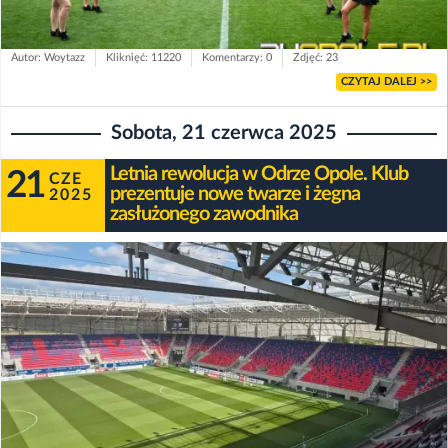
Autor: Woytazz
Kliknięć: 11220
Komentarzy: 0
Zdjęć: 23
CZYTAJ DALEJ >>
Sobota, 21 czerwca 2025
Letnia rewolucja w Odrze Opole. Klub
21
CZE
prezentuje nowe twarze i żegna
2025
zasłużonego zawodnika