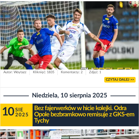
Autor: Woytazz
Kliknięć: 1835
Komentarzy: 2
Zdjęć: 1
CZYTAJ DALEJ >>
Niedziela, 10 sierpnia 2025
Bez fajerwerków w hicie kolejki. Odra
10
SIE
Opole bezbramkowo remisuje z GKS-em
2025
Tychy