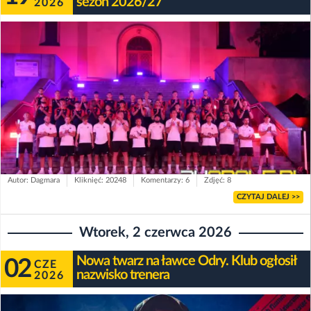
sezon 2026/27
2026
Autor: Dagmara
Kliknięć: 20248
Komentarzy: 6
Zdjęć: 8
CZYTAJ DALEJ >>
Wtorek, 2 czerwca 2026
Nowa twarz na ławce Odry. Klub ogłosił
02
CZE
nazwisko trenera
2026