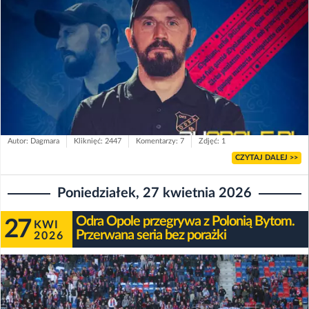
Autor: Dagmara
Kliknięć: 2447
Komentarzy: 7
Zdjęć: 1
CZYTAJ DALEJ >>
Poniedziałek, 27 kwietnia 2026
Odra Opole przegrywa z Polonią Bytom.
27
KWI
Przerwana seria bez porażki
2026