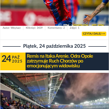
Autor: Woytazz
Kliknięć: 3439
Komentarzy: 2
Zdjęć: 1
CZYTAJ DALEJ >>
Piątek, 24 października 2025
Remis na Itaka Arenie. Odra Opole
24
PAŹ
zatrzymuje Ruch Chorzów po
2025
emocjonującym widowisku