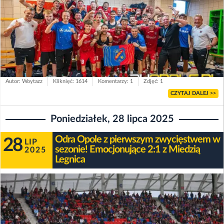
Autor: Woytazz
Kliknięć: 1614
Komentarzy: 1
Zdjęć: 1
CZYTAJ DALEJ >>
Poniedziałek, 28 lipca 2025
Odra Opole z pierwszym zwycięstwem w
28
LIP
sezonie! Emocjonujące 2:1 z Miedzią
2025
Legnica