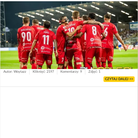
Autor: Woytazz
Kliknięć: 2197
Komentarzy: 9
Zdjęć: 1
CZYTAJ DALEJ >>