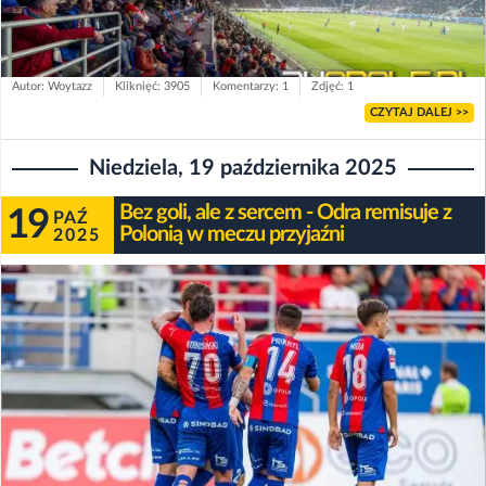
Autor: Woytazz
Kliknięć: 3905
Komentarzy: 1
Zdjęć: 1
CZYTAJ DALEJ >>
Niedziela, 19 października 2025
Bez goli, ale z sercem - Odra remisuje z
19
PAŹ
Polonią w meczu przyjaźni
2025