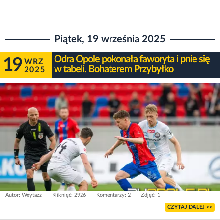
Piątek, 19 września 2025
Odra Opole pokonała faworyta i pnie się
19
WRZ
w tabeli. Bohaterem Przybyłko
2025
Autor: Woytazz
Kliknięć: 2926
Komentarzy: 2
Zdjęć: 1
CZYTAJ DALEJ >>