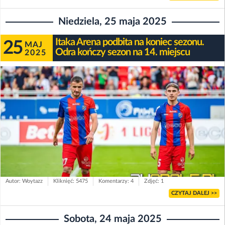
Niedziela, 25 maja 2025
Itaka Arena podbita na koniec sezonu.
25
MAJ
Odra kończy sezon na 14. miejscu
2025
Autor: Woytazz
Kliknięć: 5475
Komentarzy: 4
Zdjęć: 1
CZYTAJ DALEJ >>
Sobota, 24 maja 2025