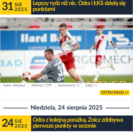
Lepszy rydz niż nic. Odra i ŁKS dzielą się
31
SIE
punktami
2025
Autor: Woytazz
Kliknięć: 1797
Komentarzy: 0
Zdjęć: 1
CZYTAJ DALEJ >>
Niedziela, 24 sierpnia 2025
Odra z kolejną porażką. Znicz zdobywa
24
SIE
pierwsze punkty w sezonie
2025