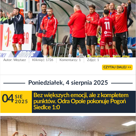
Autor: Woytazz
Kliknięć: 1726
Komentarzy: 1
Zdjęć: 1
CZYTAJ DALEJ >>
Poniedziałek, 4 sierpnia 2025
Bez większych emocji, ale z kompletem
04
SIE
punktów. Odra Opole pokonuje Pogoń
2025
Siedlce 1:0