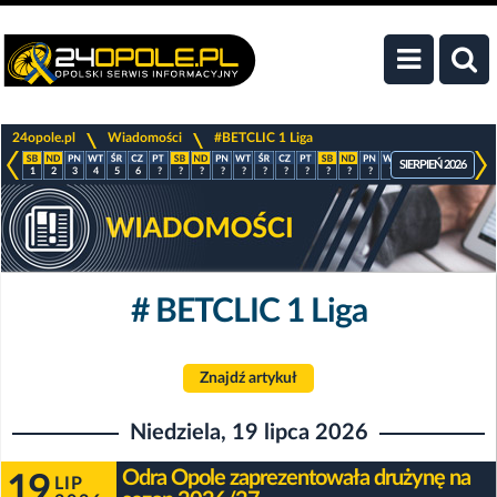
>
>
24opole.pl
Wiadomości
#BETCLIC 1 Liga
SIERPIEŃ 2026
1
2
3
4
5
6
?
?
?
?
?
?
?
?
?
?
?
?
?
?
?
?
# BETCLIC 1 Liga
Znajdź artykuł
Niedziela, 19 lipca 2026
Odra Opole zaprezentowała drużynę na
19
LIP