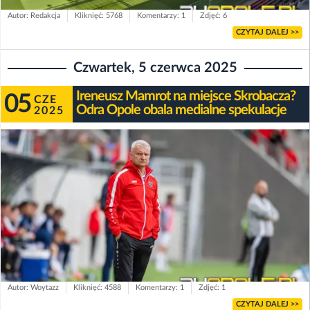
Autor: Redakcja
Kliknięć: 5768
Komentarzy: 1
Zdjęć: 6
CZYTAJ DALEJ >>
Czwartek, 5 czerwca 2025
Ireneusz Mamrot na miejsce Skrobacza?
05
CZE
Odra Opole obala medialne spekulacje
2025
Autor: Woytazz
Kliknięć: 4588
Komentarzy: 1
Zdjęć: 1
CZYTAJ DALEJ >>