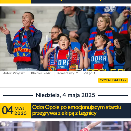
Autor: Woytazz
Kliknięć: 6640
Komentarzy: 2
Zdjęć: 1
CZYTAJ DALEJ >>
Niedziela, 4 maja 2025
Odra Opole po emocjonującym starciu
04
MAJ
przegrywa z ekipą z Legnicy
2025