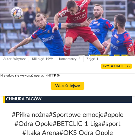
Autor: Woytazz
Kliknięć: 1999
Komentarzy: 2
Zdjęć: 1
CZYTAJ DALEJ >>
Nie udało się wykonać operacji (HTTP 0).
Wcześniejsze
CHMURA TAGÓW
#Piłka nożna
#Sportowe emocje
#opole
#Odra Opole
#BETCLIC 1 Liga
#sport
#Itaka Arena
#OKS Odra Opole