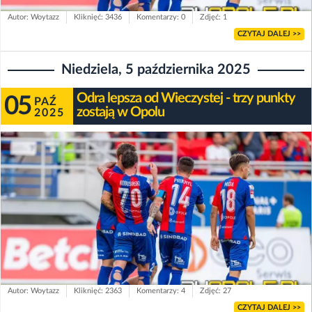
Autor: Woytazz
Kliknięć: 3436
Komentarzy: 0
Zdjęć: 1
CZYTAJ DALEJ >>
Niedziela, 5 października 2025
Odra lepsza od Wieczystej - trzy punkty
05
PAŹ
zostają w Opolu
2025
Autor: Woytazz
Kliknięć: 2363
Komentarzy: 4
Zdjęć: 27
CZYTAJ DALEJ >>