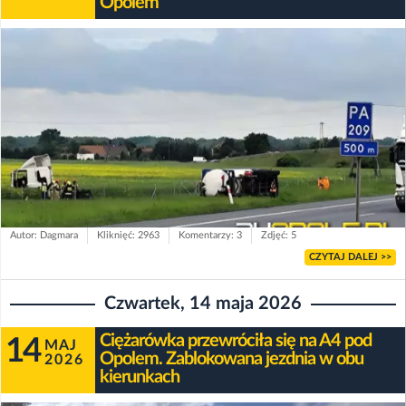
Opolem
Autor: Dagmara
Kliknięć: 2963
Komentarzy: 3
Zdjęć: 5
CZYTAJ DALEJ >>
Czwartek, 14 maja 2026
Ciężarówka przewróciła się na A4 pod
14
MAJ
Opolem. Zablokowana jezdnia w obu
2026
kierunkach