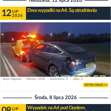
Niedziela, 12 lipca 2026
Dwa wypadki na A4. Są utrudnienia
12
LIP
2026
Autor: Dagmara
Kliknięć: 14144
Komentarzy: 0
Zdjęć: 2
CZYTAJ DALEJ >>
Środa, 8 lipca 2026
Wypadek na A4 pod Opolem.
08
LIP