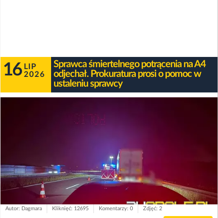
Sprawca śmiertelnego potrącenia na A4
16
LIP
odjechał. Prokuratura prosi o pomoc w
2026
ustaleniu sprawcy
Autor: Dagmara
Kliknięć: 12695
Komentarzy: 0
Zdjęć: 2