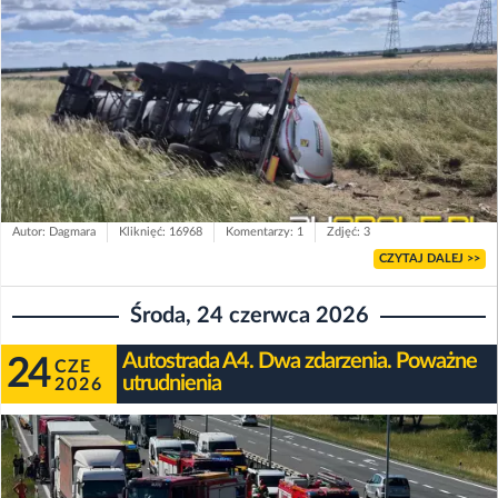
Autor: Dagmara
Kliknięć: 16968
Komentarzy: 1
Zdjęć: 3
CZYTAJ DALEJ >>
Środa, 24 czerwca 2026
Autostrada A4. Dwa zdarzenia. Poważne
24
CZE
utrudnienia
2026