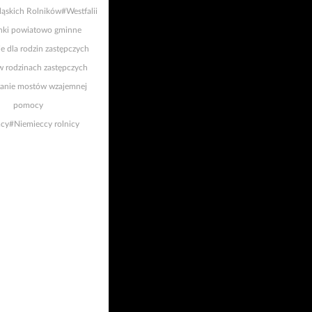
ląskich Rolników
#Westfalii
ki powiatowo gminne
e dla rodzin zastępczych
w rodzinach zastępczych
nie mostów wzajemnej
pomocy
cy
#Niemieccy rolnicy