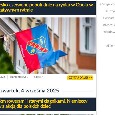
esko-czerwone popołudnie na rynku w Opolu w
#Związek Ś
tatywnym rytmie
#Dożyn
#Wsparci
#Dzieci 
#Budowa
#Niem
2392
Komentarzy: 0
Zdjęć: 4
CZYTAJ DALEJ >>
zwartek, 4 września 2025
km rowerami i starymi ciągnikami. Niemieccy
y z akcją dla polskich dzieci