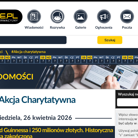
Wiadomości
Rozrywka
Galerie
Ogłoszenia
Poczta
Szukaj
>
ci
#Akcja charytatywna
?
?
?
?
?
?
?
?
?
?
?
?
?
?
?
?
?
?
?
?
?
?
?
?
Wyszukaj n
 Akcja Charytatywna
Wpisz słowo 
iedziela, 26 kwietnia 2026
interesują
w 
być użyty w 
d Guinnessa i 250 milionów złotych. Historyczna
Używaj polsk
"s" zamiast "
ka zakończona