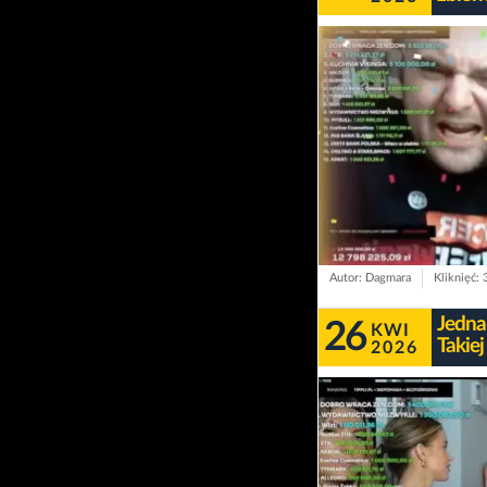
Autor: Dagmara
Kliknięć:
Jedna 
26
KWI
Takiej
2026