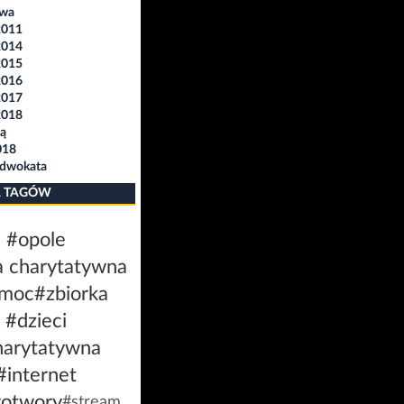
awa
2011
2014
2015
2016
2017
2018
ą
018
Adwokata
 TAGÓW
#opole
a charytatywna
moc
#zbiorka
#dzieci
harytatywna
#internet
otwory
#stream