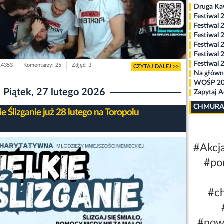
Druga K
Festiwal 
Festiwal 
Festiwal 
Festiwal 
Festiwal 
Festiwal 
 14353
Komentarzy: 25
Zdjęć: 3
CZYTAJ DALEJ >>
Na główn
WOŚP 2
Piątek, 27 lutego 2026
Zapytaj 
CHMURA
e Ślizganie już 28 lutego na Toropolu
#Akcj
#po
#c
#now