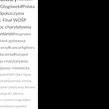
#Głogówek
#Polska
polszczyzna
. Finał WOŚP
c charytatywna
ntariat
#wyprawa
kord-guinnessa
cerzy
#cancerfighters
arzenia
#toropol
ja-charytatywna
jszosc-niemiecka
pole
#OKS Odra Opole
ożna
#Sportowe emocje
pieki paliatywnej Betania
utografy piłkarzy
a z cennymi nagrodami
ewództwo opolskie