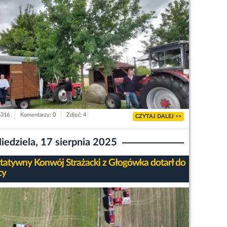
4316
Komentarzy: 0
Zdjęć: 4
CZYTAJ DALEJ >>
iedziela, 17 sierpnia 2025
tatywny Konwój Strażacki z Głogówka dotarł do
cy