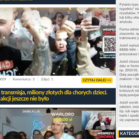
Pytania typ
tygodniu" ni
rezultatów. 
lub kilku sł
artykułu.
Forma odmie
znaczenie, n
traktowane j
Jeżeli wpisz
RRRR-MM - c
przeszukasz 
Jeżeli chces
daty w forma
np. 2010-01,
Datę początk
znakiem > be
 3059
Komentarzy: 3
Zdjęć: 1
CZYTAJ DALEJ >>
Szukając rac
krótszych niż
transmisja, miliony złotych dla chorych dzieci.
będą pomijan
 akcji jeszcze nie było
Jeżeli wynik
założeń, zmi
itp. lub napi
hasło i spod
się usprawn
KATEGO