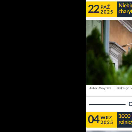
Niebi
22
PAŹ
chary
2025
Autor: Woytazz
Kliknięć: 
C
1000 
04
WRZ
rolnic
2025