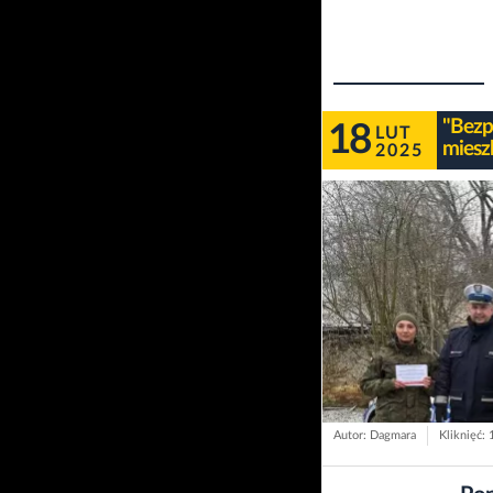
"Bezp
18
LUT
miesz
2025
Autor: Dagmara
Kliknięć: