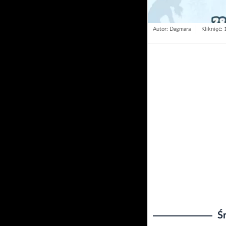
Autor: Dagmara
Kliknięć:
Ś