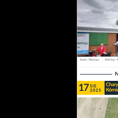
Autor: Woytazz
Kliknięć: 
N
Chary
17
SIE
Kórni
2025