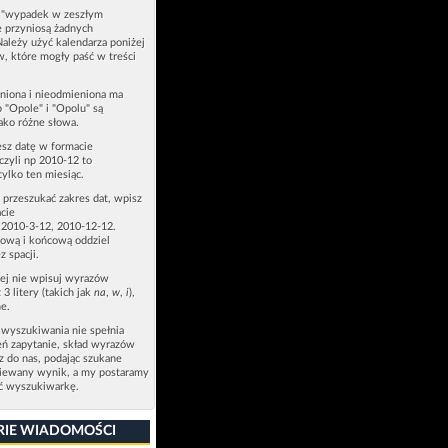
u "wypadek w zeszłym
e przyniosą żadnych
Należy użyć kalendarza poniżej
ów, które mogły paść w treści
niona i nieodmieniona ma
p "Opole" i "Opolu" są
ako różne słowa.
esz datę w formacie
zyli np 2010-12 to
tylko ten miesiąc.
z przeszukać zakres dat, wpisz
cie
 2010-3-12, 2010-12-12.
ową i końcową oddziel
z spacji.
zej nie wpisuj wyrazów
 3 litery (takich jak
na
,
w
,
i
),
e.
 wyszukiwania nie spełnia
eń zapytanie, skład wyrazów
sz do nas, podając szukane
ziewany wynik, a my postaramy
ić wyszukiwarkę.
RIE WIADOMOŚCI