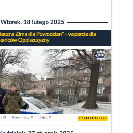
Wtorek, 18 lutego 2025
ieczna Zima dla Powodzian" - wsparcie dla
kańców Opolszczyzny
 1872
Komentarzy: 0
Zdjęć: 3
CZYTAJ DALEJ >>