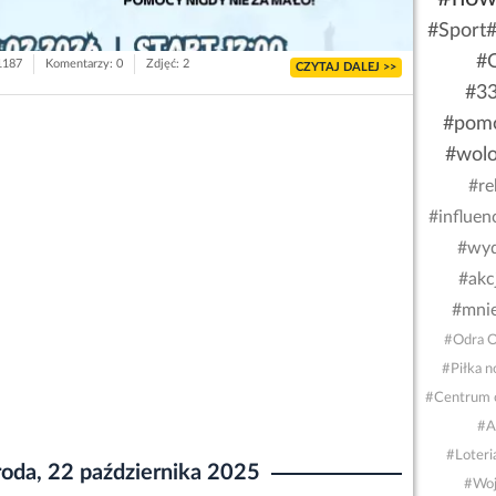
#Sport
#O
 1187
Komentarzy: 0
Zdjęć: 2
CZYTAJ DALEJ >>
#33
#pomo
#wolo
#re
#influen
#wyd
#akc
#mnie
#Odra O
#Piłka n
#Centrum o
#A
#Loteri
roda, 22 października 2025
#Woj