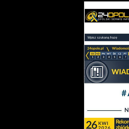
>
24opole.pl
Wiadomoś
1
2
3
4
5
6
?
#
N
Rekor
26
KWI
zbiór
2026