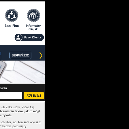
Baza Firm
Informator
miejski
SIERPIEŃ 2026
ewsa
lub kilka słów, które Cię
brzmieniu takim, jakim mógł
artykule.
ich liter, np. ten sam wyraz z
ś" będzie pominięty.