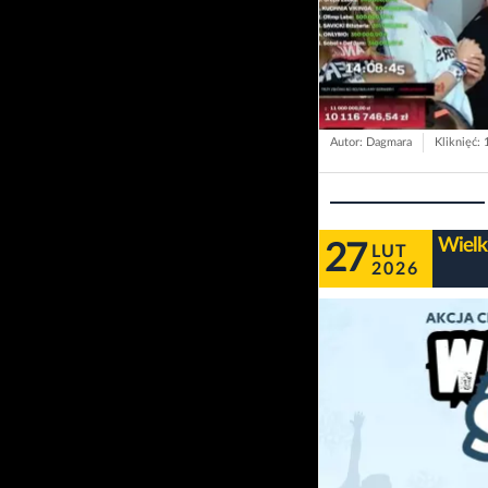
Autor: Dagmara
Kliknięć:
Wielki
27
LUT
2026