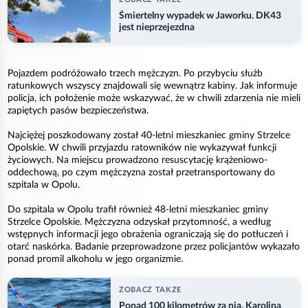
Śmiertelny wypadek w Jaworku. DK43
jest nieprzejezdna
Pojazdem podróżowało trzech mężczyzn. Po przybyciu służb
ratunkowych wszyscy znajdowali się wewnątrz kabiny. Jak informuje
policja, ich położenie może wskazywać, że w chwili zdarzenia nie mieli
zapiętych pasów bezpieczeństwa.
Najciężej poszkodowany został 40-letni mieszkaniec gminy Strzelce
Opolskie. W chwili przyjazdu ratowników nie wykazywał funkcji
życiowych. Na miejscu prowadzono resuscytację krążeniowo-
oddechową, po czym mężczyzna został przetransportowany do
szpitala w Opolu.
Do szpitala w Opolu trafił również 48-letni mieszkaniec gminy
Strzelce Opolskie. Mężczyzna odzyskał przytomność, a według
wstępnych informacji jego obrażenia ograniczają się do potłuczeń i
otarć naskórka. Badanie przeprowadzone przez policjantów wykazało
ponad promil alkoholu w jego organizmie.
ZOBACZ TAKZE
Ponad 100 kilometrów za nią. Karolina