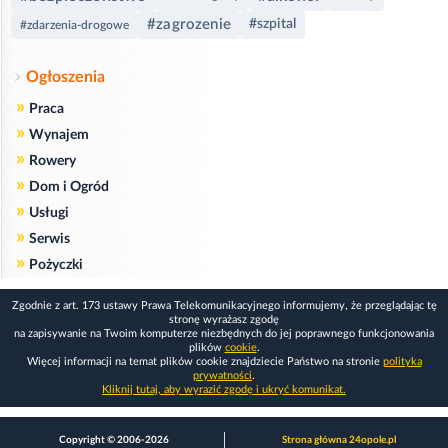
#zagrozenie
#szpital
#zdarzenia-drogowe
Ogłoszenia
»
Praca
»
Wynajem
»
Rowery
»
Dom i Ogród
»
Usługi
»
Serwis
»
Pożyczki
Zgodnie z art. 173 ustawy Prawa Telekomunikacyjnego informujemy, że przeglądając tę
stronę wyrażasz zgodę
na zapisywanie na Twoim komputerze niezbędnych do jej poprawnego funkcjonowania
plików
cookie
.
Więcej informacji na temat plików cookie znajdziecie Państwo na stronie
polityka
prywatności
.
Kliknij tutaj, aby wyrazić zgodę i ukryć komunikat.
Copyright © 2006-2026
Strona główna 24opole.pl