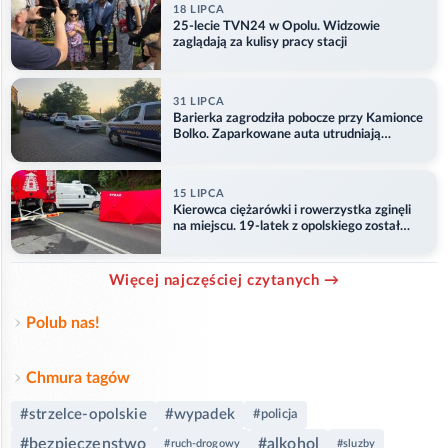
18 LIPCA
25-lecie TVN24 w Opolu. Widzowie
zaglądają za kulisy pracy stacji
31 LIPCA
Barierka zagrodziła pobocze przy Kamionce
Bolko. Zaparkowane auta utrudniają
przejazd
15 LIPCA
Kierowca ciężarówki i rowerzystka zginęli
na miejscu. 19-latek z opolskiego został
ranny
Więcej najczęściej czytanych →
Polub nas!
Chmura tagów
#strzelce-opolskie
#wypadek
#policja
#bezpieczenstwo
#alkohol
#ruch-drogowy
#sluzby