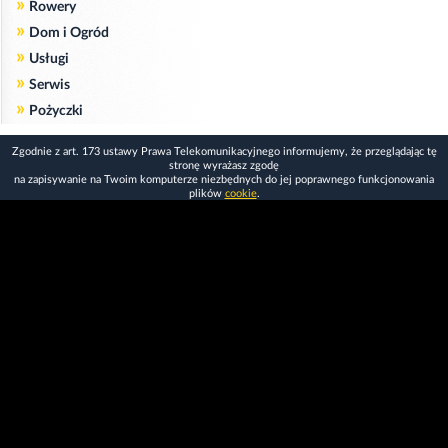
»
Rowery
»
Dom i Ogród
»
Usługi
»
Serwis
»
Pożyczki
Zgodnie z art. 173 ustawy Prawa Telekomunikacyjnego informujemy, że przeglądając tę
stronę wyrażasz zgodę
na zapisywanie na Twoim komputerze niezbędnych do jej poprawnego funkcjonowania
plików
cookie
.
Więcej informacji na temat plików cookie znajdziecie Państwo na stronie
polityka
prywatności
.
Kliknij tutaj, aby wyrazić zgodę i ukryć komunikat.
Copyright © 2006-2026
Strona główna 24opole.pl
by 24opole sp. z o.o.
www.hotele.24opole.pl
v4.30.7
2026-08-06 01:15
użytkownicy on-line: 2823
Panel Klienta
rekord on-line: 129224
Oferta Reklamowa
wyświetleń: 1673457807
Kontakt z redakcją
Polityka prywatności