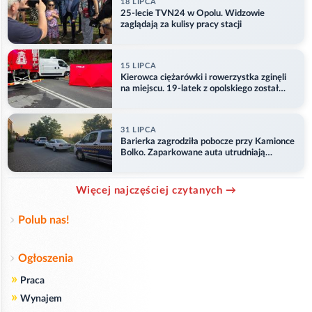
18 LIPCA
25-lecie TVN24 w Opolu. Widzowie
zaglądają za kulisy pracy stacji
15 LIPCA
Kierowca ciężarówki i rowerzystka zginęli
na miejscu. 19-latek z opolskiego został
ranny
31 LIPCA
Barierka zagrodziła pobocze przy Kamionce
Bolko. Zaparkowane auta utrudniają
przejazd
Więcej najczęściej czytanych →
Polub nas!
Ogłoszenia
»
Praca
»
Wynajem