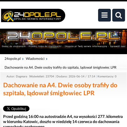
24opole.pl
Wiadomości
Dachowanie na A4. Dwie osoby trafiły do szpitala, lądował śmigłowiec LPR
Autor: Dagmara
Wyświetleń: 23704
Dodano: 2026-06-14 / 17:14
Komentarzy: 0
Dachowanie na A4. Dwie osoby trafiły do
szpitala, lądował śmigłowiec LPR
Przed godziną 16:00 na autostradzie A4, na wysokości 277. kilometra
w kierunku Katowic, doszło w niedzielę 14 czerwca do dachowania
samochodu osobowego.