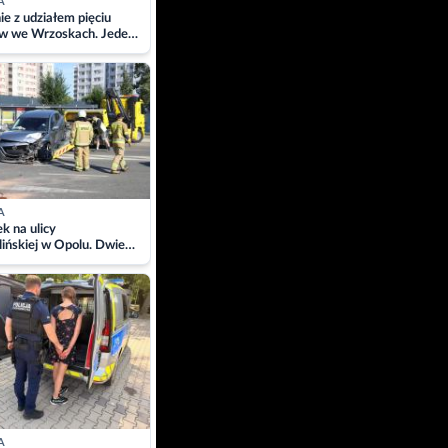
A
ie z udziałem pięciu
w we Wrzoskach. Jeden
wców zabrany w
ach
A
 na ulicy
ińskiej w Opolu. Dwie
 szpitalu
A