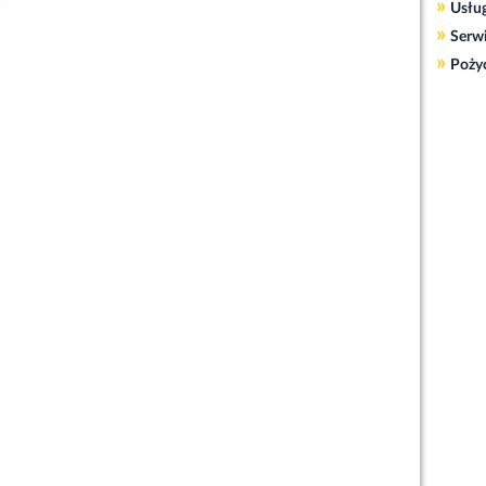
»
Usłu
»
Serw
»
Poży