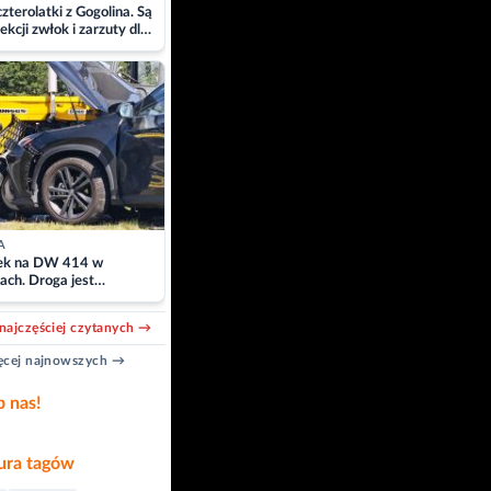
zterolatki z Gogolina. Są
ekcji zwłok i zarzuty dla
A
k na DW 414 w
ach. Droga jest
owana
najczęściej czytanych →
cej najnowszych →
b nas!
ra tagów