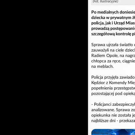
(Fot. Ilustracyjne)
Po medialnych doniesi
dziecka w prywatnym ż
policja, jak i Urząd Mia
prowadzą postępowanie 
szczegółową kontrolę p
Sprawa ujrzała światło
zauważyli na ciele dziec
Radiem Opole, na nagra
chłopca za ręce, ciągn
na meblach.
Policja przyjęła zawia
Kędzior z Komendy Miej
popełnienia przestępstw
pozostającej pod opiek
- Policjanci zabezpiecz
analizowane. Sprawa z
opiekunka nie została j
najbliższe dni - przekaza