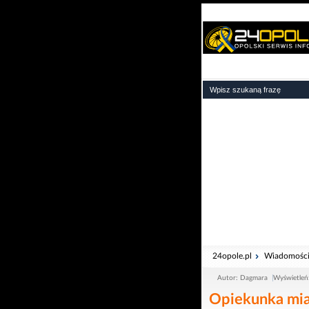
24opole.pl
Wiadomośc
Autor: Dagmara
Wyświetleń
Opiekunka miał