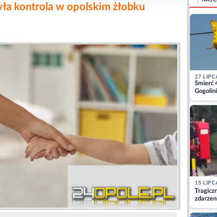
ła kontrola w opolskim żłobku
27 LIPC
Śmierć 
Gogolini
matkę
15 LIPC
Tragicz
zdarzen