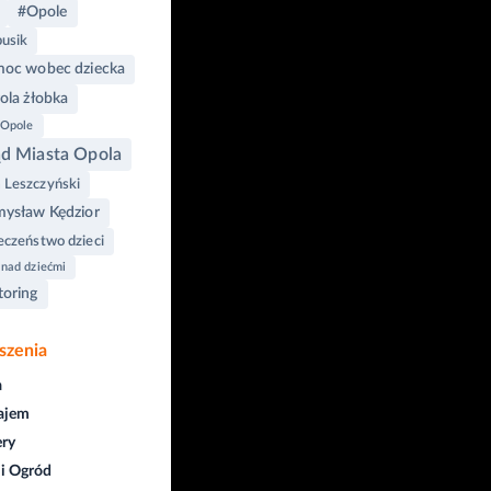
#Opole
usik
moc wobec dziecka
ola żłobka
 Opole
d Miasta Opola
Leszczyński
ysław Kędzior
eczeństwo dzieci
 nad dziećmi
oring
szenia
a
ajem
ry
i Ogród