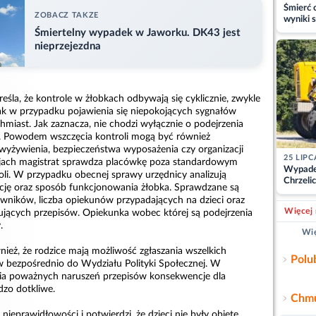
Śmierć c
ZOBACZ TAKZE
wyniki s
matki
Śmiertelny wypadek w Jaworku. DK43 jest
nieprzejezdna
śla, że kontrole w żłobkach odbywają się cyklicznie, zwykle
dnak w przypadku pojawienia się niepokojących sygnałów
hmiast. Jak zaznacza, nie chodzi wyłącznie o podejrzenia
. Powodem wszczęcia kontroli mogą być również
 wyżywienia, bezpieczeństwa wyposażenia czy organizacji
25 LIPC
acjach magistrat sprawdza placówkę poza standardowym
Wypade
i. W przypadku obecnej sprawy urzędnicy analizują
Chrzelic
cję oraz sposób funkcjonowania żłobka. Sprawdzane są
zablok
cowników, liczba opiekunów przypadających na dzieci oraz
Więcej 
ujących przepisów. Opiekunka wobec której są podejrzenia
.
Wię
ież, że rodzice mają możliwość zgłaszania wszelkich
Polu
 bezpośrednio do Wydziału Polityki Społecznej. W
ia poważnych naruszeń przepisów konsekwencje dla
zo dotkliwe.
Chmu
 nieprawidłowości i potwierdzi, że dzieci nie były objęte