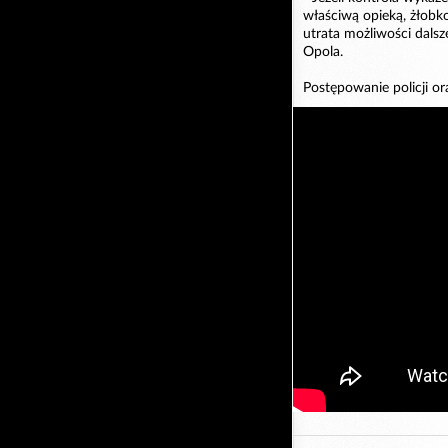
właściwą opieką, żłobk
utrata możliwości dals
Opola.
Postępowanie policji or