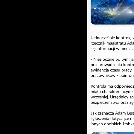
Jednocześnie kontrolę 
rzecznik magistratu Ad
się informacji w mediac
- Niezłocznie po tym, j
przeprowadzeniu kontr
ewidencja czasu pracy, 
pracowników - poinfor
Kontrola ma odpowiedzi
miało charakter incyde
wcześniej. Urzędnicy s
bezpieczeństwa oraz zg
Jak zaznacza Adam Lesz
zgłoszenia dotyczące n
innych opolskich żłobk