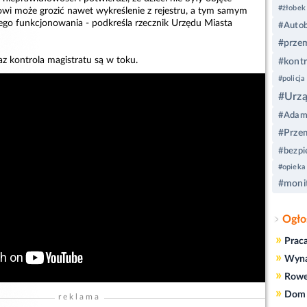
#żłobek
owi może grozić nawet wykreślenie z rejestru, a tym samym
zego funkcjonowania - podkreśla rzecznik Urzędu Miasta
#Autob
#prze
az kontrola magistratu są w toku.
#kontr
#policja
#Urzą
#Adam 
#Przem
#bezpi
#opieka
#monit
Ogło
»
Prac
»
Wyn
»
Rowe
»
Dom 
reklama