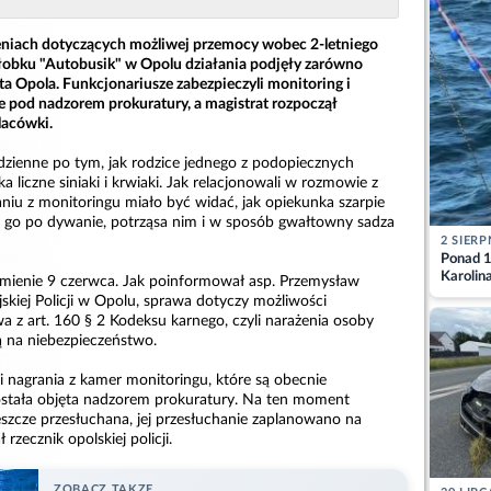
eniach dotyczących możliwej przemocy wobec 2-letniego
łobku "Autobusik" w Opolu działania podjęły zarówno
sta Opola. Funkcjonariusze zabezpieczyli monitoring i
pod nadzorem prokuratury, a magistrat rozpoczął
lacówki.
 dzienne po tym, jak rodzice jednego z podopiecznych
ka liczne siniaki i krwiaki. Jak relacjonowali w rozmowie z
niu z monitoringu miało być widać, jak opiekunka szarpie
ie go po dywanie, potrząsa nim i w sposób gwałtowny sadza
2 SIERP
Ponad 1
Karolin
domienie 9 czerwca. Jak poinformował asp. Przemysław
przez Ba
skiej Policji w Opolu, sprawa dotyczy możliwości
Aktuali
a z art. 160 § 2 Kodeksu karnego, czyli narażenia osoby
ą na niebezpieczeństwo.
yli nagrania z kamer monitoringu, które są obecnie
ostała objęta nadzorem prokuratury. Na ten moment
eszcze przesłuchana, jej przesłuchanie zaplanowano na
ł rzecznik opolskiej policji.
ZOBACZ TAKZE