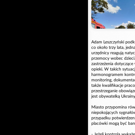
Adam Leszczyński podkre
co około trzy lata, je
urzędnicy reagują natyc
przemocy wobec dzieci
zastrzeżenia dotyczące
opieki. W takich sytu
harmonogramem kontrol
monitoring, dokumenta
także kwalifikacje pra
przestrzeganie obowiąz
jest obywatelką Ukrainy
Miasto przypomina równ
niepokojących sygnałów
przypadku potwierdzen
placówki mogą być bard
- Jeżeli kontrola wykaże