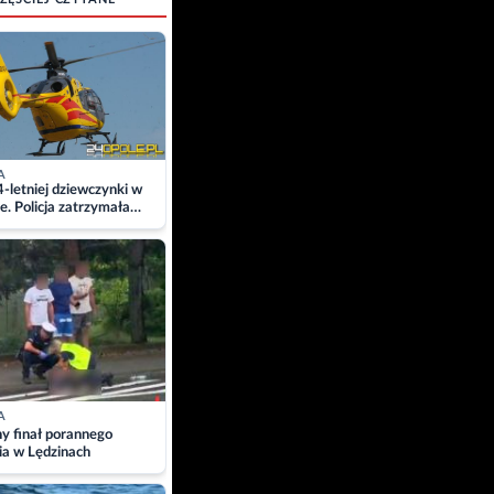
A
4-letniej dziewczynki w
e. Policja zatrzymała
A
ny finał porannego
ia w Lędzinach