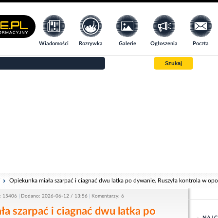
Wiadomości
Rozrywka
Galerie
Ogłoszenia
Poczta
Szukaj
i
Opiekunka miała szarpać i ciagnać dwu latka po dywanie. Ruszyła kontrola w opo
: 15406
Dodano: 2026-06-12 / 13:56
Komentarzy: 6
a szarpać i ciagnać dwu latka po
NAJC