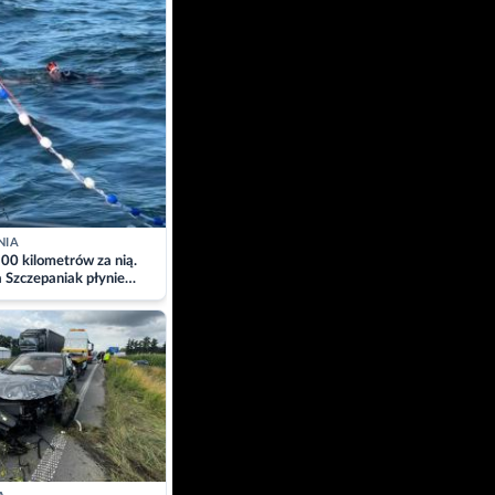
NIA
00 kilometrów za nią.
a Szczepaniak płynie
łtyk dla Piotra.
zacja