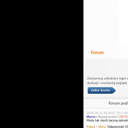
Forum
Zarezerwuj unikatowy login z
dyskusji i wymieniaj poglądy
Forum pod 
2026-06-22 18:26:07 [31.0.40
liberty
:
Napisał postów [
5870
]
Może tak niech zaczną zatrudn
Pokaż
-
Ukryj
Odpowiedzi [3