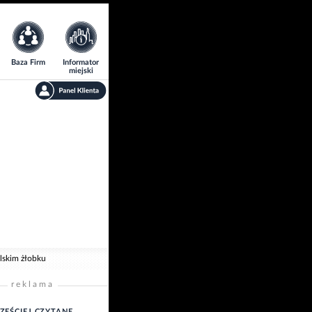
Baza Firm
Informator
miejski
lskim żłobku
reklama
ZĘŚCIEJ CZYTANE