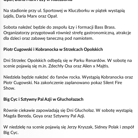
Na stadionie przy ul. Sportowej w Kluczborku w piątek wystąpią
Lejdis, Daria Marx oraz Opał.
Sobota należeć będzie do zespołu Łzy i formacji Bass Brass.
Organizatorzy przygotowali również strefę gastronomiczną, atrakcje
dla dzieci oraz zabawę taneczną pod namiotem.
Piotr Cugowski i Kobranocka w Strzelcach Opolskich
Dni Strzelec Opolskich odbędą się w Parku Renardów. W sobotę na
scenie pojawią się m.in. Zdechły Osa oraz Alien x Majtis.
Niedziela będzie należeć do fanów rocka. Wystąpią Kobranocka oraz
Piotr Cugowski. Na zakończenie zaplanowano pokaz Silent Fire
Show.
Big Cyc i Sztywny Pal Azji w Głuchołazach
Równie ciekawie zapowiadają się Dni Głuchołaz. W sobotę wystąpią
Magda Bereda, Goya oraz Sztywny Pal Azji.
W niedzielę na scenie pojawią się Jerzy Kryszak, Sidney Polak i zespół
Big Cyc.