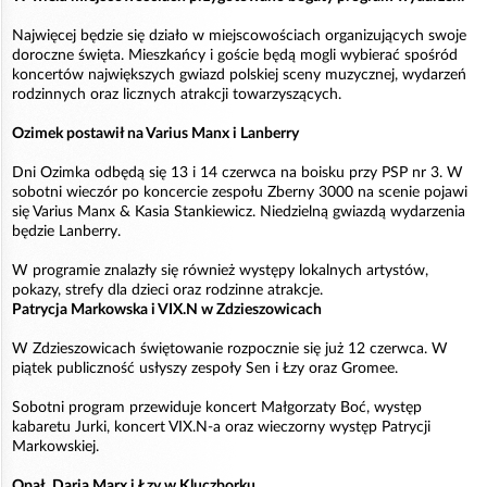
Najwięcej będzie się działo w miejscowościach organizujących swoje
doroczne święta. Mieszkańcy i goście będą mogli wybierać spośród
koncertów największych gwiazd polskiej sceny muzycznej, wydarzeń
rodzinnych oraz licznych atrakcji towarzyszących.
Ozimek postawił na Varius Manx i Lanberry
Dni Ozimka odbędą się 13 i 14 czerwca na boisku przy PSP nr 3. W
sobotni wieczór po koncercie zespołu Zberny 3000 na scenie pojawi
się Varius Manx & Kasia Stankiewicz. Niedzielną gwiazdą wydarzenia
będzie Lanberry.
W programie znalazły się również występy lokalnych artystów,
pokazy, strefy dla dzieci oraz rodzinne atrakcje.
Patrycja Markowska i VIX.N w Zdzieszowicach
W Zdzieszowicach świętowanie rozpocznie się już 12 czerwca. W
piątek publiczność usłyszy zespoły Sen i Łzy oraz Gromee.
Sobotni program przewiduje koncert Małgorzaty Boć, występ
kabaretu Jurki, koncert VIX.N-a oraz wieczorny występ Patrycji
Markowskiej.
Opał, Daria Marx i Łzy w Kluczborku