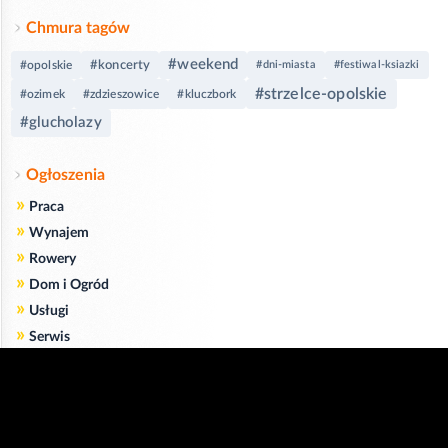
Chmura tagów
#weekend
#koncerty
#opolskie
#dni-miasta
#festiwal-ksiazki
#strzelce-opolskie
#ozimek
#zdzieszowice
#kluczbork
#glucholazy
Ogłoszenia
»
Praca
»
Wynajem
»
Rowery
»
Dom i Ogród
»
Usługi
»
Serwis
»
Pożyczki
Zgodnie z art. 173 ustawy Prawa Telekomunikacyjnego informujemy, że przeglądając tę
stronę wyrażasz zgodę
na zapisywanie na Twoim komputerze niezbędnych do jej poprawnego funkcjonowania
plików
cookie
.