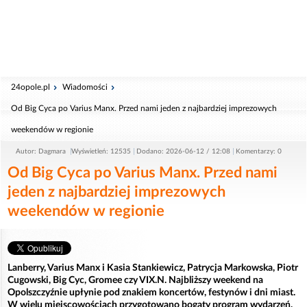
24opole.pl
Wiadomości
Od Big Cyca po Varius Manx. Przed nami jeden z najbardziej imprezowych
weekendów w regionie
Autor: Dagmara
Wyświetleń: 12535
Dodano: 2026-06-12 / 12:08
Komentarzy: 0
Od Big Cyca po Varius Manx. Przed nami
jeden z najbardziej imprezowych
weekendów w regionie
Lanberry, Varius Manx i Kasia Stankiewicz, Patrycja Markowska, Piotr
Cugowski, Big Cyc, Gromee czy VIX.N. Najbliższy weekend na
Opolszczyźnie upłynie pod znakiem koncertów, festynów i dni miast.
W wielu miejscowościach przygotowano bogaty program wydarzeń.