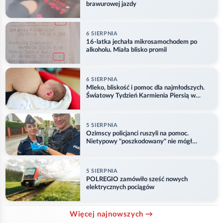
brawurowej jazdy
6 SIERPNIA
16-latka jechała mikrosamochodem po
alkoholu. Miała blisko promil
6 SIERPNIA
Mleko, bliskość i pomoc dla najmłodszych.
Światowy Tydzień Karmienia Piersią w
Opolu
5 SIERPNIA
Ozimscy policjanci ruszyli na pomoc.
Nietypowy "poszkodowany" nie mógł
odlecieć
5 SIERPNIA
POLREGIO zamówiło sześć nowych
elektrycznych pociągów
Więcej najnowszych →