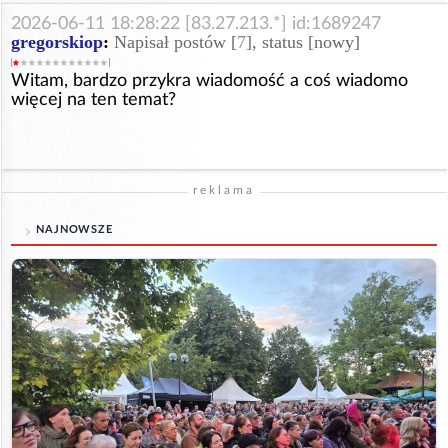
2026-06-11 18:28:22 [83.27.213.*] id:1689247
gregorskiop
:
Napisał postów [
7
], status [nowy]
Witam, bardzo przykra wiadomość a coś wiadomo
więcej na ten temat?
reklama
NAJNOWSZE