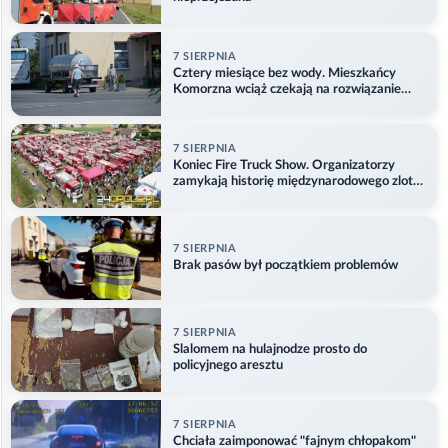
7 SIERPNIA
Cztery miesiące bez wody. Mieszkańcy
Komorzna wciąż czekają na rozwiązanie
problemu
7 SIERPNIA
Koniec Fire Truck Show. Organizatorzy
zamykają historię międzynarodowego zlotu
w Główczycach
7 SIERPNIA
Brak pasów był początkiem problemów
7 SIERPNIA
Slalomem na hulajnodze prosto do
policyjnego aresztu
7 SIERPNIA
Chciała zaimponować "fajnym chłopakom"