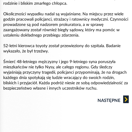
rodzinie i bliskim zmarłego chłopca.
Okoliczności wypadku nadal są wyjaśniane. Na miejscu przez wiele
godzin pracowali policjanci, strażacy i ratownicy medyczni. Czynności
prowadzone są pod nadzorem prokuratora, a w sprawę
zaangażowany został również biegły sądowy, który ma pomóc w
ustaleniu dokładnego przebiegu zdarzenia.
52-letni kierowca toyoty został przewieziony do szpitala. Badanie
wykazało, że był trzeźwy.
Śmierć 48-letniego mężczyzny i jego 9-letniego syna poruszyła
mieszkańców nie tylko Nysy, ale całego regionu. Gdy śledczy
wyjaśniają przyczyny tragedii, policjanci przypominają, że na drogach
każdego dnia spotykają się ludzie wracający do swoich rodzin,
bliskich i przyjaciół. Każda podróż niesie ze sobą odpowiedzialność za
bezpieczeństwo własne i innych uczestników ruchu.
NASTĘPNE