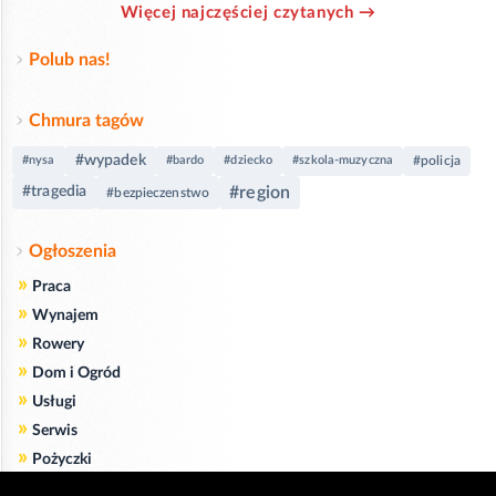
Więcej najczęściej czytanych →
Polub nas!
Chmura tagów
#wypadek
#nysa
#bardo
#dziecko
#szkola-muzyczna
#policja
#region
#tragedia
#bezpieczenstwo
Ogłoszenia
»
Praca
»
Wynajem
»
Rowery
»
Dom i Ogród
»
Usługi
»
Serwis
»
Pożyczki