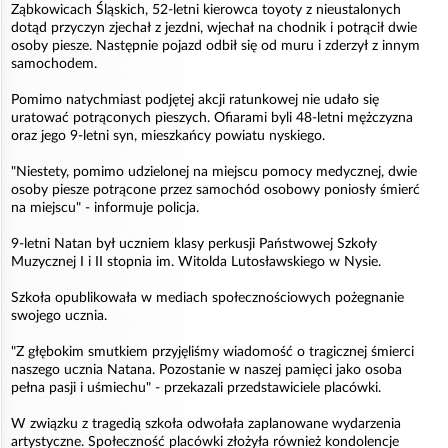
Ząbkowicach Śląskich, 52-letni kierowca toyoty z nieustalonych
dotąd przyczyn zjechał z jezdni, wjechał na chodnik i potrącił dwie
osoby piesze. Następnie pojazd odbił się od muru i zderzył z innym
samochodem.
Pomimo natychmiast podjętej akcji ratunkowej nie udało się
uratować potrąconych pieszych. Ofiarami byli 48-letni mężczyzna
oraz jego 9-letni syn, mieszkańcy powiatu nyskiego.
"Niestety, pomimo udzielonej na miejscu pomocy medycznej, dwie
osoby piesze potrącone przez samochód osobowy poniosły śmierć
na miejscu" - informuje policja.
9-letni Natan był uczniem klasy perkusji Państwowej Szkoły
Muzycznej I i II stopnia im. Witolda Lutosławskiego w Nysie.
Szkoła opublikowała w mediach społecznościowych pożegnanie
swojego ucznia.
"Z głębokim smutkiem przyjęliśmy wiadomość o tragicznej śmierci
naszego ucznia Natana. Pozostanie w naszej pamięci jako osoba
pełna pasji i uśmiechu" - przekazali przedstawiciele placówki.
W związku z tragedią szkoła odwołała zaplanowane wydarzenia
artystyczne. Społeczność placówki złożyła również kondolencje