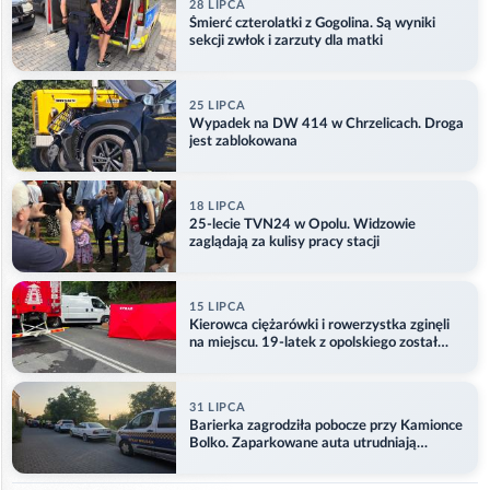
28 LIPCA
Śmierć czterolatki z Gogolina. Są wyniki
sekcji zwłok i zarzuty dla matki
25 LIPCA
Wypadek na DW 414 w Chrzelicach. Droga
jest zablokowana
18 LIPCA
25-lecie TVN24 w Opolu. Widzowie
zaglądają za kulisy pracy stacji
15 LIPCA
Kierowca ciężarówki i rowerzystka zginęli
na miejscu. 19-latek z opolskiego został
ranny
31 LIPCA
Barierka zagrodziła pobocze przy Kamionce
Bolko. Zaparkowane auta utrudniają
przejazd