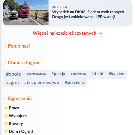
30 LIPCA
Wypadek na DK46. Siedem osób rannych.
Droga jest zablokowana. LPR w akcji
Więcej najczęściej czytanych →
Polub nas!
Chmura tagów
#opole
#dk46
#lędziny
#policja
#prokuratura
#śledztwo
#zgon
#bezpieczeństwo
#zdarzenia
Ogłoszenia
»
Praca
»
Wynajem
»
Rowery
»
Dom i Ogród