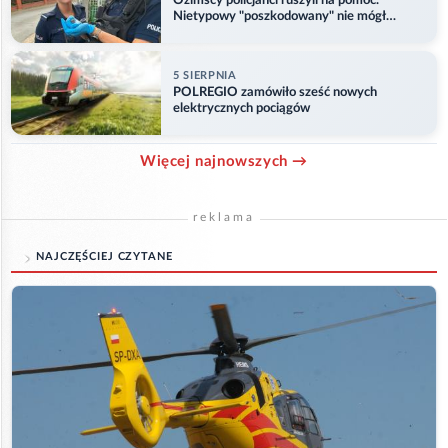
Ozimscy policjanci ruszyli na pomoc.
Nietypowy "poszkodowany" nie mógł
odlecieć
5 SIERPNIA
POLREGIO zamówiło sześć nowych
elektrycznych pociągów
Więcej najnowszych →
reklama
NAJCZĘŚCIEJ CZYTANE