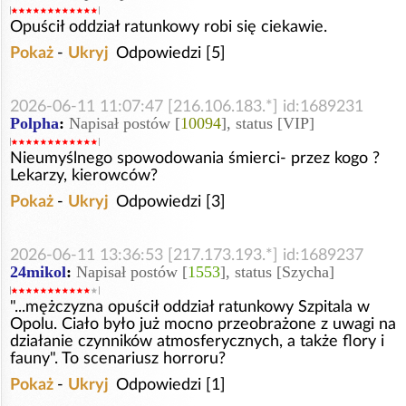
Opuścił oddział ratunkowy robi się ciekawie.
Pokaż
-
Ukryj
Odpowiedzi [5]
2026-06-11 11:07:47 [216.106.183.*] id:1689231
Polpha
:
Napisał postów [
10094
], status [VIP]
Nieumyślnego spowodowania śmierci- przez kogo ?
Lekarzy, kierowców?
Pokaż
-
Ukryj
Odpowiedzi [3]
2026-06-11 13:36:53 [217.173.193.*] id:1689237
24mikol
:
Napisał postów [
1553
], status [Szycha]
"...mężczyzna opuścił oddział ratunkowy Szpitala w
Opolu. Ciało było już mocno przeobrażone z uwagi na
działanie czynników atmosferycznych, a także flory i
fauny". To scenariusz horroru?
Pokaż
-
Ukryj
Odpowiedzi [1]