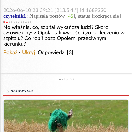
2026-06-10 23:39:21 [213.5.4.*] id:1689220
czytelnik1
:
Napisała postów [
45
], status [rozkręca się]
No właśnie, co, szpital wykańcza ludzi? Skoro
człowiek był z Opola, tak wypuścili go po leczeniu w
szpitalu? Co robił poza Opolem, przeciwnym
kierunku?
Pokaż
-
Ukryj
Odpowiedzi [3]
reklama
NAJNOWSZE