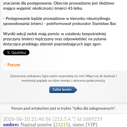
znaczenie dla postępowania. Obecnie prowadzone jest śledztwo
mające wyjaśnić okoliczności śmierci 43-latka.
- Postępowanie będzie prowadzone w kierunku nieumyślnego
spowodowania śmierci - poinformował prokurator Stanisław Bar.
Wyniki sekcji zwłok mają pomóc w ustaleniu bezpośredniej
przyczyny śmierci mężczyzny oraz odpowiedzieć na pytania
dotyczące przebiegu zdarzeń poprzedzających jego zgon.
Forum
Zarezerwuj unikatowy login zanim wyprzedzą cię inni! Włącz się do dyskusji i
wymieniaj poglądy na różne tematy z aktywną społecznością.
Forum pod artykułem jest w trybie "tylko dla zalogowanych".
2026-06-10 21:46:56 [213.5.4.*] id:1689219
ombre
:
Napisał postów [
21215
], status [VIP]