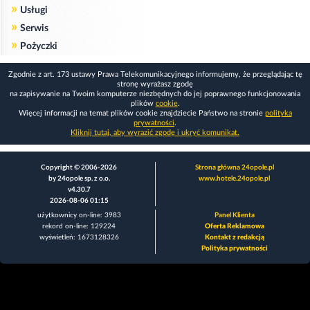
»
Usługi
»
Serwis
»
Pożyczki
Zgodnie z art. 173 ustawy Prawa Telekomunikacyjnego informujemy, że przeglądając tę
stronę wyrażasz zgodę
na zapisywanie na Twoim komputerze niezbędnych do jej poprawnego funkcjonowania
plików
cookie
.
Więcej informacji na temat plików cookie znajdziecie Państwo na stronie
polityka
prywatności
.
Kliknij tutaj, aby wyrazić zgodę i ukryć komunikat.
Copyright © 2006-2026
Strona główna 24opole.pl
by 24opole sp. z o.o.
www.hotele.24opole.pl
v4.30.7
2026-08-06 01:15
użytkownicy on-line: 3983
Panel Klienta
rekord on-line: 129224
Oferta Reklamowa
wyświetleń: 1673128326
Kontakt z redakcją
Polityka prywatności