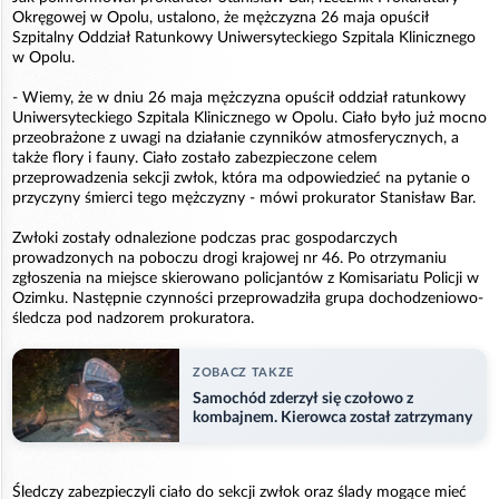
Okręgowej w Opolu, ustalono, że mężczyzna 26 maja opuścił
Szpitalny Oddział Ratunkowy Uniwersyteckiego Szpitala Klinicznego
w Opolu.
- Wiemy, że w dniu 26 maja mężczyzna opuścił oddział ratunkowy
Uniwersyteckiego Szpitala Klinicznego w Opolu. Ciało było już mocno
przeobrażone z uwagi na działanie czynników atmosferycznych, a
także flory i fauny. Ciało zostało zabezpieczone celem
przeprowadzenia sekcji zwłok, która ma odpowiedzieć na pytanie o
przyczyny śmierci tego mężczyzny - mówi prokurator Stanisław Bar.
Zwłoki zostały odnalezione podczas prac gospodarczych
prowadzonych na poboczu drogi krajowej nr 46. Po otrzymaniu
zgłoszenia na miejsce skierowano policjantów z Komisariatu Policji w
Ozimku. Następnie czynności przeprowadziła grupa dochodzeniowo-
śledcza pod nadzorem prokuratora.
ZOBACZ TAKZE
Samochód zderzył się czołowo z
kombajnem. Kierowca został zatrzymany
Śledczy zabezpieczyli ciało do sekcji zwłok oraz ślady mogące mieć