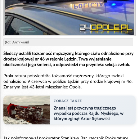
(Fot. Archiwum)
Śledczy ustalili tożsamość mężczyzny, którego ciało odnaleziono przy
drodze krajowej nr 46 w rejonie Lędzin. Trwa wyjaśnianie
okoliczności jego śmierci, a odpowiedzi ma przynieść sekcja zwłok.
Prokuratura potwierdziła tożsamość mężczyzny, którego zwłoki
odnaleziono 9 czerwca w pobliżu Lędzin przy drodze krajowej nr 46.
Zmarłym jest 43-letni mieszkaniec Opola.
ZOBACZ TAKZE
Znana jest przyczyna tragicznego
wypadku podczas Rajdu Nyskiego, w
którym zginął Artur Sękowski
Jak poinformował prokurator Stanisław Bar, rzecznik Prokuratury