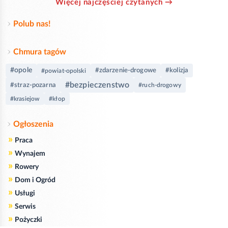
Więcej najczęściej czytanych →
Polub nas!
Chmura tagów
#opole
#zdarzenie-drogowe
#kolizja
#powiat-opolski
#bezpieczenstwo
#straz-pozarna
#ruch-drogowy
#krasiejow
#kłop
Ogłoszenia
»
Praca
»
Wynajem
»
Rowery
»
Dom i Ogród
»
Usługi
»
Serwis
»
Pożyczki