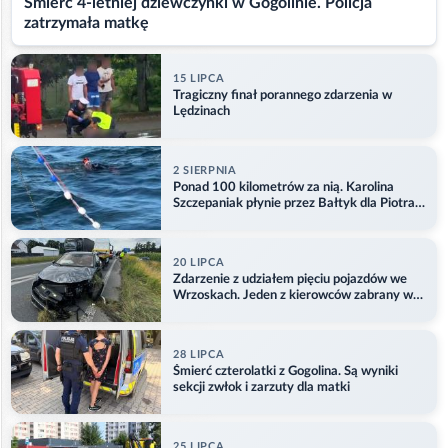
Śmierć 4-letniej dziewczynki w Gogolinie. Policja
zatrzymała matkę
15 LIPCA
Tragiczny finał porannego zdarzenia w
Lędzinach
2 SIERPNIA
Ponad 100 kilometrów za nią. Karolina
Szczepaniak płynie przez Bałtyk dla Piotra.
Aktualizacja
20 LIPCA
Zdarzenie z udziałem pięciu pojazdów we
Wrzoskach. Jeden z kierowców zabrany w
kajdankach
28 LIPCA
Śmierć czterolatki z Gogolina. Są wyniki
sekcji zwłok i zarzuty dla matki
25 LIPCA