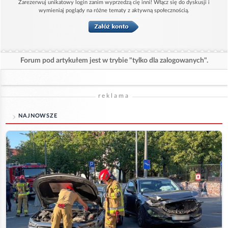
Zarezerwuj unikatowy login zanim wyprzedzą cię inni! Włącz się do dyskusji i
wymieniaj poglądy na różne tematy z aktywną społecznością.
Forum pod artykułem jest w trybie "tylko dla zalogowanych".
reklama
NAJNOWSZE