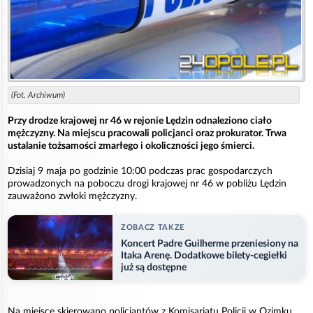
(Fot. Archiwum)
Przy drodze krajowej nr 46 w rejonie Lędzin odnaleziono ciało
mężczyzny. Na miejscu pracowali policjanci oraz prokurator. Trwa
ustalanie tożsamości zmarłego i okoliczności jego śmierci.
Dzisiaj 9 maja po godzinie 10:00 podczas prac gospodarczych
prowadzonych na poboczu drogi krajowej nr 46 w pobliżu Lędzin
zauważono zwłoki mężczyzny.
ZOBACZ TAKZE
Koncert Padre Guilherme przeniesiony na
Itaka Arenę. Dodatkowe bilety-cegiełki
już są dostępne
Na miejsce skierowano policjantów z Komisariatu Policji w Ozimku,