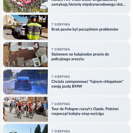
zamykają historię międzynarodowego zlotu
w Główczycach
7 SIERPNIA
Brak pasów był początkiem problemów
7 SIERPNIA
Slalomem na hulajnodze prosto do
policyjnego aresztu
7 SIERPNIA
Chciała zaimponować "fajnym chłopakom"
swoją jazdą BMW
7 SIERPNIA
Tour de Pologne ruszył z Opola. Peleton
rozpoczął kolejny etap wyścigu
7 SIERPNIA