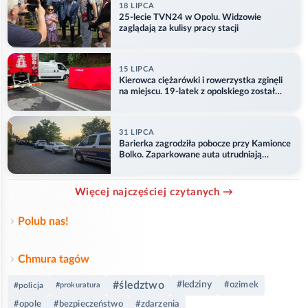
18 LIPCA
25-lecie TVN24 w Opolu. Widzowie
zaglądają za kulisy pracy stacji
15 LIPCA
Kierowca ciężarówki i rowerzystka zginęli
na miejscu. 19-latek z opolskiego został
ranny
31 LIPCA
Barierka zagrodziła pobocze przy Kamionce
Bolko. Zaparkowane auta utrudniają
przejazd
Więcej najczęściej czytanych →
Polub nas!
Chmura tagów
#śledztwo
#ledziny
#ozimek
#policja
#prokuratura
#opole
#bezpieczeństwo
#zdarzenia