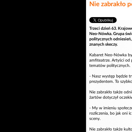
Nie zabrakło p
Trzeci dzień 63. Krajow
Neo-Nówka. Grupa święt
politycznych odniesień
znanych skeczy.
Kabaret Neo-Nówka był
amfiteatrze. Artyści od
tematów politycznych.
- Nasz występ będzie tr
prezydentem. To szybko 
Nie zabrakło także odn
żartów dotyczył oczeki
- My w imieniu społecz
rozliczenia, bo jak oni 
sceny.
Nie zabrakło także kul