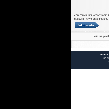
Zarezerwuj unikatowy login z
dyskusji i wymieniaj poglądy
Forum pod 
Zgodnie 
na z
W