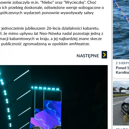
ownie zobaczyła m.in. "Niebo" oraz "Wycieczkę". Choć
 ich przebieg doskonale, odświeżone wersje wzbogacone o
współczesnych wydarzeń ponownie wywoływały salwy
ednocześnie jubileuszem 26-lecia działalności kabaretu.
ł, że mimo upływu lat Neo-Nówka nadal pozostaje jedną z
macji kabaretowych w kraju, a jej najbardziej znane skecze
ć publiczność zgromadzoną w opolskim amfiteatrze.
NASTĘPNE
2 SIERP
Ponad 1
Karolin
przez Ba
Aktuali