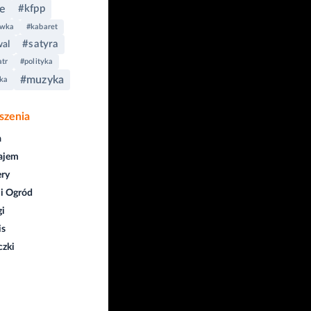
e
#kfpp
owka
#kabaret
#satyra
wal
atr
#polityka
#muzyka
ka
szenia
a
ajem
ry
i Ogród
gi
is
czki