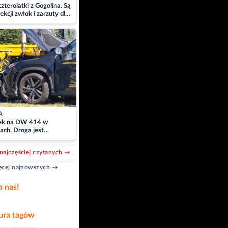
zterolatki z Gogolina. Są
ekcji zwłok i zarzuty dla
A
k na DW 414 w
ach. Droga jest
owana
najczęściej czytanych →
cej najnowszych →
b nas!
ra tagów