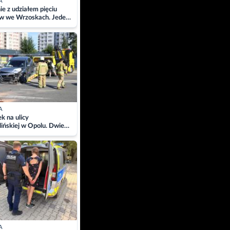
A
ie z udziałem pięciu
w we Wrzoskach. Jeden
wców zabrany w
ach
A
 na ulicy
ińskiej w Opolu. Dwie
 szpitalu
A