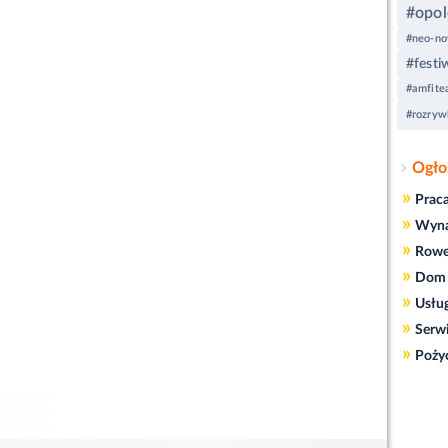
#opol
#neo-n
#festi
#amfite
#rozryw
Ogło
»
Prac
»
Wyn
»
Rowe
»
Dom 
»
Usłu
»
Serw
»
Poży