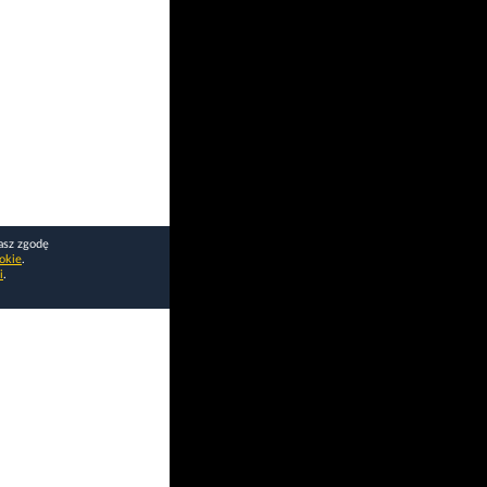
asz zgodę
okie
.
i
.