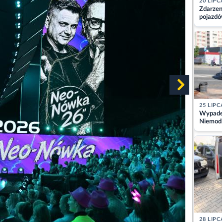
20 LIPC
Zdarzen
pojazdó
z kiero
kajdank
25 LIPC
Wypadek
Niemodl
osoby w
28 LIPC