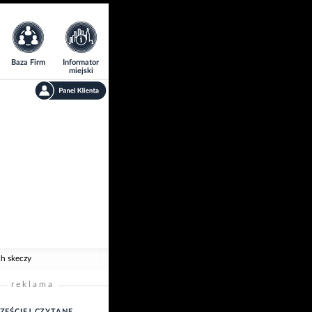
Baza Firm
Informator
miejski
ch skeczy
reklama
ZĘŚCIEJ CZYTANE