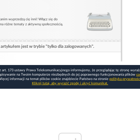
anim wyprzedzą cię inni! Włącz się do
 na różne tematy z aktywną społecznością.
artykułem jest w trybie "tylko dla zalogowanych".
z art. 173 ustawy Prawa Telekomunikacyjnego informujemy, że przeglądając tę stronę wyraż
apisywanie na Twoim komputerze niezbędnych do jej poprawnego funkcjonowania plików
co
ięcej informacji na temat plików cookie znajdziecie Państwo na stronie
polityka prywatnośc
Kliknij tutaj, aby wyrazić zgodę i ukryć komunikat.