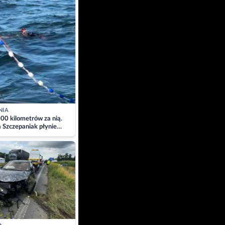
NIA
00 kilometrów za nią.
a Szczepaniak płynie
łtyk dla Piotra.
zacja