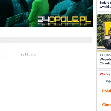
Śmierć c
wyniki s
matki
reklama
25 LIPC
Wypade
Chrzelic
zablok
Więcej 
Wię
Polu
Chmu