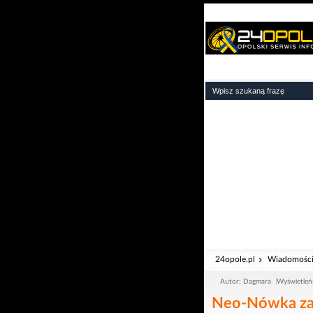
24opole.pl
Wiadomośc
Autor: Dagmara
Wyświetleń
Neo-Nówka zak