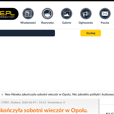
Wiadomości
Rozrywka
Galerie
Ogłoszenia
Poczta
Szukaj
i
Neo-Nówka zakończyła sobotni wieczór w Opolu. Nie zabrakło polityki i kultowy
: 17005
Dodano: 2026-06-07 / 14:13
Komentarzy: 0
ończyła sobotni wieczór w Opolu.
NAJC