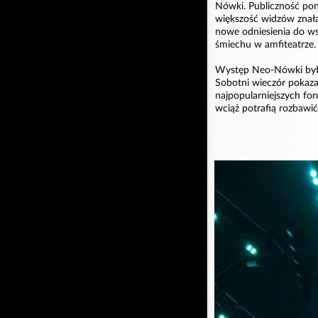
Nówki. Publiczność pon
większość widzów znała
nowe odniesienia do 
śmiechu w amfiteatrze.
Występ Neo-Nówki był j
Sobotni wieczór pokaza
najpopularniejszych for
wciąż potrafią rozbawi