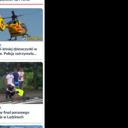
A
4-letniej dziewczynki w
e. Policja zatrzymała
A
ny finał porannego
ia w Lędzinach