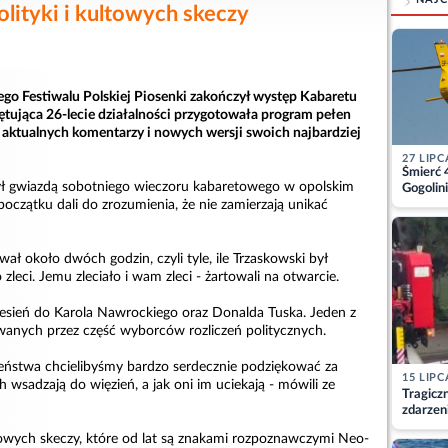
olityki i kultowych skeczy
ego Festiwalu Polskiej Piosenki zakończył występ Kabaretu
ująca 26-lecie działalności przygotowała program pełen
, aktualnych komentarzy i nowych wersji swoich najbardziej
27 LIPC
Śmierć 
 gwiazdą sobotniego wieczoru kabaretowego w opolskim
Gogolini
matkę
 początku dali do zrozumienia, że nie zamierzają unikać
wał około dwóch godzin, czyli tyle, ile Trzaskowski był
zleci. Jemu zleciało i wam zleci - żartowali na otwarcie.
iesień do Karola Nawrockiego oraz Donalda Tuska. Jeden z
wanych przez część wyborców rozliczeń politycznych.
eństwa chcielibyśmy bardzo serdecznie podziękować za
15 LIPC
ich wsadzają do więzień, a jak oni im uciekają - mówili ze
Tragicz
zdarzen
towych skeczy, które od lat są znakami rozpoznawczymi Neo-