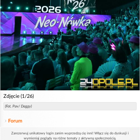
Zdjęcie (1/26)
(Fot. Pav/ Daggy)
Forum
Zarezerwuj unikatowy login zanim wyprzedzą cię inni! Włącz się do dyskusji i
wymieniaj poglądy na różne tematy z aktywną społecznością.