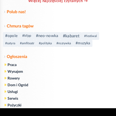
Więcej najczęściej czytanych →
Polub nas!
Chmura tagów
#opole
#neo-nowka
#kabaret
#kfpp
#festiwal
#muzyka
#satyra
#amfiteatr
#polityka
#rozrywka
Ogłoszenia
»
Praca
»
Wynajem
»
Rowery
»
Dom i Ogród
»
Usługi
»
Serwis
»
Pożyczki
Zgodnie z art. 173 ustawy Prawa Telekomunikacyjnego informujemy, że przeglądając tę