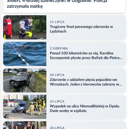
Śmierć 4-letniej dziewczynki w Gogolinie. Policja
zatrzymała matkę
15 LIPCA
Tragiczny finał porannego zdarzenia w
Lędzinach
2 SIERPNIA
Ponad 100 kilometrów za nią. Karolina
Szczepaniak płynie przez Bałtyk dla Piotra.
Aktualizacja
20 LIPCA
Zdarzenie z udziałem pięciu pojazdów we
Wrzoskach. Jeden z kierowców zabrany w
kajdankach
25 LIPCA
Wypadek na ulicy Niemodlińskiej w Opolu.
Dwie osoby w szpitalu
28 LIPCA