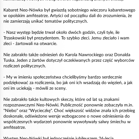
Kabaret Neo-Nówka był gwiazdą sobotniego wieczoru kabaretowego
w opolskim amfiteatrze. Artyści od początku dali do zrozumienia, że
nie zamierzają unikać tematów politycznych.
- Nasz występ będzie trwał około dwóch godzin, czyli tyle, ile
Trzaskowski był prezydentem. To szybko zleci. Jemu zleciało i wam
zleci - żartowali na otwarcie.
Nie zabrakło także odniesień do Karola Nawrockiego oraz Donalda
Tuska. Jeden z żartów dotyczył oczekiwanych przez część wyborców
rozliczeń politycznych.
- My w imieniu społeczeństwa chcielibyśmy bardzo serdecznie
podziękować za rozliczenia, bo jak oni ich wsadzają do więzień, a jak
oni im uciekają - mówili ze sceny.
Nie zabrakło także kultowych skeczy, które od lat są znakami
rozpoznawczymi Neo-Nówki. Publiczność ponownie zobaczyła m.in.
"Niebo" oraz "Wycieczkę". Choć większość widzów znała ich przebieg
doskonale, odświeżone wersje wzbogacone o nowe odniesienia do
współczesnych wydarzeń ponownie wywoływały salwy śmiechu w
amfiteatrze.
Występ Neo-Nówki był jednocześnie jubileuszem 26-lecia