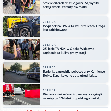
Śmierć czterolatki z Gogolina. Są wyniki
sekcji zwłok i zarzuty dla matki
25 LIPCA
Wypadek na DW 414 w Chrzelicach. Droga
jest zablokowana
18 LIPCA
25-lecie TVN24 w Opolu. Widzowie
zaglądają za kulisy pracy stacji
31 LIPCA
Barierka zagrodziła pobocze przy Kamionce
Bolko. Zaparkowane auta utrudniają
przejazd
15 LIPCA
Kierowca ciężarówki i rowerzystka zginęli
na miejscu. 19-latek z opolskiego został
ranny