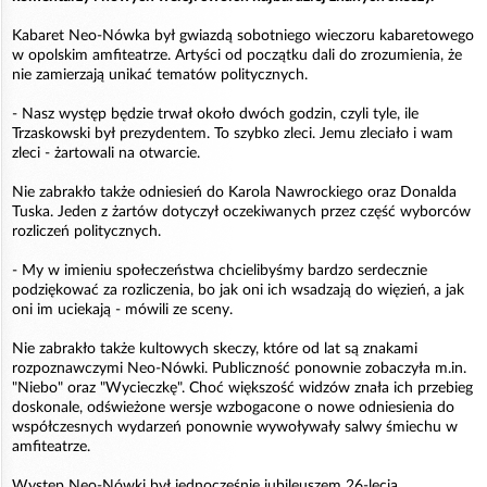
Kabaret Neo-Nówka był gwiazdą sobotniego wieczoru kabaretowego
w opolskim amfiteatrze. Artyści od początku dali do zrozumienia, że
nie zamierzają unikać tematów politycznych.
- Nasz występ będzie trwał około dwóch godzin, czyli tyle, ile
Trzaskowski był prezydentem. To szybko zleci. Jemu zleciało i wam
zleci - żartowali na otwarcie.
Nie zabrakło także odniesień do Karola Nawrockiego oraz Donalda
Tuska. Jeden z żartów dotyczył oczekiwanych przez część wyborców
rozliczeń politycznych.
- My w imieniu społeczeństwa chcielibyśmy bardzo serdecznie
podziękować za rozliczenia, bo jak oni ich wsadzają do więzień, a jak
oni im uciekają - mówili ze sceny.
Nie zabrakło także kultowych skeczy, które od lat są znakami
rozpoznawczymi Neo-Nówki. Publiczność ponownie zobaczyła m.in.
"Niebo" oraz "Wycieczkę". Choć większość widzów znała ich przebieg
doskonale, odświeżone wersje wzbogacone o nowe odniesienia do
współczesnych wydarzeń ponownie wywoływały salwy śmiechu w
amfiteatrze.
Występ Neo-Nówki był jednocześnie jubileuszem 26-lecia