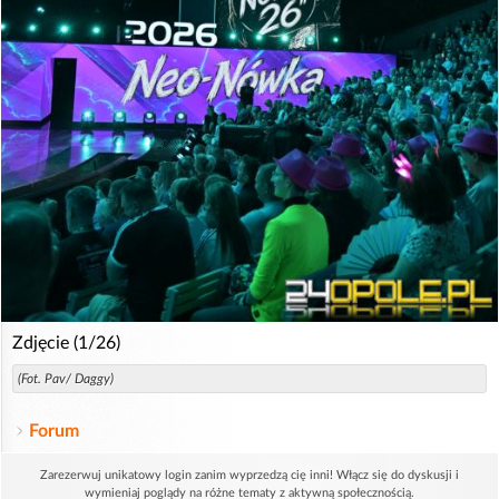
Zdjęcie (1/26)
(Fot. Pav/ Daggy)
Forum
Zarezerwuj unikatowy login zanim wyprzedzą cię inni! Włącz się do dyskusji i
wymieniaj poglądy na różne tematy z aktywną społecznością.