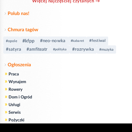
Więcej najczęściej czytanych →
Polub nas!
Chmura tagów
#kfpp
#neo-nowka
#festiwal
#opole
#kabaret
#satyra
#amfiteatr
#rozrywka
#polityka
#muzyka
Ogłoszenia
»
Praca
»
Wynajem
»
Rowery
»
Dom i Ogród
»
Usługi
»
Serwis
»
Pożyczki