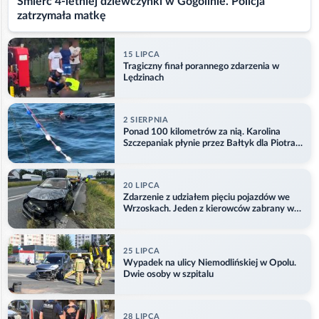
Śmierć 4-letniej dziewczynki w Gogolinie. Policja
zatrzymała matkę
15 LIPCA
Tragiczny finał porannego zdarzenia w
Lędzinach
2 SIERPNIA
Ponad 100 kilometrów za nią. Karolina
Szczepaniak płynie przez Bałtyk dla Piotra.
Aktualizacja
20 LIPCA
Zdarzenie z udziałem pięciu pojazdów we
Wrzoskach. Jeden z kierowców zabrany w
kajdankach
25 LIPCA
Wypadek na ulicy Niemodlińskiej w Opolu.
Dwie osoby w szpitalu
28 LIPCA