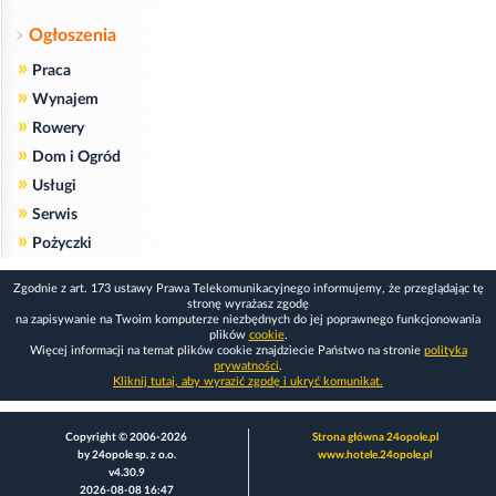
Ogłoszenia
»
Praca
»
Wynajem
»
Rowery
»
Dom i Ogród
»
Usługi
»
Serwis
»
Pożyczki
Zgodnie z art. 173 ustawy Prawa Telekomunikacyjnego informujemy, że przeglądając tę
stronę wyrażasz zgodę
na zapisywanie na Twoim komputerze niezbędnych do jej poprawnego funkcjonowania
plików
cookie
.
Więcej informacji na temat plików cookie znajdziecie Państwo na stronie
polityka
prywatności
.
Kliknij tutaj, aby wyrazić zgodę i ukryć komunikat.
Copyright © 2006-2026
Strona główna 24opole.pl
by 24opole sp. z o.o.
www.hotele.24opole.pl
v4.30.9
2026-08-08 16:47