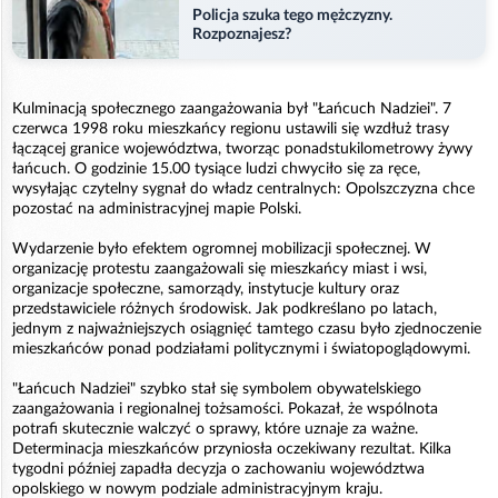
Policja szuka tego mężczyzny.
Rozpoznajesz?
Kulminacją społecznego zaangażowania był "Łańcuch Nadziei". 7
czerwca 1998 roku mieszkańcy regionu ustawili się wzdłuż trasy
łączącej granice województwa, tworząc ponadstukilometrowy żywy
łańcuch. O godzinie 15.00 tysiące ludzi chwyciło się za ręce,
wysyłając czytelny sygnał do władz centralnych: Opolszczyzna chce
pozostać na administracyjnej mapie Polski.
Wydarzenie było efektem ogromnej mobilizacji społecznej. W
organizację protestu zaangażowali się mieszkańcy miast i wsi,
organizacje społeczne, samorządy, instytucje kultury oraz
przedstawiciele różnych środowisk. Jak podkreślano po latach,
jednym z najważniejszych osiągnięć tamtego czasu było zjednoczenie
mieszkańców ponad podziałami politycznymi i światopoglądowymi.
"Łańcuch Nadziei" szybko stał się symbolem obywatelskiego
zaangażowania i regionalnej tożsamości. Pokazał, że wspólnota
potrafi skutecznie walczyć o sprawy, które uznaje za ważne.
Determinacja mieszkańców przyniosła oczekiwany rezultat. Kilka
tygodni później zapadła decyzja o zachowaniu województwa
opolskiego w nowym podziale administracyjnym kraju.