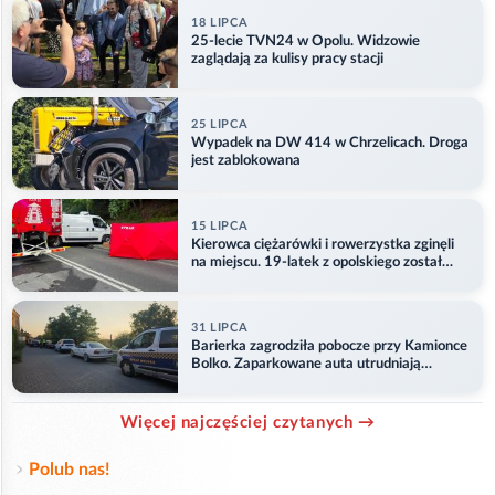
18 LIPCA
25-lecie TVN24 w Opolu. Widzowie
zaglądają za kulisy pracy stacji
25 LIPCA
Wypadek na DW 414 w Chrzelicach. Droga
jest zablokowana
15 LIPCA
Kierowca ciężarówki i rowerzystka zginęli
na miejscu. 19-latek z opolskiego został
ranny
31 LIPCA
Barierka zagrodziła pobocze przy Kamionce
Bolko. Zaparkowane auta utrudniają
przejazd
Więcej najczęściej czytanych →
Polub nas!