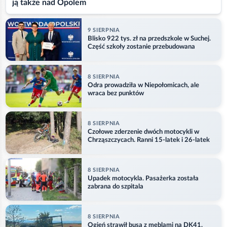
ją także nad Opolem
9 SIERPNIA
Blisko 922 tys. zł na przedszkole w Suchej.
Część szkoły zostanie przebudowana
8 SIERPNIA
Odra prowadziła w Niepołomicach, ale
wraca bez punktów
8 SIERPNIA
Czołowe zderzenie dwóch motocykli w
Chrząszczycach. Ranni 15-latek i 26-latek
8 SIERPNIA
Upadek motocykla. Pasażerka została
zabrana do szpitala
8 SIERPNIA
Ogień strawił busa z meblami na DK41.