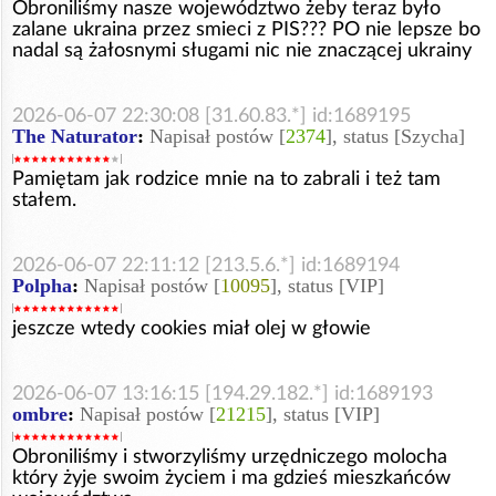
Obroniliśmy nasze województwo żeby teraz było
zalane ukraina przez smieci z PIS??? PO nie lepsze bo
nadal są żałosnymi sługami nic nie znaczącej ukrainy
2026-06-07 22:30:08 [31.60.83.*] id:1689195
The Naturator
:
Napisał postów [
2374
], status [Szycha]
Pamiętam jak rodzice mnie na to zabrali i też tam
stałem.
2026-06-07 22:11:12 [213.5.6.*] id:1689194
Polpha
:
Napisał postów [
10095
], status [VIP]
jeszcze wtedy cookies miał olej w głowie
2026-06-07 13:16:15 [194.29.182.*] id:1689193
ombre
:
Napisał postów [
21215
], status [VIP]
Obroniliśmy i stworzyliśmy urzędniczego molocha
który żyje swoim życiem i ma gdzieś mieszkańców