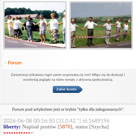
Forum
Zarezerwuj unikatowy login zanim wyprzedzą cię inni! Włącz się do dyskusji i
wymieniaj poglądy na różne tematy z aktywną społecznością.
Forum pod artykułem jest w trybie "tylko dla zalogowanych".
2026-06-08 00:16:50 [31.0.42.*] id:1689196
liberty
:
Napisał postów [
5870
], status [Szycha]