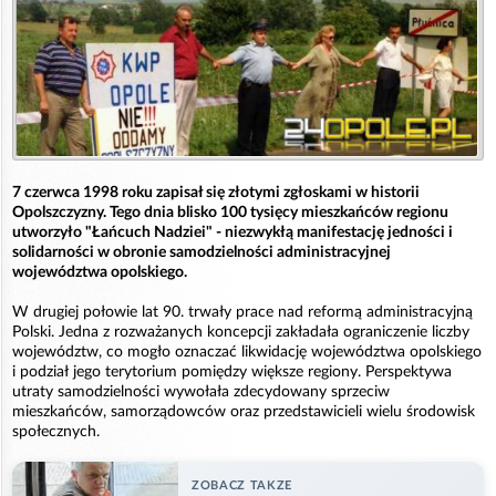
7 czerwca 1998 roku zapisał się złotymi zgłoskami w historii
Opolszczyzny. Tego dnia blisko 100 tysięcy mieszkańców regionu
utworzyło "Łańcuch Nadziei" - niezwykłą manifestację jedności i
solidarności w obronie samodzielności administracyjnej
województwa opolskiego.
W drugiej połowie lat 90. trwały prace nad reformą administracyjną
Polski. Jedna z rozważanych koncepcji zakładała ograniczenie liczby
województw, co mogło oznaczać likwidację województwa opolskiego
i podział jego terytorium pomiędzy większe regiony. Perspektywa
utraty samodzielności wywołała zdecydowany sprzeciw
mieszkańców, samorządowców oraz przedstawicieli wielu środowisk
społecznych.
ZOBACZ TAKZE