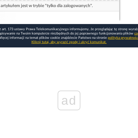
artykułem jest w trybie "tylko dla zalogowanych".
z art. 173 ustawy Prawa Telekomunikacyjnego informujemy, że przeglądając tę stronę wyraż
apisywanie na Twoim komputerze niezbędnych do jej poprawnego funkcjonowania plików
co
ięcej informacji na temat plików cookie znajdziecie Państwo na stronie
polityka prywatnośc
Kliknij tutaj, aby wyrazić zgodę i ukryć komunikat.
ad