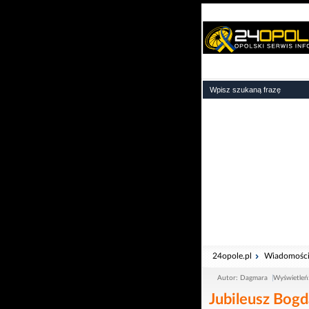
24opole.pl
Wiadomośc
Autor: Dagmara
Wyświetleń
Jubileusz Bogd