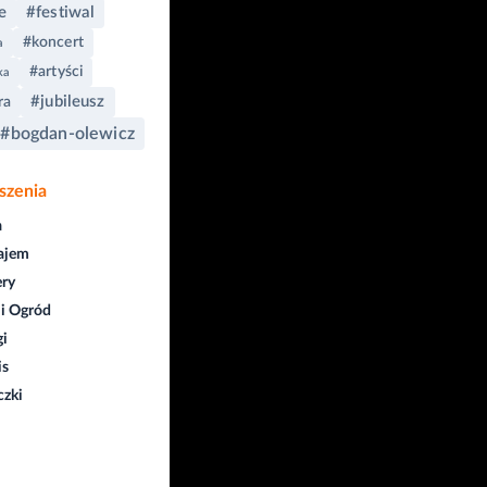
e
#festiwal
#koncert
a
#artyści
ka
#jubileusz
ra
#bogdan-olewicz
szenia
a
ajem
ry
i Ogród
gi
is
czki