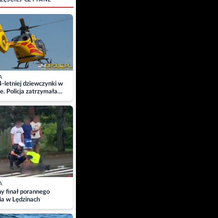
A
4-letniej dziewczynki w
e. Policja zatrzymała
A
ny finał porannego
ia w Lędzinach