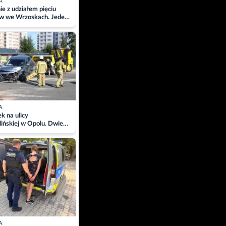
A
ie z udziałem pięciu
w we Wrzoskach. Jeden
wców zabrany w
ach
A
 na ulicy
ińskiej w Opolu. Dwie
 szpitalu
A