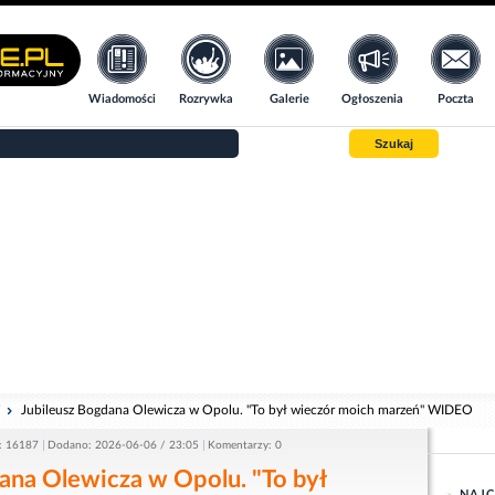
Wiadomości
Rozrywka
Galerie
Ogłoszenia
Poczta
Szukaj
i
Jubileusz Bogdana Olewicza w Opolu. "To był wieczór moich marzeń" WIDEO
: 16187
Dodano: 2026-06-06 / 23:05
Komentarzy: 0
ana Olewicza w Opolu. "To był
NAJC