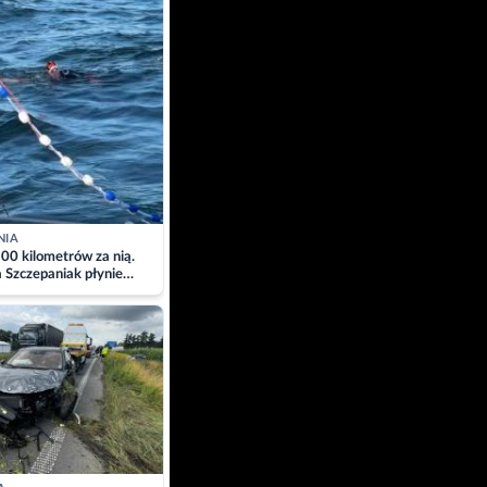
NIA
00 kilometrów za nią.
a Szczepaniak płynie
łtyk dla Piotra.
zacja