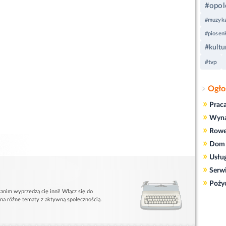
#opol
#muzyk
#piosen
#kultu
#tvp
Ogło
»
Prac
»
Wyn
»
Rowe
»
Dom 
»
Usłu
»
Serw
»
Poży
anim wyprzedzą cię inni! Włącz się do
 na różne tematy z aktywną społecznością.