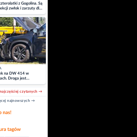
zterolatki z Gogolina. Są
ekcji zwłok i zarzuty dla
A
k na DW 414 w
ach. Droga jest
owana
najczęściej czytanych →
cej najnowszych →
b nas!
ra tagów