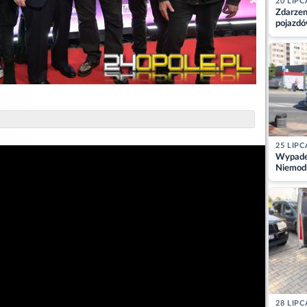
20 LIPC
Zdarzen
pojazdó
z kiero
kajdank
25 LIPC
Wypadek
Niemodl
osoby w
28 LIPC