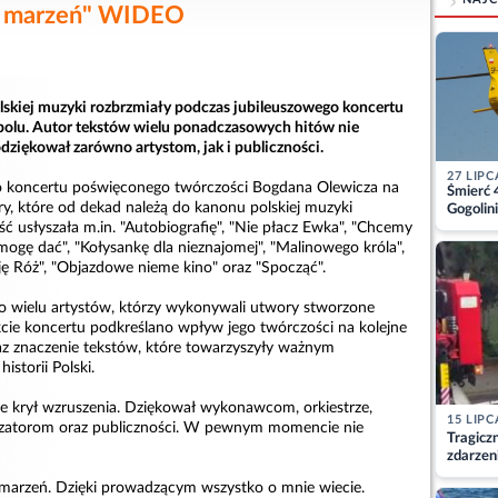
h marzeń" WIDEO
lskiej muzyki rozbrzmiały podczas jubileuszowego koncertu
olu. Autor tekstów wielu ponadczasowych hitów nie
dziękował zarówno artystom, jak i publiczności.
27 LIPC
o koncertu poświęconego twórczości Bogdana Olewicza na
Śmierć 
ry, które od dekad należą do kanonu polskiej muzyki
Gogolini
matkę
ć usłyszała m.in. "Autobiografię", "Nie płacz Ewka", "Chcemy
 mogę dać", "Kołysankę dla nieznajomej", "Malinowego króla",
leję Róż", "Objazdowe nieme kino" oraz "Spocząć".
o wielu artystów, którzy wykonywali utwory stworzone
akcie koncertu podkreślano wpływ jego twórczości na kolejne
az znaczenie tekstów, które towarzyszyły ważnym
storii Polski.
 krył wzruszenia. Dziękował wykonawcom, orkiestrze,
15 LIPC
ganizatorom oraz publiczności. W pewnym momencie nie
Tragicz
zdarzen
 marzeń. Dzięki prowadzącym wszystko o mnie wiecie.