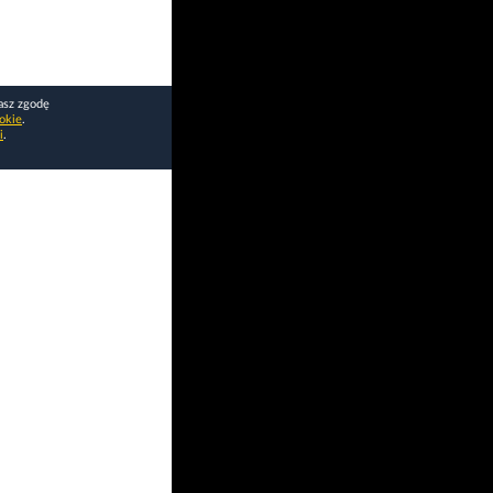
asz zgodę
okie
.
i
.