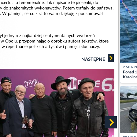
certu. To fenomenalne. Tak napisane te piosenki, do
iły do znakomitych wykonawców. Potem trafiały do państwa.
t. W pamięci, sercu - za to wam dziękuję - podsumował
ył jednym z najbardziej sentymentalnych wydarzeń
 w Opolu, przypominając o dorobku autora tekstów, które
 w repertuarze polskich artystów i pamięci słuchaczy.
NASTĘPNE
2 SIERP
Ponad 1
Karolin
przez Ba
Aktuali