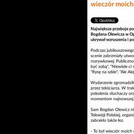
wieczór moic
Największe przeboje po
Bogdana Olewicza w Op
ukrywał wzruszenia i po
Podczas jubileuszoweg
scenie zabrzmiały utwo
rozrywkowej. Publicznoś
być sobą", "Niewiele ci
"Rysę na szkle", "Ale A
Wydarzenie zgromadził
przez tekściarza. W tr
pokolenia słuchaczy or
momentom najnowszej hi
Sam Bogdan Olewicz nie
Telewizji Polskiej, or
zabrakło także łez.
- To był wieczór moich