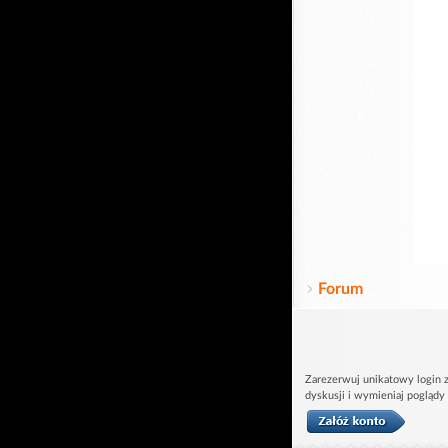
Forum
Zarezerwuj unikatowy login z
dyskusji i wymieniaj poglądy