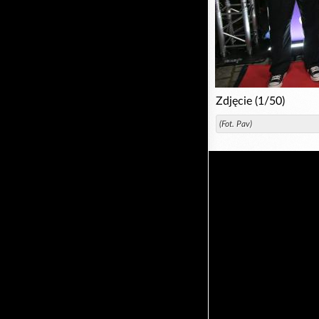
Zdjęcie (1/50)
(Fot. Pav)