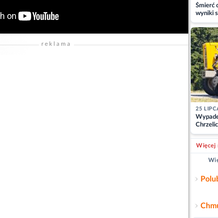
Śmierć c
wyniki s
matki
reklama
25 LIPC
Wypade
Chrzelic
zablok
Więcej 
Wię
Polu
Chmu