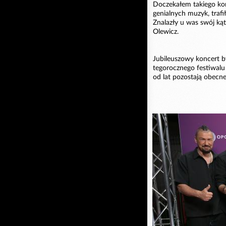
Doczekałem takiego kon
genialnych muzyk, traf
Znalazły u was swój ką
Olewicz.
Jubileuszowy koncert b
tegorocznego festiwalu
od lat pozostają obecne