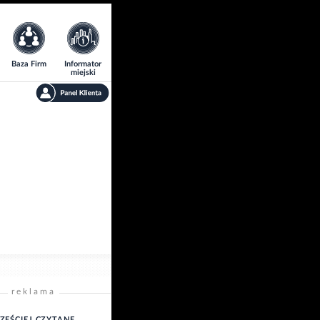
Baza Firm
Informator
miejski
reklama
ZĘŚCIEJ CZYTANE