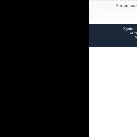
Forum pod 
Zgodnie 
na z
W