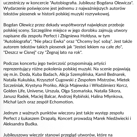
uczestniczy w koncercie "Autobiografia. Jubileusz Bogdana Olewicza".
Wydarzenie poświęcone jest jednemu z najważniejszych autorów
tekstów piosenek w historii polskiej muzyki rozrywkowej.
Bogdan Olewicz przez dekady współtworzył największe przeboje
polskiej sceny. Szczególne miejsce w jego dorobku zajmują utwory
napisane dla zespołu Perfect i Zbigniewa Hołdysa, w tym
"Autobiografia", "Nie płacz Ewka" oraz "Chcemy być sobą". Jest także
autorem tekstów takich piosenek jak "Jesteś lekiem na całe zło",
"Deszcz w Cisnej" czy "Żegnaj lato na rok".
Podczas koncertu jego twórczość przypominają artyści
reprezentujący różne pokolenia polskiej muzyki. Na scenie pojawiają
się m.in. Doda, Kuba Badach, Alicja Szemplińska, Kamil Bednarek,
Natalia Kukulska, Krzysztof Cugowski z Zespołem Mistrzów, Mietek
Szcześniak, Krystyna Prońko, Alicja Majewska i Włodzimierz Korcz,
Golden Life, Universe, Urszula, Olga Szomańska, Natalia Sikora,
Janusz Radek, Maciej Balcar, Andrzej Rybiński, Halina Mlynkova,
Michał Lech oraz zespół Echomotion.
Jednym z ważnych punktów wieczoru jest także występ zespołu
Perfect z Łukaszem Drapałą. Koncert prowadzą Marek Niedźwiecki i
Aleksandra Budka.
Jubileuszowy wieczór stanowi przegląd utworów, które na