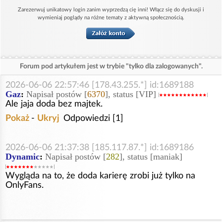
Zarezerwuj unikatowy login zanim wyprzedzą cię inni! Włącz się do dyskusji i
wymieniaj poglądy na różne tematy z aktywną społecznością.
Forum pod artykułem jest w trybie "tylko dla zalogowanych".
2026-06-06 22:57:46 [178.43.255.*] id:1689188
Gaz
:
Napisał postów [
6370
], status [VIP]
Ale jaja doda bez majtek.
Pokaż
-
Ukryj
Odpowiedzi [1]
2026-06-06 21:37:38 [185.117.87.*] id:1689186
Dynamic
:
Napisał postów [
282
], status [maniak]
Wygląda na to, że doda karierę zrobi już tylko na
OnlyFans.