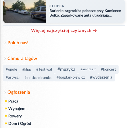
31 LIPCA
Barierka zagrodziła pobocze przy Kamionce
Bolko. Zaparkowane auta utrudniają
przejazd
Więcej najczęściej czytanych →
Polub nas!
Chmura tagów
#muzyka
#opole
#festiwal
#koncert
#kfpp
#amfiteatr
#wydarzenia
#artyści
#bogdan-olewicz
#polska-piosenka
Ogłoszenia
»
Praca
»
Wynajem
»
Rowery
»
Dom i Ogród