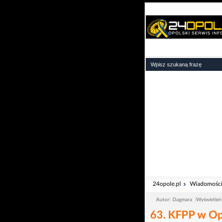
24opole.pl
Wiadomośc
Autor: Dagmara
Wyświetleń
63. KFPP w Op