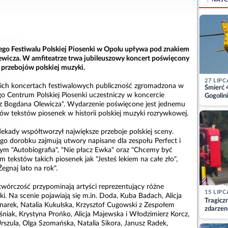
wego Festiwalu Polskiej Piosenki w Opolu upływa pod znakiem
wicza. W amfiteatrze trwa jubileuszowy koncert poświęcony
 przebojów polskiej muzyki.
27 LIPC
nich koncertach festiwalowych publiczność zgromadzona w
Śmierć 
 Centrum Polskiej Piosenki uczestniczy w koncercie
Gogolini
matkę
usz Bogdana Olewicza". Wydarzenie poświęcone jest jednemu
ów tekstów piosenek w historii polskiej muzyki rozrywkowej.
ekady współtworzył największe przeboje polskiej sceny.
ego dorobku zajmują utwory napisane dla zespołu Perfect i
ym "Autobiografia", "Nie płacz Ewka" oraz "Chcemy być
m tekstów takich piosenek jak "Jesteś lekiem na całe zło",
egnaj lato na rok".
twórczość przypominają artyści reprezentujący różne
15 LIPC
ki. Na scenie pojawiają się m.in. Doda, Kuba Badach, Alicja
Tragicz
narek, Natalia Kukulska, Krzysztof Cugowski z Zespołem
zdarzen
śniak, Krystyna Prońko, Alicja Majewska i Włodzimierz Korcz,
Urszula, Olga Szomańska, Natalia Sikora, Janusz Radek,