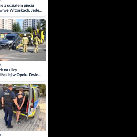
A
ie z udziałem pięciu
w we Wrzoskach. Jeden
wców zabrany w
ach
A
 na ulicy
ińskiej w Opolu. Dwie
 szpitalu
A