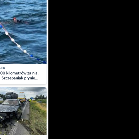
NIA
00 kilometrów za nią.
a Szczepaniak płynie
łtyk dla Piotra.
zacja