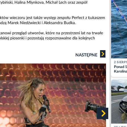
Rybiński, Halina Mlynkova, Michał Lech oraz zespół
tów wieczoru jest także występ zespołu Perfect z Łukaszem
dzą Marek Niedźwiecki i Aleksandra Budka.
anowi przegląd utworów, które na przestrzeni lat na trwałe
polskiej piosenki i pozostają rozpoznawalne dla kolejnych
NASTĘPNE
2 SIERP
Ponad 1
Karolin
przez Ba
Aktuali