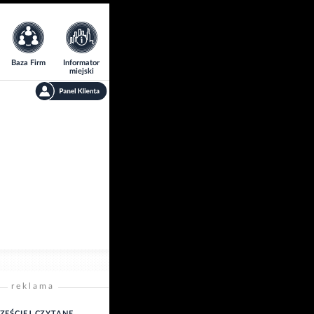
Baza Firm
Informator
miejski
reklama
ZĘŚCIEJ CZYTANE