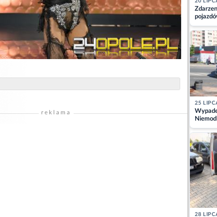
20 LIPC
Zdarzen
pojazdó
z kiero
kajdank
25 LIPC
Wypadek
reklama
Niemodl
osoby w
28 LIPC