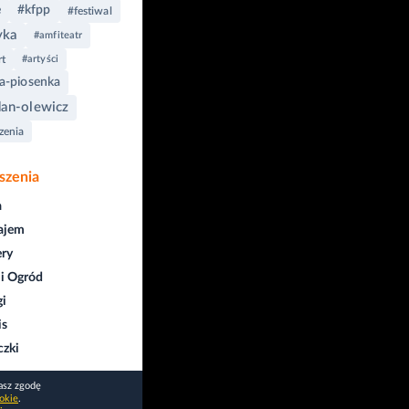
e
#kfpp
#festiwal
yka
#amfiteatr
t
#artyści
a-piosenka
an-olewicz
zenia
szenia
a
ajem
ry
i Ogród
gi
is
czki
asz zgodę
okie
.