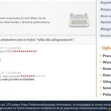
#opol
#muz
#koncer
anim wyprzedzą cię inni! Włącz się do
#polsk
 na różne tematy z aktywną społecznością.
#bogd
#wydar
artykułem jest w trybie "tylko dla zalogowanych".
Ogło
255.*] id:1689188
status [VIP]
»
Prac
]
»
Wyn
»
Rowe
.87.*] id:1689186
»
Dom 
], status [maniak]
ę zrobi już tylko na OnlyFans.
»
Usłu
»
Serw
»
Poży
z art. 173 ustawy Prawa Telekomunikacyjnego informujemy, że przeglądając tę stronę wyraż
apisywanie na Twoim komputerze niezbędnych do jej poprawnego funkcjonowania plików
co