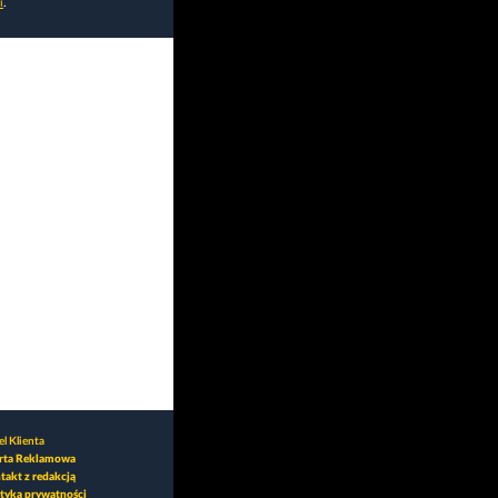
i
.
l Klienta
rta Reklamowa
takt z redakcją
ityka prywatności