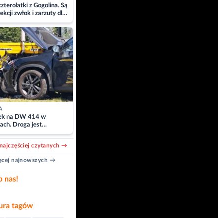
zterolatki z Gogolina. Są
ekcji zwłok i zarzuty dla
A
k na DW 414 w
ach. Droga jest
owana
najczęściej czytanych →
cej najnowszych →
b nas!
ra tagów