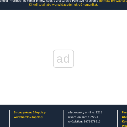
ięcej informacji na temat plików cookie znajdziecie Państwo na stronie
polityka prywatnośc
Kliknij tutaj, aby wyrazić zgodę i ukryć komunikat.
ad
Strona główna 24opole.pl
użytkownicy on-line: 3216
Pane
www.hotele.24opole.pl
rekord on-line: 129224
Ofe
wyświetleń: 1673678613
Kon
Pol