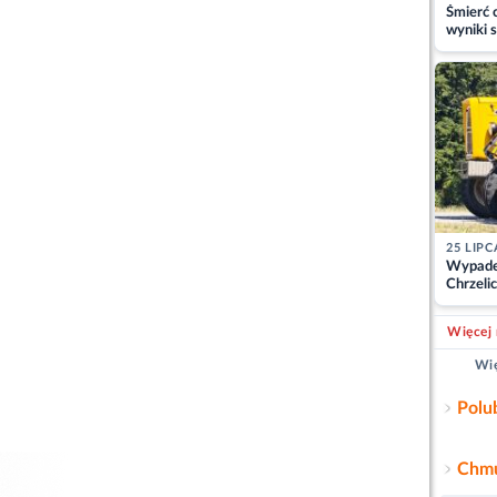
Śmierć c
wyniki s
matki
25 LIPC
Wypade
Chrzelic
zablok
Więcej 
Wię
Polu
Chmu