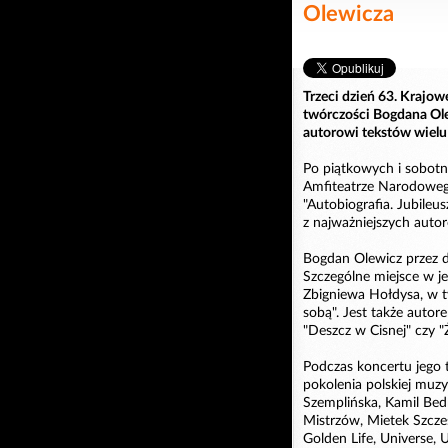
Olewicza
Trzeci dzień 63. Krajo
twórczości Bogdana Ole
autorowi tekstów wielu
Po piątkowych i sobot
Amfiteatrze Narodowego
"Autobiografia. Jubile
z najważniejszych autor
Bogdan Olewicz przez d
Szczególne miejsce w j
Zbigniewa Hołdysa, w t
sobą". Jest także autore
"Deszcz w Cisnej" czy "Ż
Podczas koncertu jego 
pokolenia polskiej muzy
Szemplińska, Kamil Bed
Mistrzów, Mietek Szcze
Golden Life, Universe, 