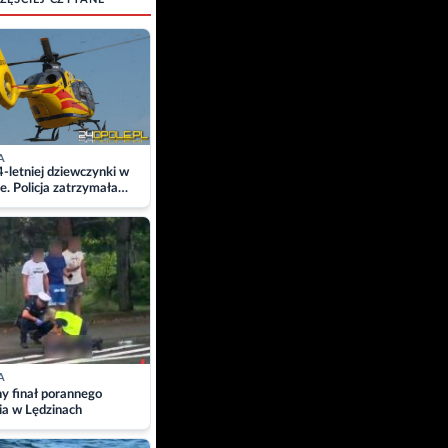
A
4-letniej dziewczynki w
e. Policja zatrzymała
A
ny finał porannego
ia w Lędzinach