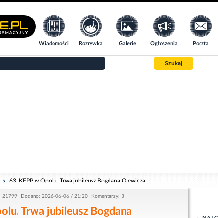
Wiadomości
Rozrywka
Galerie
Ogłoszenia
Poczta
Szukaj
i
63. KFPP w Opolu. Trwa jubileusz Bogdana Olewicza
: 21799
Dodano: 2026-06-06 / 21:20
Komentarzy: 3
olu. Trwa jubileusz Bogdana
NAJC