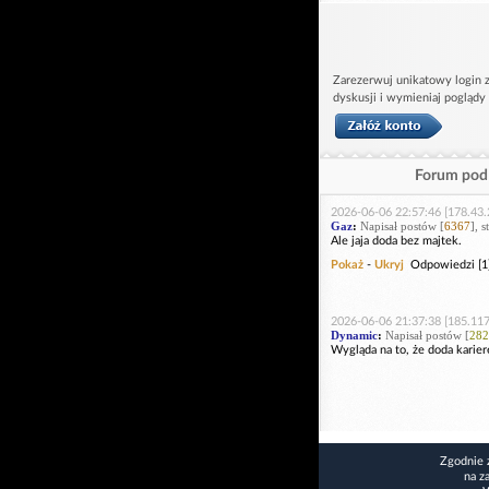
Zarezerwuj unikatowy login z
dyskusji i wymieniaj poglądy
Forum pod 
2026-06-06 22:57:46 [178.43.
Gaz
:
Napisał postów [
6367
], 
Ale jaja doda bez majtek.
Pokaż
-
Ukryj
Odpowiedzi [1
2026-06-06 21:37:38 [185.117
Dynamic
:
Napisał postów [
282
Wygląda na to, że doda karier
Zgodnie 
na z