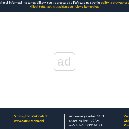
ięcej informacji na temat plików cookie znajdziecie Państwo na stronie
polityka prywatnośc
Kliknij tutaj, aby wyrazić zgodę i ukryć komunikat.
ad
Strona główna 24opole.pl
użytkownicy on-line: 3153
Pane
www.hotele.24opole.pl
rekord on-line: 129224
Ofe
wyświetleń: 1673250169
Kon