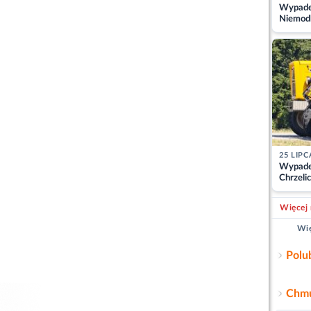
Wypadek
Niemodl
osoby w
25 LIPC
Wypade
Chrzelic
zablok
Więcej 
Wię
Polu
Chmu