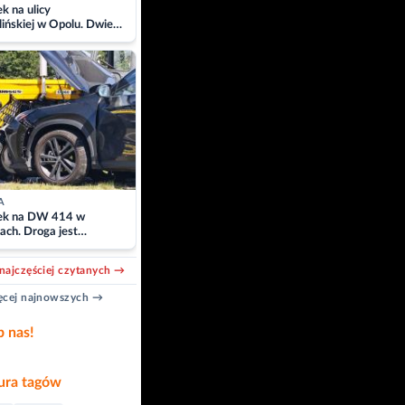
 na ulicy
ińskiej w Opolu. Dwie
 szpitalu
A
k na DW 414 w
ach. Droga jest
owana
najczęściej czytanych →
cej najnowszych →
b nas!
ra tagów