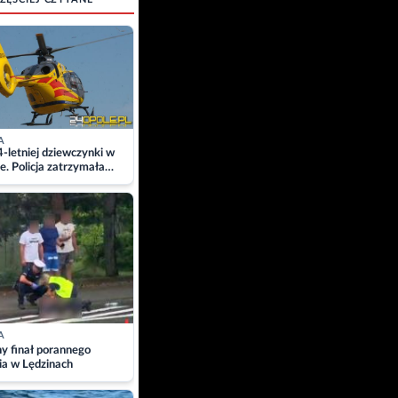
A
4-letniej dziewczynki w
e. Policja zatrzymała
A
ny finał porannego
ia w Lędzinach