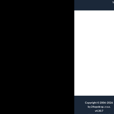
W
Copyright © 2006-2026
by 24opole sp. z o.o.
v4.30.7