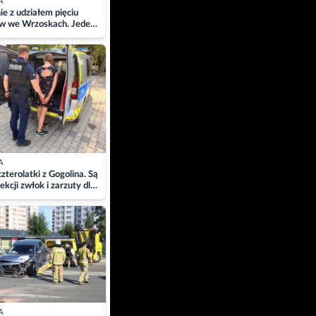
A
ie z udziałem pięciu
w we Wrzoskach. Jeden
wców zabrany w
ach
A
zterolatki z Gogolina. Są
ekcji zwłok i zarzuty dla
A