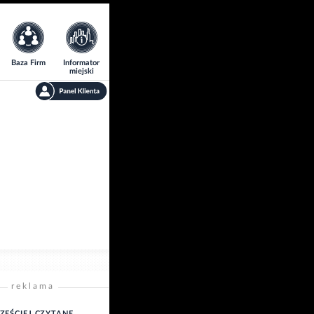
Baza Firm
Informator
miejski
reklama
ZĘŚCIEJ CZYTANE