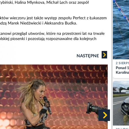
Rybiński, Halina Mlynkova, Michał Lech oraz zespół
tów wieczoru jest także występ zespołu Perfect z Łukaszem
dzą Marek Niedźwiecki i Aleksandra Budka.
anowi przegląd utworów, które na przestrzeni lat na trwałe
polskiej piosenki i pozostają rozpoznawalne dla kolejnych
NASTĘPNE
2 SIERP
Ponad 1
Karolin
przez Ba
Aktuali