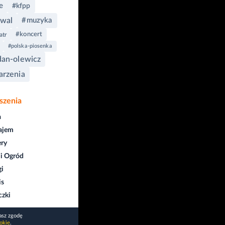
e
#kfpp
iwal
#muzyka
#koncert
atr
#polska-piosenka
an-olewicz
rzenia
szenia
a
ajem
ry
i Ogród
gi
is
czki
asz zgodę
okie
.