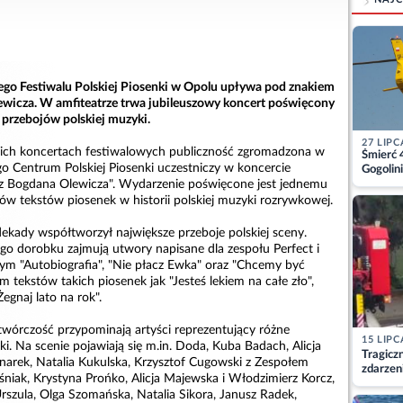
wego Festiwalu Polskiej Piosenki w Opolu upływa pod znakiem
wicza. W amfiteatrze trwa jubileuszowy koncert poświęcony
 przebojów polskiej muzyki.
27 LIPC
nich koncertach festiwalowych publiczność zgromadzona w
Śmierć 
 Centrum Polskiej Piosenki uczestniczy w koncercie
Gogolini
matkę
usz Bogdana Olewicza". Wydarzenie poświęcone jest jednemu
ów tekstów piosenek w historii polskiej muzyki rozrywkowej.
ekady współtworzył największe przeboje polskiej sceny.
ego dorobku zajmują utwory napisane dla zespołu Perfect i
ym "Autobiografia", "Nie płacz Ewka" oraz "Chcemy być
m tekstów takich piosenek jak "Jesteś lekiem na całe zło",
egnaj lato na rok".
twórczość przypominają artyści reprezentujący różne
15 LIPC
ki. Na scenie pojawiają się m.in. Doda, Kuba Badach, Alicja
Tragicz
narek, Natalia Kukulska, Krzysztof Cugowski z Zespołem
zdarzen
śniak, Krystyna Prońko, Alicja Majewska i Włodzimierz Korcz,
Urszula, Olga Szomańska, Natalia Sikora, Janusz Radek,