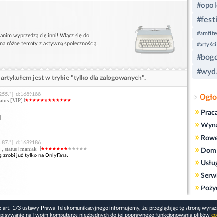
#opol
#fest
#amfite
anim wyprzedzą cię inni! Włącz się do
 na różne tematy z aktywną społecznością.
#artyści
#bogd
#wyda
artykułem jest w trybie "tylko dla zalogowanych".
255.*] id:1689188
Ogło
status [VIP]
»
Prac
]
»
Wyn
»
Rowe
.87.*] id:1689186
»
], status [maniak]
Dom 
ę zrobi już tylko na OnlyFans.
»
Usłu
»
Serw
»
Poży
z art. 173 ustawy Prawa Telekomunikacyjnego informujemy, że przeglądając tę stronę wyraż
apisywanie na Twoim komputerze niezbędnych do jej poprawnego funkcjonowania plików
co