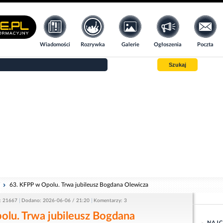
Wiadomości
Rozrywka
Galerie
Ogłoszenia
Poczta
Szukaj
i
63. KFPP w Opolu. Trwa jubileusz Bogdana Olewicza
: 21667
Dodano: 2026-06-06 / 21:20
Komentarzy: 3
olu. Trwa jubileusz Bogdana
NAJC