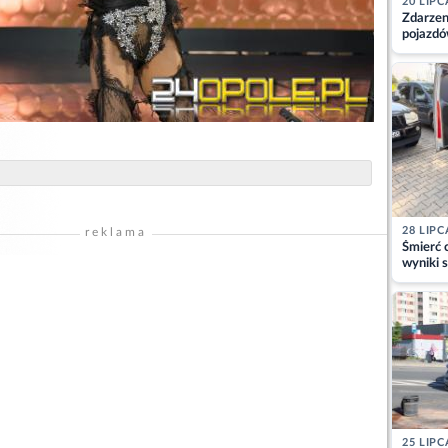
20 LIPC
Zdarzen
pojazdó
z kiero
kajdank
28 LIPC
reklama
Śmierć c
wyniki s
matki
25 LIPC