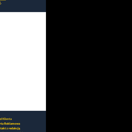
i
.
l Klienta
rta Reklamowa
takt z redakcją