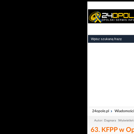
24opole.pl
Wiadomośc
Autor: Dagmara
Wyświetleń
63. KFPP w Op