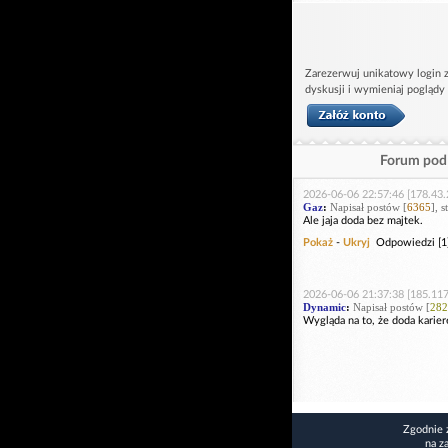
Zarezerwuj unikatowy login z
dyskusji i wymieniaj poglądy
Forum pod 
2026-06-06 22:57:46 [178.43.
Gaz
:
Napisał postów [
6365
], 
Ale jaja doda bez majtek.
Pokaż
-
Ukryj
Odpowiedzi [1
2026-06-06 21:37:38 [185.117
Dynamic
:
Napisał postów [
282
Wygląda na to, że doda karier
Zgodnie 
na z