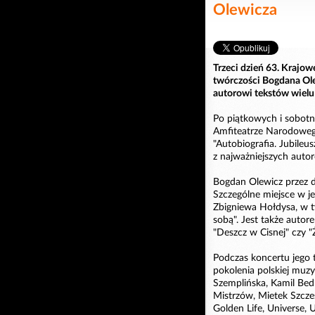
Olewicza
Trzeci dzień 63. Krajo
twórczości Bogdana Ole
autorowi tekstów wielu
Po piątkowych i sobot
Amfiteatrze Narodowego
"Autobiografia. Jubile
z najważniejszych autor
Bogdan Olewicz przez d
Szczególne miejsce w j
Zbigniewa Hołdysa, w t
sobą". Jest także autore
"Deszcz w Cisnej" czy "Ż
Podczas koncertu jego 
pokolenia polskiej muzy
Szemplińska, Kamil Bed
Mistrzów, Mietek Szcze
Golden Life, Universe, 