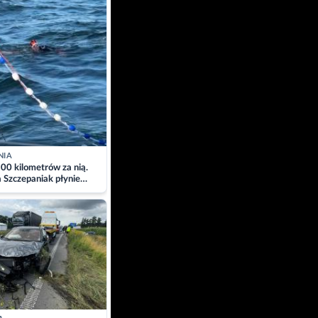
NIA
00 kilometrów za nią.
a Szczepaniak płynie
łtyk dla Piotra.
zacja