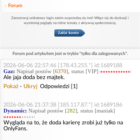
Forum
Zarezerwuj unikatowy login zanim wyprzedzą cię inni! Włącz się do dyskusji i
wymieniaj poglądy na różne tematy z aktywną społecznością.
Forum pod artykułem jest w trybie "tylko dla zalogowanych".
2026-06-06 22:57:46 [178.43.255.*] id:1689188
Gaz
:
Napisał postów [
6370
], status [VIP]
Ale jaja doda bez majtek.
Pokaż
-
Ukryj
Odpowiedzi [1]
2026-06-06 21:37:38 [185.117.87.*] id:1689186
Dynamic
:
Napisał postów [
282
], status [maniak]
Wygląda na to, że doda karierę zrobi już tylko na
OnlyFans.