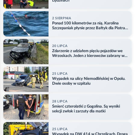
Lędzinach
2 SIERPNIA
Ponad 100 kilometrów za nią. Karolina
Szczepaniak płynie przez Bałtyk dla Piotra.
Aktualizacja
20 LIPCA
Zdarzenie z udziałem pięciu pojazdów we
Wrzoskach. Jeden z kierowców zabrany w
kajdankach
25 LIPCA
Wypadek na ulicy Niemodlińskiej w Opolu.
Dwie osoby w szpitalu
28 LIPCA
Śmierć czterolatki z Gogolina. Są wyniki
sekcji zwłok i zarzuty dla matki
25 LIPCA
Wypadek na DW 414 w Chrzelicach. Droga