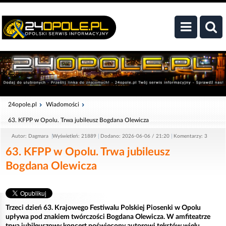
24opole.pl
Wiadomości
63. KFPP w Opolu. Trwa jubileusz Bogdana Olewicza
Autor: Dagmara
Wyświetleń: 21889
Dodano: 2026-06-06 / 21:20
Komentarzy: 3
63. KFPP w Opolu. Trwa jubileusz
Bogdana Olewicza
Trzeci dzień 63. Krajowego Festiwalu Polskiej Piosenki w Opolu
upływa pod znakiem twórczości Bogdana Olewicza. W amfiteatrze
trwa jubileuszowy koncert poświęcony autorowi tekstów wielu