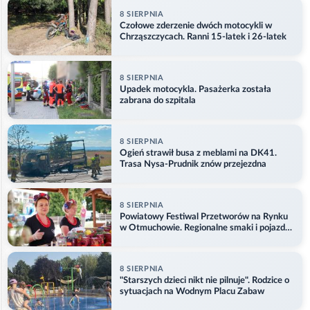
8 SIERPNIA
Czołowe zderzenie dwóch motocykli w
Chrząszczycach. Ranni 15-latek i 26-latek
8 SIERPNIA
Upadek motocykla. Pasażerka została
zabrana do szpitala
8 SIERPNIA
Ogień strawił busa z meblami na DK41.
Trasa Nysa-Prudnik znów przejezdna
8 SIERPNIA
Powiatowy Festiwal Przetworów na Rynku
w Otmuchowie. Regionalne smaki i pojazdy
służb
8 SIERPNIA
"Starszych dzieci nikt nie pilnuje". Rodzice o
sytuacjach na Wodnym Placu Zabaw