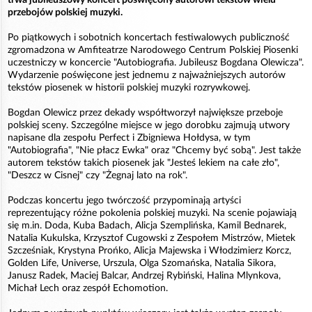
przebojów polskiej muzyki.
Po piątkowych i sobotnich koncertach festiwalowych publiczność
zgromadzona w Amfiteatrze Narodowego Centrum Polskiej Piosenki
uczestniczy w koncercie "Autobiografia. Jubileusz Bogdana Olewicza".
Wydarzenie poświęcone jest jednemu z najważniejszych autorów
tekstów piosenek w historii polskiej muzyki rozrywkowej.
Bogdan Olewicz przez dekady współtworzył największe przeboje
polskiej sceny. Szczególne miejsce w jego dorobku zajmują utwory
napisane dla zespołu Perfect i Zbigniewa Hołdysa, w tym
"Autobiografia", "Nie płacz Ewka" oraz "Chcemy być sobą". Jest także
autorem tekstów takich piosenek jak "Jesteś lekiem na całe zło",
"Deszcz w Cisnej" czy "Żegnaj lato na rok".
Podczas koncertu jego twórczość przypominają artyści
reprezentujący różne pokolenia polskiej muzyki. Na scenie pojawiają
się m.in. Doda, Kuba Badach, Alicja Szemplińska, Kamil Bednarek,
Natalia Kukulska, Krzysztof Cugowski z Zespołem Mistrzów, Mietek
Szcześniak, Krystyna Prońko, Alicja Majewska i Włodzimierz Korcz,
Golden Life, Universe, Urszula, Olga Szomańska, Natalia Sikora,
Janusz Radek, Maciej Balcar, Andrzej Rybiński, Halina Mlynkova,
Michał Lech oraz zespół Echomotion.