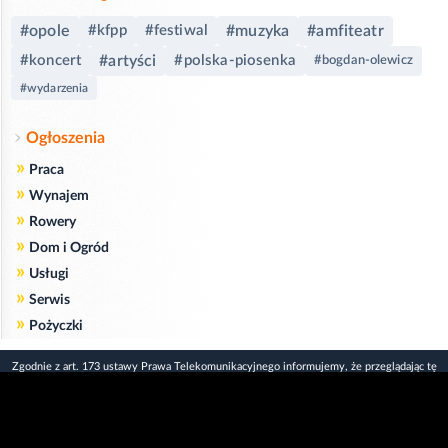
#opole
#kfpp
#festiwal
#muzyka
#amfiteatr
#koncert
#artyści
#polska-piosenka
#bogdan-olewicz
#wydarzenia
Ogłoszenia
»
Praca
»
Wynajem
»
Rowery
»
Dom i Ogród
»
Usługi
»
Serwis
»
Pożyczki
Zgodnie z art. 173 ustawy Prawa Telekomunikacyjnego informujemy, że przeglądając tę
stronę wyrażasz zgodę
na zapisywanie na Twoim komputerze niezbędnych do jej poprawnego funkcjonowania
plików
cookie
.
Więcej informacji na temat plików cookie znajdziecie Państwo na stronie
polityka
prywatności
.