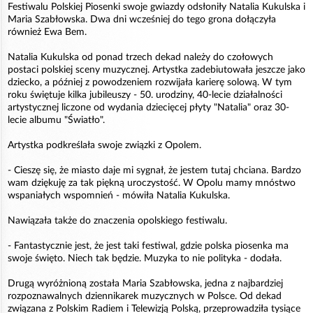
Festiwalu Polskiej Piosenki swoje gwiazdy odsłoniły Natalia Kukulska i
Maria Szabłowska. Dwa dni wcześniej do tego grona dołączyła
również Ewa Bem.
Natalia Kukulska od ponad trzech dekad należy do czołowych
postaci polskiej sceny muzycznej. Artystka zadebiutowała jeszcze jako
dziecko, a później z powodzeniem rozwijała karierę solową. W tym
roku świętuje kilka jubileuszy - 50. urodziny, 40-lecie działalności
artystycznej liczone od wydania dziecięcej płyty "Natalia" oraz 30-
lecie albumu "Światło".
Artystka podkreślała swoje związki z Opolem.
- Cieszę się, że miasto daje mi sygnał, że jestem tutaj chciana. Bardzo
wam dziękuję za tak piękną uroczystość. W Opolu mamy mnóstwo
wspaniałych wspomnień - mówiła Natalia Kukulska.
Nawiązała także do znaczenia opolskiego festiwalu.
- Fantastycznie jest, że jest taki festiwal, gdzie polska piosenka ma
swoje święto. Niech tak będzie. Muzyka to nie polityka - dodała.
Drugą wyróżnioną została Maria Szabłowska, jedna z najbardziej
rozpoznawalnych dziennikarek muzycznych w Polsce. Od dekad
związana z Polskim Radiem i Telewizją Polską, przeprowadziła tysiące