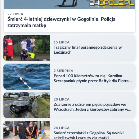
27 LIPCA
Śmierć 4-letniej dziewczynki w Gogolinie. Policja
zatrzymała matkę
15 LIPCA
Tragiczny finał porannego zdarzenia w
Lędzinach
2 SIERPNIA
Ponad 100 kilometrów za nią. Karolina
Szczepaniak płynie przez Bałtyk dla Piotra.
Aktualizacja
20 LIPCA
Zdarzenie z udziałem pięciu pojazdów we
Wrzoskach. Jeden z kierowców zabrany w
kajdankach
28 LIPCA
Śmierć czterolatki z Gogolina. Są wyniki
sekcji zwłok i zarzuty dla matki