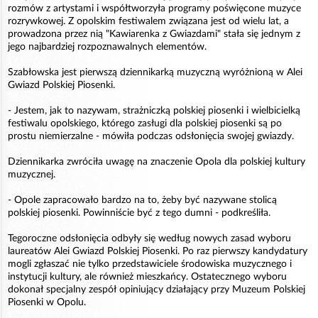
rozmów z artystami i współtworzyła programy poświęcone muzyce
rozrywkowej. Z opolskim festiwalem związana jest od wielu lat, a
prowadzona przez nią "Kawiarenka z Gwiazdami" stała się jednym z
jego najbardziej rozpoznawalnych elementów.
Szabłowska jest pierwszą dziennikarką muzyczną wyróżnioną w Alei
Gwiazd Polskiej Piosenki.
- Jestem, jak to nazywam, strażniczką polskiej piosenki i wielbicielką
festiwalu opolskiego, którego zasługi dla polskiej piosenki są po
prostu niemierzalne - mówiła podczas odsłonięcia swojej gwiazdy.
Dziennikarka zwróciła uwagę na znaczenie Opola dla polskiej kultury
muzycznej.
- Opole zapracowało bardzo na to, żeby być nazywane stolicą
polskiej piosenki. Powinniście być z tego dumni - podkreśliła.
Tegoroczne odsłonięcia odbyły się według nowych zasad wyboru
laureatów Alei Gwiazd Polskiej Piosenki. Po raz pierwszy kandydatury
mogli zgłaszać nie tylko przedstawiciele środowiska muzycznego i
instytucji kultury, ale również mieszkańcy. Ostatecznego wyboru
dokonał specjalny zespół opiniujący działający przy Muzeum Polskiej
Piosenki w Opolu.