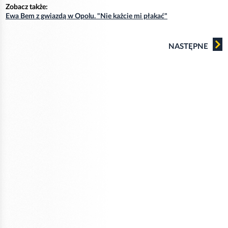
Zobacz także:
Ewa Bem z gwiazdą w Opolu. "Nie każcie mi płakać"
NASTĘPNE