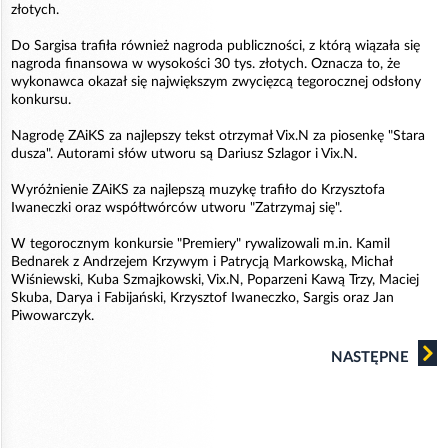
złotych.
Do Sargisa trafiła również nagroda publiczności, z którą wiązała się
nagroda finansowa w wysokości 30 tys. złotych. Oznacza to, że
wykonawca okazał się największym zwycięzcą tegorocznej odsłony
konkursu.
Nagrodę ZAiKS za najlepszy tekst otrzymał Vix.N za piosenkę "Stara
dusza". Autorami słów utworu są Dariusz Szlagor i Vix.N.
Wyróżnienie ZAiKS za najlepszą muzykę trafiło do Krzysztofa
Iwaneczki oraz współtwórców utworu "Zatrzymaj się".
W tegorocznym konkursie "Premiery" rywalizowali m.in. Kamil
Bednarek z Andrzejem Krzywym i Patrycją Markowską, Michał
Wiśniewski, Kuba Szmajkowski, Vix.N, Poparzeni Kawą Trzy, Maciej
Skuba, Darya i Fabijański, Krzysztof Iwaneczko, Sargis oraz Jan
Piwowarczyk.
NASTĘPNE