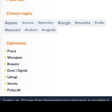
Chmura tagów
#opole
#sargis
#muzyka
#premiery
#zaiks
#festiwal
#koncert
#kultura
#nagrody
Ogłoszenia
»
Praca
»
Wynajem
»
Rowery
»
Dom i Ogród
»
Usługi
»
Serwis
»
Pożyczki
Zgodnie z art. 173 ustawy Prawa Telekomunikacyjnego informujemy, że przeglądając tę
stronę wyrażasz zgodę
na zapisywanie na Twoim komputerze niezbędnych do jej poprawnego funkcjonowania
plików
cookie
.