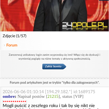
Zdjęcie (1/57)
Forum
Zarezerwuj unikatowy login zanim wyprzedzą cię inni! Włącz się do dyskusji i
wymieniaj poglądy na różne tematy z aktywną społecznością.
Forum pod artykułem jest w trybie "tylko dla zalogowanych".
2026-06-06 01:10:14 [194.29.182.*] id:1689175
ombre
:
Napisał postów [
21215
], status [VIP]
Mogli puścić z zeszłego roku i tak by się nikt nie