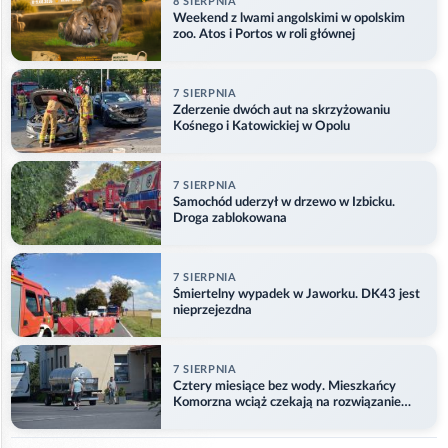
8 SIERPNIA
Weekend z lwami angolskimi w opolskim
zoo. Atos i Portos w roli głównej
7 SIERPNIA
Zderzenie dwóch aut na skrzyżowaniu
Kośnego i Katowickiej w Opolu
7 SIERPNIA
Samochód uderzył w drzewo w Izbicku.
Droga zablokowana
7 SIERPNIA
Śmiertelny wypadek w Jaworku. DK43 jest
nieprzejezdna
7 SIERPNIA
Cztery miesiące bez wody. Mieszkańcy
Komorzna wciąż czekają na rozwiązanie
problemu