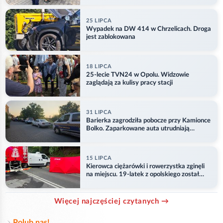
25 LIPCA
Wypadek na DW 414 w Chrzelicach. Droga
jest zablokowana
18 LIPCA
25-lecie TVN24 w Opolu. Widzowie
zaglądają za kulisy pracy stacji
31 LIPCA
Barierka zagrodziła pobocze przy Kamionce
Bolko. Zaparkowane auta utrudniają
przejazd
15 LIPCA
Kierowca ciężarówki i rowerzystka zginęli
na miejscu. 19-latek z opolskiego został
ranny
Więcej najczęściej czytanych →
Polub nas!