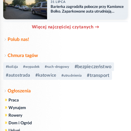
31 LIPCA
Barierka zagrodziła pobocze przy Kamionce
Bolko. Zaparkowane auta utrudniają
przejazd
Więcej najczęściej czytanych →
Polub nas!
Chmura tagów
#bezpieczeństwo
#kolizja
#wypadek
#ruch-drogowy
#autostrada
#katowice
#transport
#utrudnienia
Ogłoszenia
»
Praca
»
Wynajem
»
Rowery
»
Dom i Ogród
»
Usługi