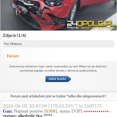
Zdjęcie (1/6)
Fot. Mateusz
Forum
Zarezerwuj unikatowy login zanim wyprzedzą cię inni! Włącz się do dyskusji i
wymieniaj poglądy na różne tematy z aktywną społecznością.
Forum pod artykułem jest w trybie "tylko dla zalogowanych".
2026-06-05 20:47:04 [178.43.245.*] id:1689171
Gaz
:
Napisał postów [
6368
], status [VIP]
znowu alkoholiczka ????