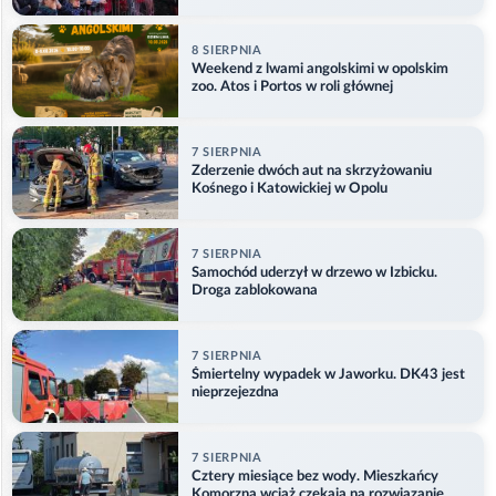
8 SIERPNIA
Weekend z lwami angolskimi w opolskim
zoo. Atos i Portos w roli głównej
7 SIERPNIA
Zderzenie dwóch aut na skrzyżowaniu
Kośnego i Katowickiej w Opolu
7 SIERPNIA
Samochód uderzył w drzewo w Izbicku.
Droga zablokowana
7 SIERPNIA
Śmiertelny wypadek w Jaworku. DK43 jest
nieprzejezdna
7 SIERPNIA
Cztery miesiące bez wody. Mieszkańcy
Komorzna wciąż czekają na rozwiązanie