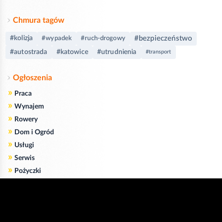
Chmura tagów
#bezpieczeństwo
#kolizja
#wypadek
#ruch-drogowy
#autostrada
#katowice
#utrudnienia
#transport
Ogłoszenia
»
Praca
»
Wynajem
»
Rowery
»
Dom i Ogród
»
Usługi
»
Serwis
»
Pożyczki
Zgodnie z art. 173 ustawy Prawa Telekomunikacyjnego informujemy, że przeglądając tę
stronę wyrażasz zgodę
na zapisywanie na Twoim komputerze niezbędnych do jej poprawnego funkcjonowania
plików
cookie
.
Więcej informacji na temat plików cookie znajdziecie Państwo na stronie
polityka