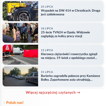
25 LIPCA
Wypadek na DW 414 w Chrzelicach. Droga
jest zablokowana
18 LIPCA
25-lecie TVN24 w Opolu. Widzowie
zaglądają za kulisy pracy stacji
15 LIPCA
Kierowca ciężarówki i rowerzystka zginęli
na miejscu. 19-latek z opolskiego został
ranny
31 LIPCA
Barierka zagrodziła pobocze przy Kamionce
Bolko. Zaparkowane auta utrudniają
przejazd
Więcej najczęściej czytanych →
Polub nas!