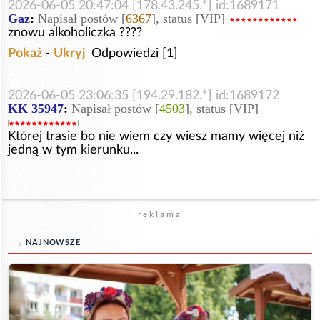
2026-06-05 20:47:04 [178.43.245.*] id:1689171
Gaz
:
Napisał postów [
6367
], status [VIP]
znowu alkoholiczka ????
Pokaż
-
Ukryj
Odpowiedzi [1]
2026-06-05 23:06:35 [194.29.182.*] id:1689172
KK 35947
:
Napisał postów [
4503
], status [VIP]
Której trasie bo nie wiem czy wiesz mamy więcej niż
jedną w tym kierunku...
reklama
NAJNOWSZE