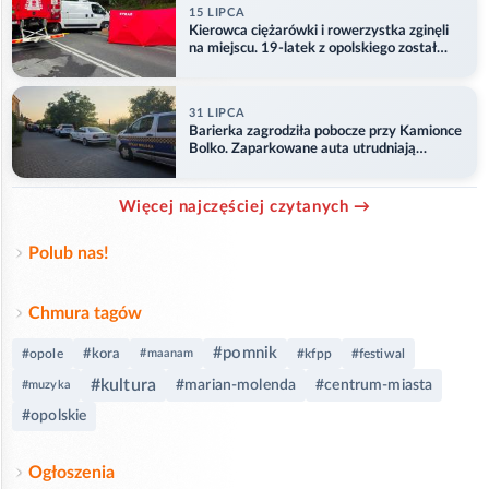
15 LIPCA
Kierowca ciężarówki i rowerzystka zginęli
na miejscu. 19-latek z opolskiego został
ranny
31 LIPCA
Barierka zagrodziła pobocze przy Kamionce
Bolko. Zaparkowane auta utrudniają
przejazd
Więcej najczęściej czytanych →
Polub nas!
Chmura tagów
#pomnik
#kora
#opole
#maanam
#kfpp
#festiwal
#kultura
#marian-molenda
#centrum-miasta
#muzyka
#opolskie
Ogłoszenia