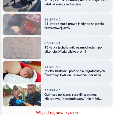
Rozbój z rozbitą butelką na ul. 1 Maja. 27-
latek stanie przed sądem
6 SIERPNIA
21-latek stracił prawo jazdy po nagraniu
brawurowej jazdy
6 SIERPNIA
16-latka jechała mikrosamochodem po
alkoholu. Miała blisko promil
6 SIERPNIA
Mleko, bliskość i pomoc dla najmłodszych.
Światowy Tydzień Karmienia Piersią w
Opolu
5 SIERPNIA
Ozimscy policjanci ruszyli na pomoc.
Nietypowy "poszkodowany" nie mógł
odlecieć
Więcej najnowszych →