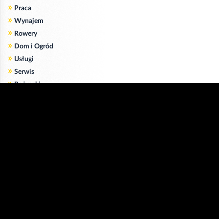
»
Praca
»
Wynajem
»
Rowery
»
Dom i Ogród
»
Usługi
»
Serwis
»
Pożyczki
Zgodnie z art. 173 ustawy Prawa Telekomunikacyjnego informujemy, że przeglądając tę
stronę wyrażasz zgodę
na zapisywanie na Twoim komputerze niezbędnych do jej poprawnego funkcjonowania
plików
cookie
.
Więcej informacji na temat plików cookie znajdziecie Państwo na stronie
polityka
prywatności
.
Kliknij tutaj, aby wyrazić zgodę i ukryć komunikat.
Copyright © 2006-2026
Strona główna 24opole.pl
by 24opole sp. z o.o.
www.hotele.24opole.pl
v4.30.7
2026-08-06 01:15
użytkownicy on-line: 3534
Panel Klienta
rekord on-line: 129224
Oferta Reklamowa