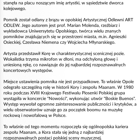
stanęła na placu noszącym imię artystki, w sąsiedztwie dworca
kolejowego.
Pomnik został odlany z brązu w opolskiej Artystycznej Odlewni ART
ODLEW. Jego autorem jest prof. Marian Molenda, rzeźbiarz i
wykładowca Uniwersytetu Opolskiego, twórca wielu znanych
pomników znajdujących się w przestrzeni miasta, m.in. Agnieszki
Osieckiej, Czesława Niemena czy Wojciecha Młynarskiego.
Artysta przedstawił Korę w charakterystycznej scenicznej pozie.
Wokalistka trzyma mikrofon w dłoni, ma odchyloną głowę i
uniesioną rękę, co nawiązuje do jej najbardziej rozpoznawalnych
koncertowych występów.
Miejsce ustawienia pomnika nie jest przypadkowe. To właśnie Opole
odegrało szczególną rolę w historii Kory i zespołu Maanam. W 1980
roku podczas XVIII Krajowego Festiwalu Piosenki Polskiej grupa
wystąpiła w koncercie "Nowości", wykonując utwór "Boskie Buenos".
Występ wywołał ogromne zainteresowanie publiczności i krytyków, a
wielu obserwatorów uznaje go za początek boomu na muzykę
rockową i nowofalową w Polsce.
To właśnie od tego momentu rozpoczęła się ogólnopolska kariera
zespołu Maanam, a Kora stała się jedną z najbardziej
rozpoznawalnych postaci polskiej sceny muzycznej.