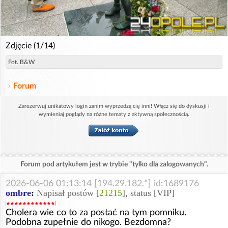
Zdjęcie (1/14)
Fot. B&W
Forum
Zarezerwuj unikatowy login zanim wyprzedzą cię inni! Włącz się do dyskusji i
wymieniaj poglądy na różne tematy z aktywną społecznością.
Forum pod artykułem jest w trybie "tylko dla zalogowanych".
2026-06-06 01:13:14 [194.29.182.*] id:1689176
ombre
:
Napisał postów [
21215
], status [VIP]
Cholera wie co to za postać na tym pomniku.
Podobna zupełnie do nikogo. Bezdomna?