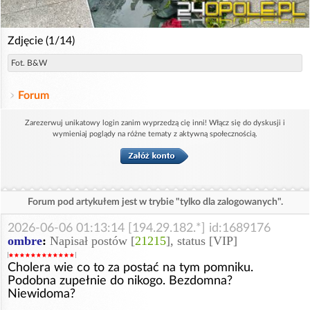
Zdjęcie (1/14)
Fot. B&W
Forum
Zarezerwuj unikatowy login zanim wyprzedzą cię inni! Włącz się do dyskusji i
wymieniaj poglądy na różne tematy z aktywną społecznością.
Forum pod artykułem jest w trybie "tylko dla zalogowanych".
2026-06-06 01:13:14 [194.29.182.*] id:1689176
ombre
:
Napisał postów [
21215
], status [VIP]
Cholera wie co to za postać na tym pomniku.
Podobna zupełnie do nikogo. Bezdomna?
Niewidoma?