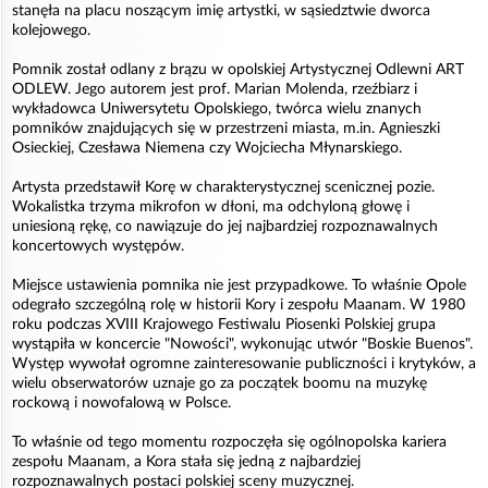
stanęła na placu noszącym imię artystki, w sąsiedztwie dworca
kolejowego.
Pomnik został odlany z brązu w opolskiej Artystycznej Odlewni ART
ODLEW. Jego autorem jest prof. Marian Molenda, rzeźbiarz i
wykładowca Uniwersytetu Opolskiego, twórca wielu znanych
pomników znajdujących się w przestrzeni miasta, m.in. Agnieszki
Osieckiej, Czesława Niemena czy Wojciecha Młynarskiego.
Artysta przedstawił Korę w charakterystycznej scenicznej pozie.
Wokalistka trzyma mikrofon w dłoni, ma odchyloną głowę i
uniesioną rękę, co nawiązuje do jej najbardziej rozpoznawalnych
koncertowych występów.
Miejsce ustawienia pomnika nie jest przypadkowe. To właśnie Opole
odegrało szczególną rolę w historii Kory i zespołu Maanam. W 1980
roku podczas XVIII Krajowego Festiwalu Piosenki Polskiej grupa
wystąpiła w koncercie "Nowości", wykonując utwór "Boskie Buenos".
Występ wywołał ogromne zainteresowanie publiczności i krytyków, a
wielu obserwatorów uznaje go za początek boomu na muzykę
rockową i nowofalową w Polsce.
To właśnie od tego momentu rozpoczęła się ogólnopolska kariera
zespołu Maanam, a Kora stała się jedną z najbardziej
rozpoznawalnych postaci polskiej sceny muzycznej.