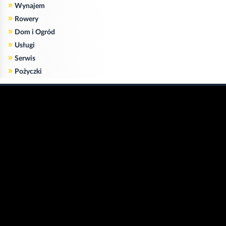
»
Wynajem
»
Rowery
»
Dom i Ogród
»
Usługi
»
Serwis
»
Pożyczki
Zgodnie z art. 173 ustawy Prawa Telekomunikacyjnego informujemy, że przeglądając tę
stronę wyrażasz zgodę
na zapisywanie na Twoim komputerze niezbędnych do jej poprawnego funkcjonowania
plików
cookie
.
Więcej informacji na temat plików cookie znajdziecie Państwo na stronie
polityka
prywatności
.
Kliknij tutaj, aby wyrazić zgodę i ukryć komunikat.
Copyright © 2006-2026
Strona główna 24opole.pl
by 24opole sp. z o.o.
www.hotele.24opole.pl
v4.30.7
2026-08-06 01:15
użytkownicy on-line: 3504
Panel Klienta
rekord on-line: 129224
Oferta Reklamowa
wyświetleń: 1673016380
Kontakt z redakcją
Polityka prywatności