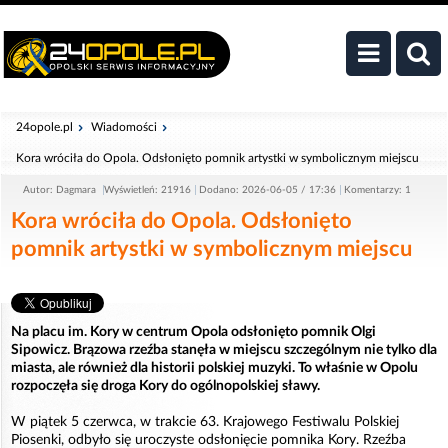
24opole.pl
Wiadomości
Kora wróciła do Opola. Odsłonięto pomnik artystki w symbolicznym miejscu
Autor: Dagmara
Wyświetleń: 21916
Dodano: 2026-06-05 / 17:36
Komentarzy: 1
Kora wróciła do Opola. Odsłonięto
pomnik artystki w symbolicznym miejscu
Na placu im. Kory w centrum Opola odsłonięto pomnik Olgi
Sipowicz. Brązowa rzeźba stanęła w miejscu szczególnym nie tylko dla
miasta, ale również dla historii polskiej muzyki. To właśnie w Opolu
rozpoczęła się droga Kory do ogólnopolskiej sławy.
W piątek 5 czerwca, w trakcie 63. Krajowego Festiwalu Polskiej
Piosenki, odbyło się uroczyste odsłonięcie pomnika Kory. Rzeźba