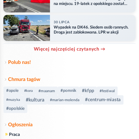
na miejscu. 19-latek z opolskiego został
ranny
30 LIPCA
Wypadek na DK46. Siedem osób rannych.
Droga jest zablokowana. LPR w akcji
Więcej najczęściej czytanych →
Polub nas!
Chmura tagów
#kfpp
#opole
#pomnik
#kora
#maanam
#festiwal
#kultura
#centrum-miasta
#muzyka
#marian-molenda
#opolskie
Ogłoszenia
»
Praca