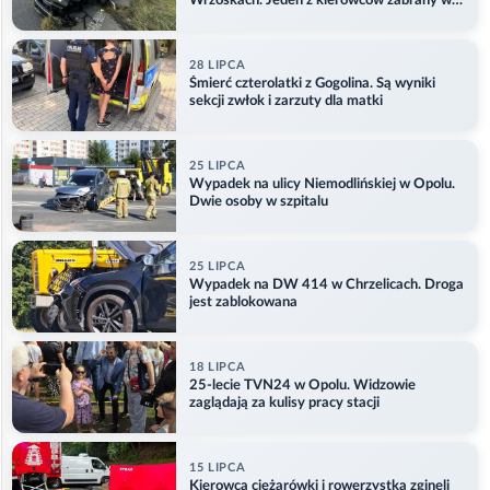
Wrzoskach. Jeden z kierowców zabrany w
kajdankach
28 LIPCA
Śmierć czterolatki z Gogolina. Są wyniki
sekcji zwłok i zarzuty dla matki
25 LIPCA
Wypadek na ulicy Niemodlińskiej w Opolu.
Dwie osoby w szpitalu
25 LIPCA
Wypadek na DW 414 w Chrzelicach. Droga
jest zablokowana
18 LIPCA
25-lecie TVN24 w Opolu. Widzowie
zaglądają za kulisy pracy stacji
15 LIPCA
Kierowca ciężarówki i rowerzystka zginęli