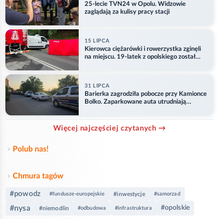
25-lecie TVN24 w Opolu. Widzowie
zaglądają za kulisy pracy stacji
15 LIPCA
Kierowca ciężarówki i rowerzystka zginęli
na miejscu. 19-latek z opolskiego został
ranny
31 LIPCA
Barierka zagrodziła pobocze przy Kamionce
Bolko. Zaparkowane auta utrudniają
przejazd
Więcej najczęściej czytanych →
Polub nas!
Chmura tagów
#powodz
#fundusze-europejskie
#inwestycje
#samorzad
#nysa
#opolskie
#niemodlin
#odbudowa
#infrastruktura