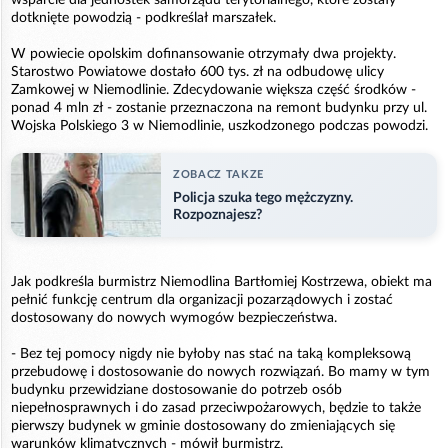
dotknięte powodzią - podkreślał marszałek.
W powiecie opolskim dofinansowanie otrzymały dwa projekty.
Starostwo Powiatowe dostało 600 tys. zł na odbudowę ulicy
Zamkowej w Niemodlinie. Zdecydowanie większa część środków -
ponad 4 mln zł - zostanie przeznaczona na remont budynku przy ul.
Wojska Polskiego 3 w Niemodlinie, uszkodzonego podczas powodzi.
ZOBACZ TAKZE
Policja szuka tego mężczyzny.
Rozpoznajesz?
Jak podkreśla burmistrz Niemodlina Bartłomiej Kostrzewa, obiekt ma
pełnić funkcję centrum dla organizacji pozarządowych i zostać
dostosowany do nowych wymogów bezpieczeństwa.
- Bez tej pomocy nigdy nie byłoby nas stać na taką kompleksową
przebudowę i dostosowanie do nowych rozwiązań. Bo mamy w tym
budynku przewidziane dostosowanie do potrzeb osób
niepełnosprawnych i do zasad przeciwpożarowych, będzie to także
pierwszy budynek w gminie dostosowany do zmieniających się
warunków klimatycznych - mówił burmistrz.