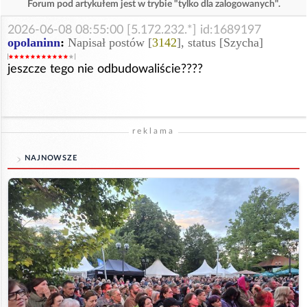
Forum pod artykułem jest w trybie "tylko dla zalogowanych".
2026-06-08 08:55:00 [5.172.232.*] id:1689197
opolaninn
:
Napisał postów [
3142
], status [Szycha]
jeszcze tego nie odbudowaliście????
reklama
NAJNOWSZE