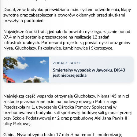
Dodał, że w budynku przewidziano m.in. system odwodnienia, klapy
zwrotne oraz zabezpieczenia otworów okiennych przed skutkami
przyszłych podtopień.
Największe środki trafią jednak do powiatu nyskiego. Łącznie ponad
87,4 mln zł zostanie przeznaczone na realizację 12 zadań
infrastrukturalnych. Partnerami projektu są powiat nyski oraz gminy
Nysa, Głuchołazy, Pakosławice, Łambinowice i Skoroszyce.
ZOBACZ TAKZE
Śmiertelny wypadek w Jaworku. DK43
jest nieprzejezdna
Największą część wsparcia otrzymają Głuchołazy. Niemal 45 mln zł
zostanie przeznaczone m.in. na budowę nowego Publicznego
Przedszkola nr 1, utworzenie Ośrodka Pomocy Społecznej w
przebudowanym budynku sali sportowej, budowę sali gimnastycznej
przy Szkole Podstawowej nr 2 oraz przebudowę Alei Jana Pawła II i
ulicy Parkowej.
Gmina Nysa otrzyma blisko 17 mln zł na remont i modernizację