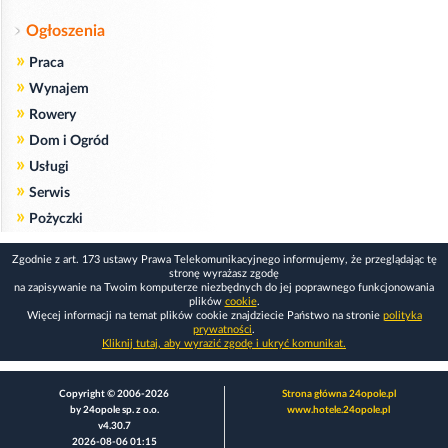
Ogłoszenia
»
Praca
»
Wynajem
»
Rowery
»
Dom i Ogród
»
Usługi
»
Serwis
»
Pożyczki
Zgodnie z art. 173 ustawy Prawa Telekomunikacyjnego informujemy, że przeglądając tę
stronę wyrażasz zgodę
na zapisywanie na Twoim komputerze niezbędnych do jej poprawnego funkcjonowania
plików
cookie
.
Więcej informacji na temat plików cookie znajdziecie Państwo na stronie
polityka
prywatności
.
Kliknij tutaj, aby wyrazić zgodę i ukryć komunikat.
Copyright © 2006-2026
Strona główna 24opole.pl
by 24opole sp. z o.o.
www.hotele.24opole.pl
v4.30.7
2026-08-06 01:15