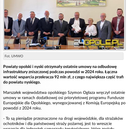
Fot. UMWO
Powiaty opolski i nyski otrzymały ostatnie umowy na odbudowę
infrastruktury zniszczonej podczas powodzi w 2024 roku. Łączna
wartość wsparcia przekracza 92 mln zł, z czego największa część trafi
do powiatu nyskiego.
Marszałek województwa opolskiego Szymon Ogłaza wręczył ostatnie
umowy w ramach dodatkowej osi priorytetowej programu Fundusze
Europejskie dla Opolskiego, wynegocjowanej z Komisją Europejską po
powodzi z 2024 roku.
- To są pieniądze przeznaczone na drogi wojewódzkie, dla strażaków
ochotników i dla państwowej straży pożarnej, jest to wreszcie
wsparcie dla jednostek samorządu terytorialnego, które zostały