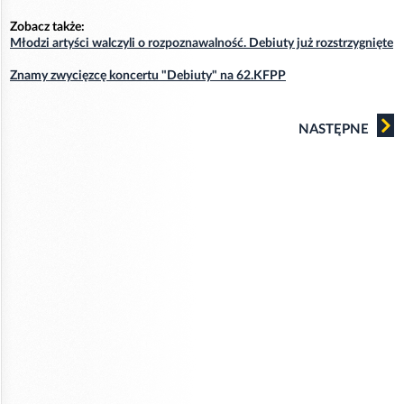
Zobacz także:
Młodzi artyści walczyli o rozpoznawalność. Debiuty już rozstrzygnięte
Znamy zwycięzcę koncertu "Debiuty" na 62.KFPP
NASTĘPNE