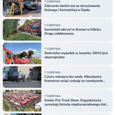
7 SIERPNIA
Zderzenie dwóch aut na skrzyżowaniu
Kośnego i Katowickiej w Opolu
7 SIERPNIA
Samochód uderzył w drzewo w Izbicku.
Droga zablokowana
7 SIERPNIA
Śmiertelny wypadek w Jaworku. DK43 jest
nieprzejezdna
7 SIERPNIA
Cztery miesiące bez wody. Mieszkańcy
Komorzna wciąż czekają na rozwiązanie
problemu
7 SIERPNIA
Koniec Fire Truck Show. Organizatorzy
zamykają historię międzynarodowego zlotu
w Główczycach