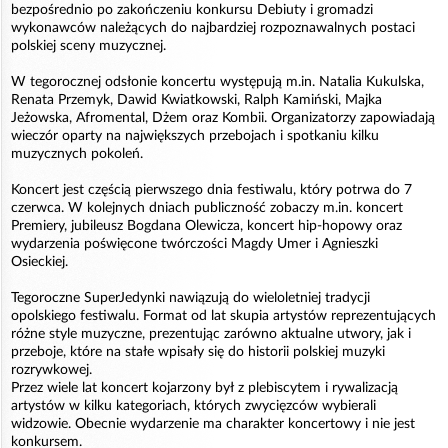
bezpośrednio po zakończeniu konkursu Debiuty i gromadzi
wykonawców należących do najbardziej rozpoznawalnych postaci
polskiej sceny muzycznej.
W tegorocznej odsłonie koncertu występują m.in. Natalia Kukulska,
Renata Przemyk, Dawid Kwiatkowski, Ralph Kamiński, Majka
Jeżowska, Afromental, Dżem oraz Kombii. Organizatorzy zapowiadają
wieczór oparty na największych przebojach i spotkaniu kilku
muzycznych pokoleń.
Koncert jest częścią pierwszego dnia festiwalu, który potrwa do 7
czerwca. W kolejnych dniach publiczność zobaczy m.in. koncert
Premiery, jubileusz Bogdana Olewicza, koncert hip-hopowy oraz
wydarzenia poświęcone twórczości Magdy Umer i Agnieszki
Osieckiej.
Tegoroczne SuperJedynki nawiązują do wieloletniej tradycji
opolskiego festiwalu. Format od lat skupia artystów reprezentujących
różne style muzyczne, prezentując zarówno aktualne utwory, jak i
przeboje, które na stałe wpisały się do historii polskiej muzyki
rozrywkowej.
Przez wiele lat koncert kojarzony był z plebiscytem i rywalizacją
artystów w kilku kategoriach, których zwycięzców wybierali
widzowie. Obecnie wydarzenie ma charakter koncertowy i nie jest
konkursem.