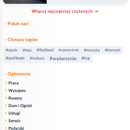
przejazd
Więcej najczęściej czytanych →
Polub nas!
Chmura tagów
#festiwal
#opole
#muzyka
#koncert
#kfpp
#superjedynki
#wydarzenia
#amfiteatr
#tvp
#kultura
Ogłoszenia
»
Praca
»
Wynajem
»
Rowery
»
Dom i Ogród
»
Usługi
»
Serwis
»
Pożyczki