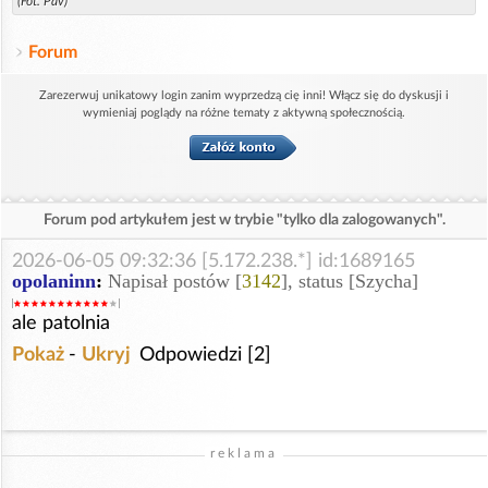
(Fot. Pav)
Forum
Zarezerwuj unikatowy login zanim wyprzedzą cię inni! Włącz się do dyskusji i
wymieniaj poglądy na różne tematy z aktywną społecznością.
Forum pod artykułem jest w trybie "tylko dla zalogowanych".
2026-06-05 09:32:36 [5.172.238.*] id:1689165
opolaninn
:
Napisał postów [
3142
], status [Szycha]
ale patolnia
Pokaż
-
Ukryj
Odpowiedzi [2]
reklama