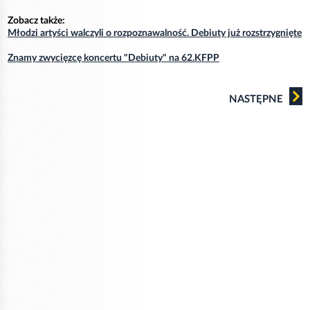
Zobacz także:
Młodzi artyści walczyli o rozpoznawalność. Debiuty już rozstrzygnięte
Znamy zwycięzcę koncertu "Debiuty" na 62.KFPP
NASTĘPNE