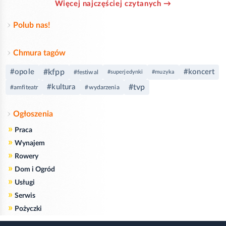
Więcej najczęściej czytanych →
Polub nas!
Chmura tagów
#opole
#kfpp
#koncert
#festiwal
#superjedynki
#muzyka
#kultura
#tvp
#amfiteatr
#wydarzenia
Ogłoszenia
»
Praca
»
Wynajem
»
Rowery
»
Dom i Ogród
»
Usługi
»
Serwis
»
Pożyczki