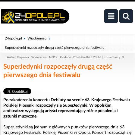
24opole.pl
Wiadomości
SuperJedynki rozpoczęły drugą część pierwszego dnia festiwalu
Autor: Dagmara
Wyświetleń: 16312
Dodano: 2026-06-04 / 23:46
Komentarzy: 3
SuperJedynki rozpoczęły drugą część
pierwszego dnia festiwalu
Po zakończeniu koncertu Debiuty na scenie 63. Krajowego Festiwalu
Polskiej Piosenki rozpoczęły się SuperJedynki. W opolskim
amfiteatrze występują artyści reprezentujący różne pokolenia i
gatunki muzyczne.
SuperJedynki są jednym z głównych punktów pierwszego dnia 63.
Krajowego Festiwalu Polskiej Piosenki w Opolu. Koncert rozpoczął się