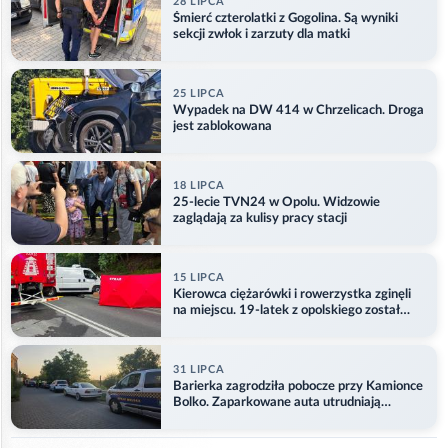
28 LIPCA
Śmierć czterolatki z Gogolina. Są wyniki
sekcji zwłok i zarzuty dla matki
25 LIPCA
Wypadek na DW 414 w Chrzelicach. Droga
jest zablokowana
18 LIPCA
25-lecie TVN24 w Opolu. Widzowie
zaglądają za kulisy pracy stacji
15 LIPCA
Kierowca ciężarówki i rowerzystka zginęli
na miejscu. 19-latek z opolskiego został
ranny
31 LIPCA
Barierka zagrodziła pobocze przy Kamionce
Bolko. Zaparkowane auta utrudniają
przejazd