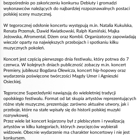
bezpośrednio po zakończeniu konkursu Debiuty i gromadzi
wykonawców należących do najbardziej rozpoznawalnych postaci
polskiej sceny muzycznej.
W tegorocznej odsłonie koncertu występują m.in. Natalia Kukulska,
Renata Przemyk, Dawid Kwiatkowski, Ralph Kamiński, Majka
Jeżowska, Afromental, Dżem oraz Kombii. Organizatorzy zapowiadają
wieczór oparty na największych przebojach i spotkaniu kilku
muzycznych pokoleń.
Koncert jest częścią pierwszego dnia festiwalu, który potrwa do 7
czerwca. W kolejnych dniach publiczność zobaczy m.in. koncert
Premiery, jubileusz Bogdana Olewicza, koncert hip-hopowy oraz
wydarzenia poświęcone twórczości Magdy Umer i Agnieszki
Osieckiej.
Tegoroczne SuperJedynki nawiązują do wieloletniej tradycji
opolskiego festiwalu. Format od lat skupia artystów reprezentujących
różne style muzyczne, prezentując zarówno aktualne utwory, jak i
przeboje, które na stałe wpisały się do historii polskiej muzyki
rozrywkowej.
Przez wiele lat koncert kojarzony był z plebiscytem i rywalizacją
artystów w kilku kategoriach, których zwycięzców wybierali
widzowie. Obecnie wydarzenie ma charakter koncertowy i nie jest
konkursem.