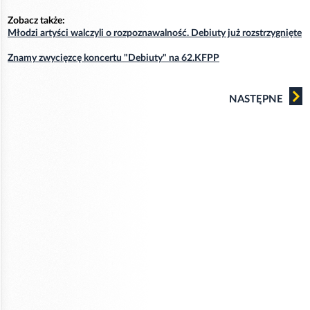
Zobacz także:
Młodzi artyści walczyli o rozpoznawalność. Debiuty już rozstrzygnięte
Znamy zwycięzcę koncertu "Debiuty" na 62.KFPP
NASTĘPNE