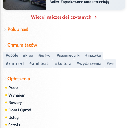
Bolko. Zaparkowane auta utrudniają
przejazd
Więcej najczęściej czytanych →
Polub nas!
Chmura tagów
#opole
#kfpp
#superjedynki
#muzyka
#festiwal
#koncert
#amfiteatr
#kultura
#wydarzenia
#tvp
Ogłoszenia
»
Praca
»
Wynajem
»
Rowery
»
Dom i Ogród
»
Usługi
»
Serwis