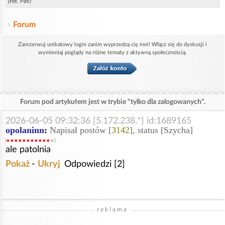
(Fot. Pav)
Forum
Zarezerwuj unikatowy login zanim wyprzedzą cię inni! Włącz się do dyskusji i
wymieniaj poglądy na różne tematy z aktywną społecznością.
Forum pod artykułem jest w trybie "tylko dla zalogowanych".
2026-06-05 09:32:36 [5.172.238.*] id:1689165
opolaninn
:
Napisał postów [
3142
], status [Szycha]
ale patolnia
Pokaż
-
Ukryj
Odpowiedzi [2]
reklama