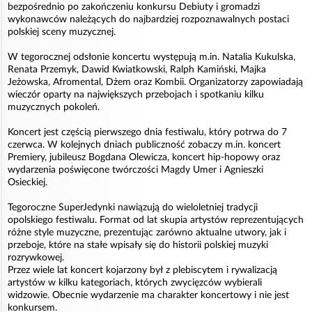
bezpośrednio po zakończeniu konkursu Debiuty i gromadzi
wykonawców należących do najbardziej rozpoznawalnych postaci
polskiej sceny muzycznej.
W tegorocznej odsłonie koncertu występują m.in. Natalia Kukulska,
Renata Przemyk, Dawid Kwiatkowski, Ralph Kamiński, Majka
Jeżowska, Afromental, Dżem oraz Kombii. Organizatorzy zapowiadają
wieczór oparty na największych przebojach i spotkaniu kilku
muzycznych pokoleń.
Koncert jest częścią pierwszego dnia festiwalu, który potrwa do 7
czerwca. W kolejnych dniach publiczność zobaczy m.in. koncert
Premiery, jubileusz Bogdana Olewicza, koncert hip-hopowy oraz
wydarzenia poświęcone twórczości Magdy Umer i Agnieszki
Osieckiej.
Tegoroczne SuperJedynki nawiązują do wieloletniej tradycji
opolskiego festiwalu. Format od lat skupia artystów reprezentujących
różne style muzyczne, prezentując zarówno aktualne utwory, jak i
przeboje, które na stałe wpisały się do historii polskiej muzyki
rozrywkowej.
Przez wiele lat koncert kojarzony był z plebiscytem i rywalizacją
artystów w kilku kategoriach, których zwycięzców wybierali
widzowie. Obecnie wydarzenie ma charakter koncertowy i nie jest
konkursem.