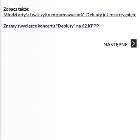
Zobacz także:
Młodzi artyści walczyli o rozpoznawalność. Debiuty już rozstrzygnięte
Znamy zwycięzcę koncertu "Debiuty" na 62.KFPP
NASTĘPNE