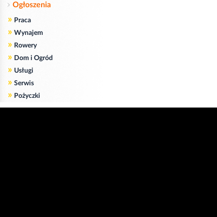
Ogłoszenia
»
Praca
»
Wynajem
»
Rowery
»
Dom i Ogród
»
Usługi
»
Serwis
»
Pożyczki
Zgodnie z art. 173 ustawy Prawa Telekomunikacyjnego informujemy, że przeglądając tę
stronę wyrażasz zgodę
na zapisywanie na Twoim komputerze niezbędnych do jej poprawnego funkcjonowania
plików
cookie
.
Więcej informacji na temat plików cookie znajdziecie Państwo na stronie
polityka
prywatności
.
Kliknij tutaj, aby wyrazić zgodę i ukryć komunikat.
Copyright © 2006-2026
Strona główna 24opole.pl
by 24opole sp. z o.o.
www.hotele.24opole.pl
v4.30.7
2026-08-06 01:15
użytkownicy on-line: 2830
Panel Klienta