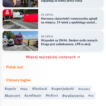
zaglądają za kulisy pracy stacji
15 LIPCA
Kierowca ciężarówki i rowerzystka zginęli
na miejscu. 19-latek z opolskiego został
ranny
30 LIPCA
Wypadek na DK46. Siedem osób rannych.
Droga jest zablokowana. LPR w akcji
Więcej najczęściej czytanych →
Polub nas!
Chmura tagów
#opole
#festiwal
#superjedynki
#kfpp
#muzyka
#koncert
#amfiteatr
#wydarzenia
#kultura
#tvp