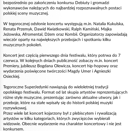
bezpośrednio po zakończeniu konkursu Debiuty i gromadzi
wykonawców należących do najbardziej rozpoznawalnych postaci
polskiej sceny muzycznej.
W tegorocznej odsłonie koncertu występują m.in. Natalia Kukulska,
Renata Przemyk, Dawid Kwiatkowski, Ralph Kamiński, Majka
Jeżowska, Afromental, Dżem oraz Kombii. Organizatorzy zapowiadają
wieczór oparty na największych przebojach i spotkaniu kilku
muzycznych pokoleń.
Koncert jest częścią pierwszego dnia festiwalu, który potrwa do 7
czerwca. W kolejnych dniach publiczność zobaczy m.in. koncert
Premiery, jubileusz Bogdana Olewicza, koncert hip-hopowy oraz
wydarzenia poświęcone twórczości Magdy Umer i Agnieszki
Osieckiej.
Tegoroczne SuperJedynki nawiązują do wieloletniej tradycji
opolskiego festiwalu. Format od lat skupia artystów reprezentujących
różne style muzyczne, prezentując zarówno aktualne utwory, jak i
przeboje, które na stałe wpisały się do historii polskiej muzyki
rozrywkowej.
Przez wiele lat koncert kojarzony był z plebiscytem i rywalizacją
artystów w kilku kategoriach, których zwycięzców wybierali
widzowie. Obecnie wydarzenie ma charakter koncertowy i nie jest
konkursem.