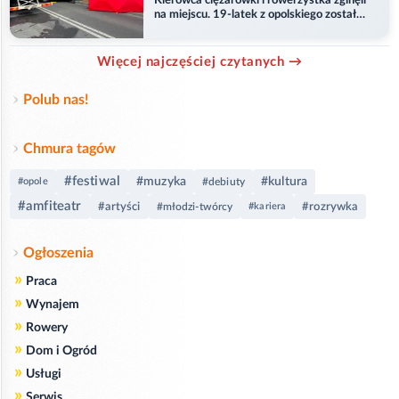
Kierowca ciężarówki i rowerzystka zginęli
na miejscu. 19-latek z opolskiego został
ranny
Więcej najczęściej czytanych →
Polub nas!
Chmura tagów
#festiwal
#muzyka
#kultura
#opole
#debiuty
#amfiteatr
#artyści
#rozrywka
#młodzi-twórcy
#kariera
Ogłoszenia
»
Praca
»
Wynajem
»
Rowery
»
Dom i Ogród
»
Usługi
»
Serwis