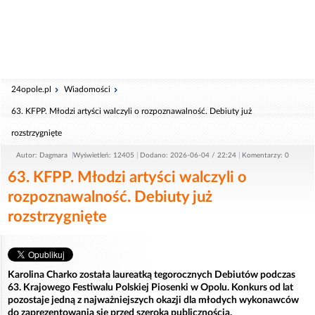
24opole.pl
Wiadomości
63. KFPP. Młodzi artyści walczyli o rozpoznawalność. Debiuty już
rozstrzygnięte
Autor: Dagmara
Wyświetleń: 12405
Dodano: 2026-06-04 / 22:24
Komentarzy: 0
63. KFPP. Młodzi artyści walczyli o
rozpoznawalność. Debiuty już
rozstrzygnięte
Karolina Charko została laureatką tegorocznych Debiutów podczas
63. Krajowego Festiwalu Polskiej Piosenki w Opolu. Konkurs od lat
pozostaje jedną z najważniejszych okazji dla młodych wykonawców
do zaprezentowania się przed szeroką publicznością.