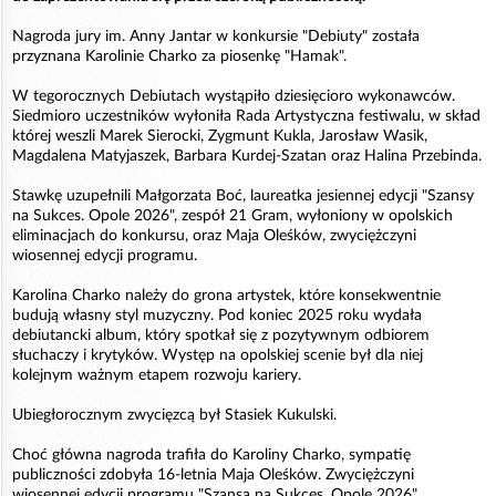
Nagroda jury im. Anny Jantar w konkursie "Debiuty" została
przyznana Karolinie Charko za piosenkę "Hamak".
W tegorocznych Debiutach wystąpiło dziesięcioro wykonawców.
Siedmioro uczestników wyłoniła Rada Artystyczna festiwalu, w skład
której weszli Marek Sierocki, Zygmunt Kukla, Jarosław Wasik,
Magdalena Matyjaszek, Barbara Kurdej-Szatan oraz Halina Przebinda.
Stawkę uzupełnili Małgorzata Boć, laureatka jesiennej edycji "Szansy
na Sukces. Opole 2026", zespół 21 Gram, wyłoniony w opolskich
eliminacjach do konkursu, oraz Maja Oleśków, zwyciężczyni
wiosennej edycji programu.
Karolina Charko należy do grona artystek, które konsekwentnie
budują własny styl muzyczny. Pod koniec 2025 roku wydała
debiutancki album, który spotkał się z pozytywnym odbiorem
słuchaczy i krytyków. Występ na opolskiej scenie był dla niej
kolejnym ważnym etapem rozwoju kariery.
Ubiegłorocznym zwycięzcą był Stasiek Kukulski.
Choć główna nagroda trafiła do Karoliny Charko, sympatię
publiczności zdobyła 16-letnia Maja Oleśków. Zwyciężczyni
wiosennej edycji programu "Szansa na Sukces. Opole 2026"