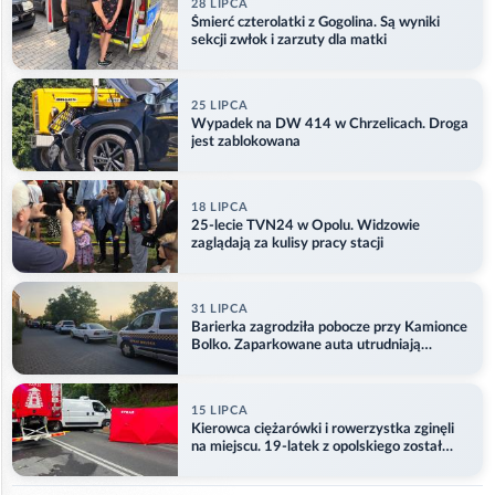
28 LIPCA
Śmierć czterolatki z Gogolina. Są wyniki
sekcji zwłok i zarzuty dla matki
25 LIPCA
Wypadek na DW 414 w Chrzelicach. Droga
jest zablokowana
18 LIPCA
25-lecie TVN24 w Opolu. Widzowie
zaglądają za kulisy pracy stacji
31 LIPCA
Barierka zagrodziła pobocze przy Kamionce
Bolko. Zaparkowane auta utrudniają
przejazd
15 LIPCA
Kierowca ciężarówki i rowerzystka zginęli
na miejscu. 19-latek z opolskiego został
ranny