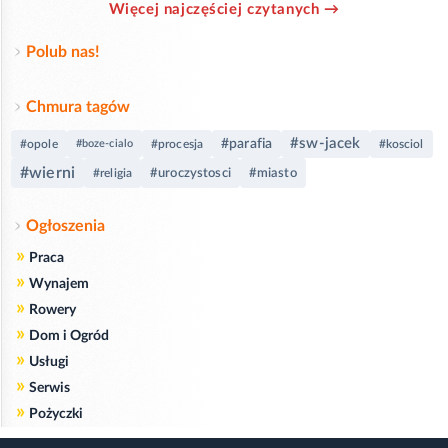
Więcej najczęściej czytanych →
Polub nas!
Chmura tagów
#sw-jacek
#parafia
#opole
#boze-cialo
#procesja
#kosciol
#wierni
#uroczystosci
#miasto
#religia
Ogłoszenia
»
Praca
»
Wynajem
»
Rowery
»
Dom i Ogród
»
Usługi
»
Serwis
»
Pożyczki