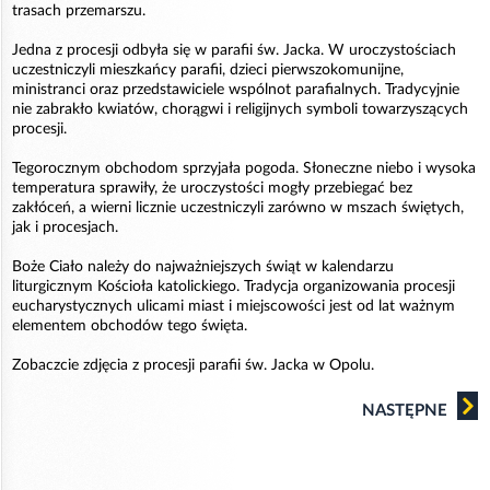
trasach przemarszu.
Jedna z procesji odbyła się w parafii św. Jacka. W uroczystościach
uczestniczyli mieszkańcy parafii, dzieci pierwszokomunijne,
ministranci oraz przedstawiciele wspólnot parafialnych. Tradycyjnie
nie zabrakło kwiatów, chorągwi i religijnych symboli towarzyszących
procesji.
Tegorocznym obchodom sprzyjała pogoda. Słoneczne niebo i wysoka
temperatura sprawiły, że uroczystości mogły przebiegać bez
zakłóceń, a wierni licznie uczestniczyli zarówno w mszach świętych,
jak i procesjach.
Boże Ciało należy do najważniejszych świąt w kalendarzu
liturgicznym Kościoła katolickiego. Tradycja organizowania procesji
eucharystycznych ulicami miast i miejscowości jest od lat ważnym
elementem obchodów tego święta.
Zobaczcie zdjęcia z procesji parafii św. Jacka w Opolu.
NASTĘPNE