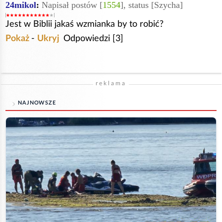
24mikol
:
Napisał postów [
1554
], status [Szycha]
Jest w Biblii jakaś wzmianka by to robić?
Pokaż
-
Ukryj
Odpowiedzi [3]
reklama
NAJNOWSZE