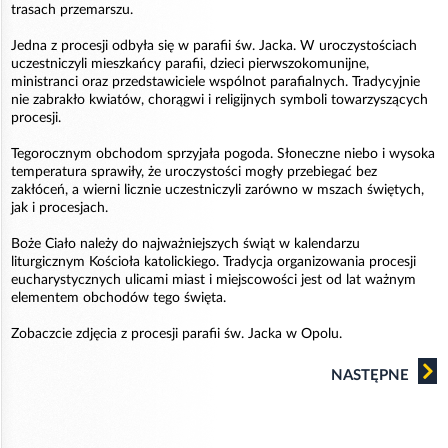
trasach przemarszu.
Jedna z procesji odbyła się w parafii św. Jacka. W uroczystościach
uczestniczyli mieszkańcy parafii, dzieci pierwszokomunijne,
ministranci oraz przedstawiciele wspólnot parafialnych. Tradycyjnie
nie zabrakło kwiatów, chorągwi i religijnych symboli towarzyszących
procesji.
Tegorocznym obchodom sprzyjała pogoda. Słoneczne niebo i wysoka
temperatura sprawiły, że uroczystości mogły przebiegać bez
zakłóceń, a wierni licznie uczestniczyli zarówno w mszach świętych,
jak i procesjach.
Boże Ciało należy do najważniejszych świąt w kalendarzu
liturgicznym Kościoła katolickiego. Tradycja organizowania procesji
eucharystycznych ulicami miast i miejscowości jest od lat ważnym
elementem obchodów tego święta.
Zobaczcie zdjęcia z procesji parafii św. Jacka w Opolu.
NASTĘPNE