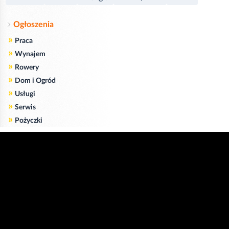
Ogłoszenia
»
Praca
»
Wynajem
»
Rowery
»
Dom i Ogród
»
Usługi
»
Serwis
»
Pożyczki
Zgodnie z art. 173 ustawy Prawa Telekomunikacyjnego informujemy, że przeglądając tę
stronę wyrażasz zgodę
na zapisywanie na Twoim komputerze niezbędnych do jej poprawnego funkcjonowania
plików
cookie
.
Więcej informacji na temat plików cookie znajdziecie Państwo na stronie
polityka
prywatności
.
Kliknij tutaj, aby wyrazić zgodę i ukryć komunikat.
Copyright © 2006-2026
Strona główna 24opole.pl
by 24opole sp. z o.o.
www.hotele.24opole.pl
v4.30.7