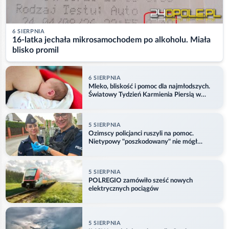
6 SIERPNIA
16-latka jechała mikrosamochodem po alkoholu. Miała
blisko promil
6 SIERPNIA
Mleko, bliskość i pomoc dla najmłodszych.
Światowy Tydzień Karmienia Piersią w
Opolu
5 SIERPNIA
Ozimscy policjanci ruszyli na pomoc.
Nietypowy "poszkodowany" nie mógł
odlecieć
5 SIERPNIA
POLREGIO zamówiło sześć nowych
elektrycznych pociągów
5 SIERPNIA