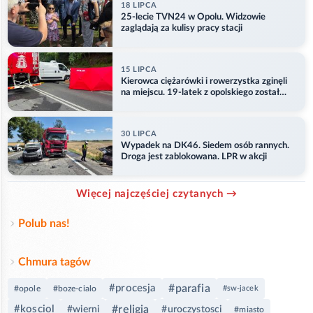
18 LIPCA
25-lecie TVN24 w Opolu. Widzowie
zaglądają za kulisy pracy stacji
15 LIPCA
Kierowca ciężarówki i rowerzystka zginęli
na miejscu. 19-latek z opolskiego został
ranny
30 LIPCA
Wypadek na DK46. Siedem osób rannych.
Droga jest zablokowana. LPR w akcji
Więcej najczęściej czytanych →
Polub nas!
Chmura tagów
#procesja
#parafia
#opole
#boze-cialo
#sw-jacek
#kosciol
#religia
#wierni
#uroczystosci
#miasto