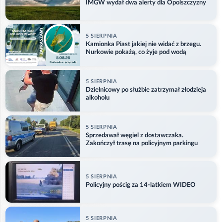
IMGW wydał dwa alerty dla Opolszczyzny
5 SIERPNIA
Kamionka Piast jakiej nie widać z brzegu.
Nurkowie pokażą, co żyje pod wodą
5 SIERPNIA
Dzielnicowy po służbie zatrzymał złodzieja
alkoholu
5 SIERPNIA
Sprzedawał węgiel z dostawczaka.
Zakończył trasę na policyjnym parkingu
5 SIERPNIA
Policyjny pościg za 14-latkiem WIDEO
5 SIERPNIA