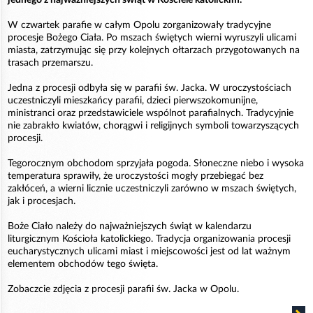
W czwartek parafie w całym Opolu zorganizowały tradycyjne
procesje Bożego Ciała. Po mszach świętych wierni wyruszyli ulicami
miasta, zatrzymując się przy kolejnych ołtarzach przygotowanych na
trasach przemarszu.
Jedna z procesji odbyła się w parafii św. Jacka. W uroczystościach
uczestniczyli mieszkańcy parafii, dzieci pierwszokomunijne,
ministranci oraz przedstawiciele wspólnot parafialnych. Tradycyjnie
nie zabrakło kwiatów, chorągwi i religijnych symboli towarzyszących
procesji.
Tegorocznym obchodom sprzyjała pogoda. Słoneczne niebo i wysoka
temperatura sprawiły, że uroczystości mogły przebiegać bez
zakłóceń, a wierni licznie uczestniczyli zarówno w mszach świętych,
jak i procesjach.
Boże Ciało należy do najważniejszych świąt w kalendarzu
liturgicznym Kościoła katolickiego. Tradycja organizowania procesji
eucharystycznych ulicami miast i miejscowości jest od lat ważnym
elementem obchodów tego święta.
Zobaczcie zdjęcia z procesji parafii św. Jacka w Opolu.