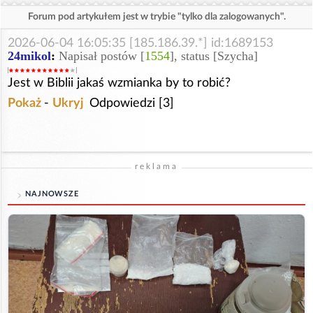
Forum pod artykułem jest w trybie "tylko dla zalogowanych".
2026-06-04 16:05:35 [185.186.39.*] id:1689153
24mikol
:
Napisał postów [
1554
], status [Szycha]
Jest w Biblii jakaś wzmianka by to robić?
Pokaż
-
Ukryj
Odpowiedzi [3]
reklama
NAJNOWSZE