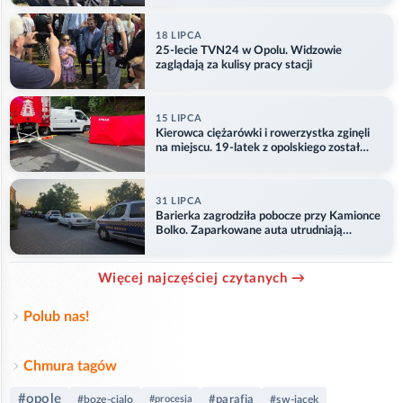
18 LIPCA
25-lecie TVN24 w Opolu. Widzowie
zaglądają za kulisy pracy stacji
15 LIPCA
Kierowca ciężarówki i rowerzystka zginęli
na miejscu. 19-latek z opolskiego został
ranny
31 LIPCA
Barierka zagrodziła pobocze przy Kamionce
Bolko. Zaparkowane auta utrudniają
przejazd
Więcej najczęściej czytanych →
Polub nas!
Chmura tagów
#opole
#parafia
#boze-cialo
#procesja
#sw-jacek