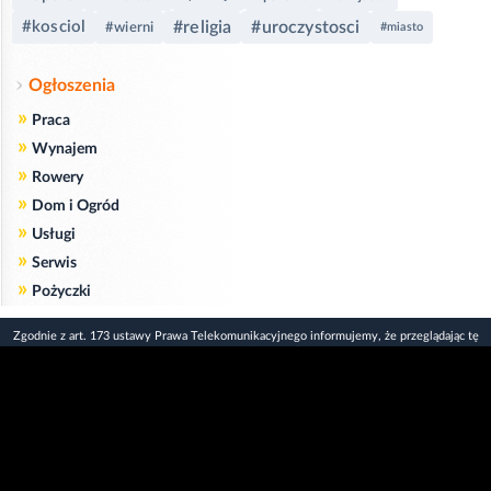
#kosciol
#religia
#uroczystosci
#wierni
#miasto
Ogłoszenia
»
Praca
»
Wynajem
»
Rowery
»
Dom i Ogród
»
Usługi
»
Serwis
»
Pożyczki
Zgodnie z art. 173 ustawy Prawa Telekomunikacyjnego informujemy, że przeglądając tę
stronę wyrażasz zgodę
na zapisywanie na Twoim komputerze niezbędnych do jej poprawnego funkcjonowania
plików
cookie
.
Więcej informacji na temat plików cookie znajdziecie Państwo na stronie
polityka
prywatności
.
Kliknij tutaj, aby wyrazić zgodę i ukryć komunikat.
Copyright © 2006-2026
Strona główna 24opole.pl