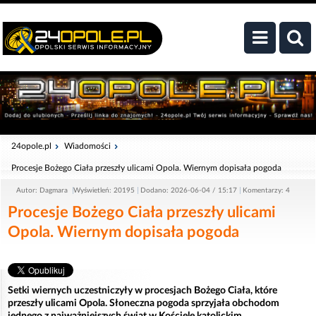
24opole.pl
Wiadomości
Procesje Bożego Ciała przeszły ulicami Opola. Wiernym dopisała pogoda
Autor: Dagmara
Wyświetleń: 20195
Dodano: 2026-06-04 / 15:17
Komentarzy: 4
Procesje Bożego Ciała przeszły ulicami
Opola. Wiernym dopisała pogoda
Setki wiernych uczestniczyły w procesjach Bożego Ciała, które
przeszły ulicami Opola. Słoneczna pogoda sprzyjała obchodom
jednego z najważniejszych świąt w Kościele katolickim.