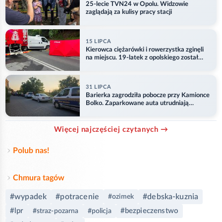
25-lecie TVN24 w Opolu. Widzowie
zaglądają za kulisy pracy stacji
15 LIPCA
Kierowca ciężarówki i rowerzystka zginęli
na miejscu. 19-latek z opolskiego został
ranny
31 LIPCA
Barierka zagrodziła pobocze przy Kamionce
Bolko. Zaparkowane auta utrudniają
przejazd
Więcej najczęściej czytanych →
Polub nas!
Chmura tagów
#wypadek
#potracenie
#debska-kuznia
#ozimek
#lpr
#bezpieczenstwo
#straz-pozarna
#policja