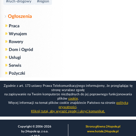
#ruch-drogowy
#region
Ogłoszenia
»
Praca
»
Wynajem
»
Rowery
»
Dom i Ogród
»
Usługi
»
Serwis
»
Pożyczki
Zgodnie z art. 173 ustawy Prawa Telekomunikacyjnego informujemy, że przeglądając tę
stronę wyrażasz zgodę
na zapisywanie na Twoim komputerze niezbędnych do jej poprawnego funkcjonowania
plików
cookie
.
Więcej informacji na temat plików cookie znajdziecie Państwo na stronie
polityka
prywatności
.
Kliknij tutaj, aby wyrazić zgodę i ukryć komunikat.
Copyright © 2006-2026
Strona główna 24opole.pl
by 24opole sp. z o.o.
www.hotele.24opole.pl