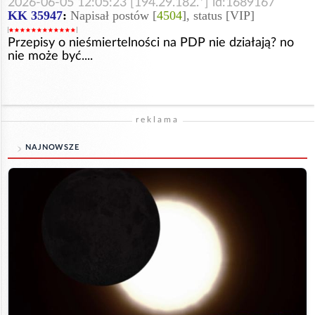
2026-06-05 12:05:23 [194.29.182.*] id:1689167
KK 35947
:
Napisał postów [
4504
], status [VIP]
Przepisy o nieśmiertelności na PDP nie działają? no
nie może być....
reklama
NAJNOWSZE