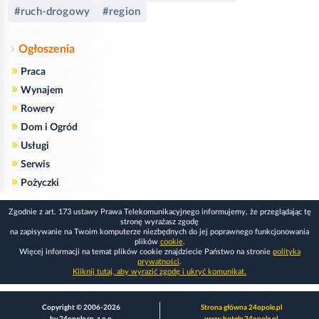
#ruch-drogowy
#region
Ogłoszenia
»
Praca
»
Wynajem
»
Rowery
»
Dom i Ogród
»
Usługi
»
Serwis
»
Pożyczki
Zgodnie z art. 173 ustawy Prawa Telekomunikacyjnego informujemy, że przeglądając tę
stronę wyrażasz zgodę
na zapisywanie na Twoim komputerze niezbędnych do jej poprawnego funkcjonowania
plików
cookie
.
Więcej informacji na temat plików cookie znajdziecie Państwo na stronie
polityka
prywatności
.
Kliknij tutaj, aby wyrazić zgodę i ukryć komunikat.
Copyright © 2006-2026
Strona główna 24opole.pl
by 24opole sp. z o.o.
www.hotele.24opole.pl