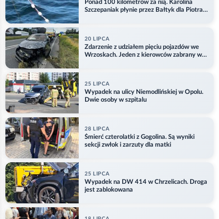
Ponad 100 kilometrów za nią. Karolina
Szczepaniak płynie przez Bałtyk dla Piotra.
Aktualizacja
20 LIPCA
Zdarzenie z udziałem pięciu pojazdów we
Wrzoskach. Jeden z kierowców zabrany w
kajdankach
25 LIPCA
Wypadek na ulicy Niemodlińskiej w Opolu.
Dwie osoby w szpitalu
28 LIPCA
Śmierć czterolatki z Gogolina. Są wyniki
sekcji zwłok i zarzuty dla matki
25 LIPCA
Wypadek na DW 414 w Chrzelicach. Droga
jest zablokowana
18 LIPCA