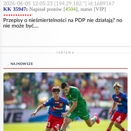
2026-06-05 12:05:23 [194.29.182.*] id:1689167
KK 35947
:
Napisał postów [
4504
], status [VIP]
Przepisy o nieśmiertelności na PDP nie działają? no
nie może być....
reklama
NAJNOWSZE