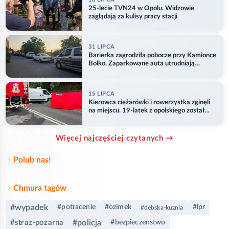
25-lecie TVN24 w Opolu. Widzowie
zaglądają za kulisy pracy stacji
31 LIPCA
Barierka zagrodziła pobocze przy Kamionce
Bolko. Zaparkowane auta utrudniają
przejazd
15 LIPCA
Kierowca ciężarówki i rowerzystka zginęli
na miejscu. 19-latek z opolskiego został
ranny
Więcej najczęściej czytanych →
Polub nas!
Chmura tagów
#wypadek
#potracenie
#ozimek
#lpr
#debska-kuznia
#straz-pozarna
#policja
#bezpieczenstwo