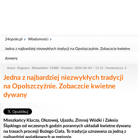
24opole.pl
Wiadomości
Jedna z najbardziej niezwykłych tradycji na Opolszczyźnie. Zobaczcie kwietne
dywany
Autor: Dagmara
Wyświetleń: 31880
Dodano: 2026-06-04 / 11:21
Komentarzy: 2
Jedna z najbardziej niezwykłych tradycji
na Opolszczyźnie. Zobaczcie kwietne
dywany
Mieszkańcy Klucza, Olszowej, Ujazdu, Zimnej Wódki i Zalesia
Śląskiego od wczesnych godzin porannych układali kwietne dywany
na trasach procesji Bożego Ciała. To tradycja uznawana za jedną z
najbardziej wyjątkowych w regionie.