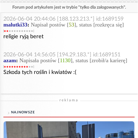
Forum pod artykułem jest w trybie "tylko dla zalogowanych".
2026-06-04 20:44:06 [188.123.213.*] id:1689159
malutki33
:
Napisał postów [
53
], status [rozkręca się]
religie ryją beret
2026-06-04 14:56:05 [194.29.183.*] id:1689151
azam
:
Napisała postów [
1130
], status [zrobił/a karierę]
Szkoda tych roślin i kwiatów :(
reklama
NAJNOWSZE