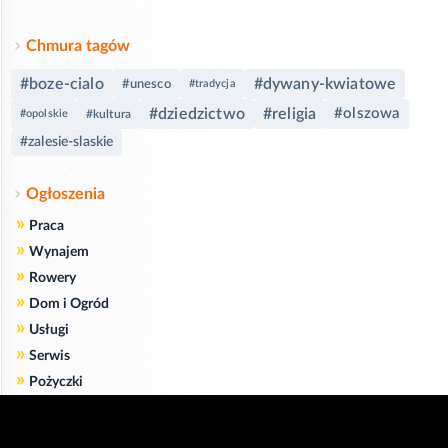
Chmura tagów
#boze-cialo
#dywany-kwiatowe
#unesco
#tradycja
#dziedzictwo
#religia
#olszowa
#opolskie
#kultura
#zalesie-slaskie
Ogłoszenia
»
Praca
»
Wynajem
»
Rowery
»
Dom i Ogród
»
Usługi
»
Serwis
»
Pożyczki
Zgodnie z art. 173 ustawy Prawa Telekomunikacyjnego informujemy, że przeglądając tę
stronę wyrażasz zgodę