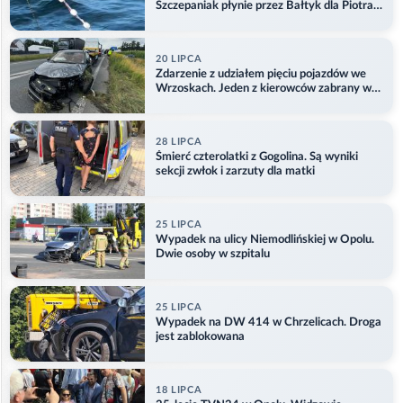
Szczepaniak płynie przez Bałtyk dla Piotra.
Aktualizacja
20 LIPCA
Zdarzenie z udziałem pięciu pojazdów we
Wrzoskach. Jeden z kierowców zabrany w
kajdankach
28 LIPCA
Śmierć czterolatki z Gogolina. Są wyniki
sekcji zwłok i zarzuty dla matki
25 LIPCA
Wypadek na ulicy Niemodlińskiej w Opolu.
Dwie osoby w szpitalu
25 LIPCA
Wypadek na DW 414 w Chrzelicach. Droga
jest zablokowana
18 LIPCA