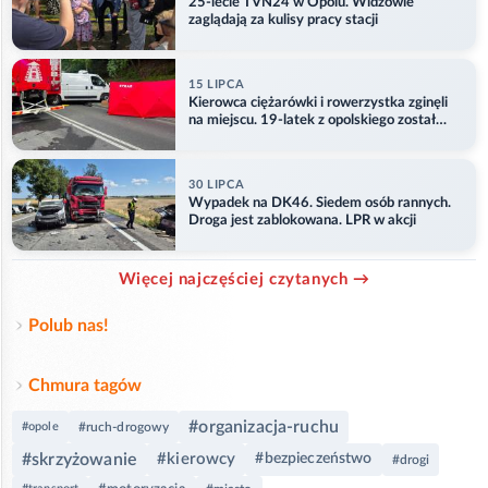
25-lecie TVN24 w Opolu. Widzowie
zaglądają za kulisy pracy stacji
15 LIPCA
Kierowca ciężarówki i rowerzystka zginęli
na miejscu. 19-latek z opolskiego został
ranny
30 LIPCA
Wypadek na DK46. Siedem osób rannych.
Droga jest zablokowana. LPR w akcji
Więcej najczęściej czytanych →
Polub nas!
Chmura tagów
#organizacja-ruchu
#opole
#ruch-drogowy
#skrzyżowanie
#kierowcy
#bezpieczeństwo
#drogi