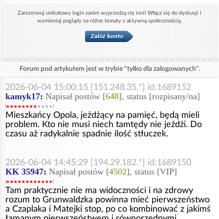
Zarezerwuj unikatowy login zanim wyprzedzą cię inni! Włącz się do dyskusji i
wymieniaj poglądy na różne tematy z aktywną społecznością.
Forum pod artykułem jest w trybie "tylko dla zalogowanych".
2026-06-04 15:00:15 [151.248.35.*] id:1689152
kamyk17
:
Napisał postów [
648
], status [rozpisany/na]
Mieszkańcy Opola, jeżdżący na pamięć, będą mieli
problem. Kto nie musi niech tamtędy nie jeźdźi. Do
czasu aż radykalnie spadnie ilość stłuczek.
2026-06-04 14:45:29 [194.29.182.*] id:1689150
KK 35947
:
Napisał postów [
4502
], status [VIP]
Tam praktycznie nie ma widoczności i na zdrowy
rozum to Grunwaldzka powinna mieć pierwszeństwo
a Czaplaka i Matejki stop, po co kombinować z jakimś
łamanym pierwszeństwem i równorzędnymi