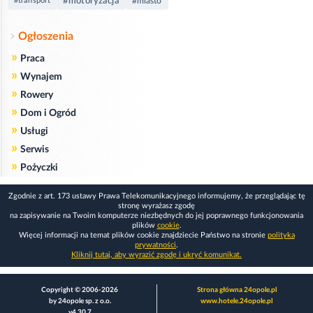
#motoryzacja
#transport
#miasto
Ogłoszenia
»
Praca
»
Wynajem
»
Rowery
»
Dom i Ogród
»
Usługi
»
Serwis
»
Pożyczki
Zgodnie z art. 173 ustawy Prawa Telekomunikacyjnego informujemy, że przeglądając tę
stronę wyrażasz zgodę
na zapisywanie na Twoim komputerze niezbędnych do jej poprawnego funkcjonowania
plików
cookie
.
Więcej informacji na temat plików cookie znajdziecie Państwo na stronie
polityka
prywatności
.
Kliknij tutaj, aby wyrazić zgodę i ukryć komunikat.
Copyright © 2006-2026
Strona główna 24opole.pl
by 24opole sp. z o.o.
www.hotele.24opole.pl
v4.30.7