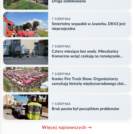
Droga zablokowana
7 SIERPNIA
Śmiertelny wypadek w Jaworku. DK43 jest
nieprzejezdna
7 SIERPNIA
Cztery miesiące bez wody. Mieszkańcy
Komorzna wciąż czekają na rozwiązanie
problemu
7 SIERPNIA
Koniec Fire Truck Show. Organizatorzy
zamykają historię międzynarodowego zlotu
w Główczycach
7 SIERPNIA
Brak pasów był początkiem problemów
Więcej najnowszych →