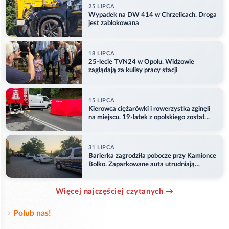
25 LIPCA
Wypadek na DW 414 w Chrzelicach. Droga
jest zablokowana
18 LIPCA
25-lecie TVN24 w Opolu. Widzowie
zaglądają za kulisy pracy stacji
15 LIPCA
Kierowca ciężarówki i rowerzystka zginęli
na miejscu. 19-latek z opolskiego został
ranny
31 LIPCA
Barierka zagrodziła pobocze przy Kamionce
Bolko. Zaparkowane auta utrudniają
przejazd
Więcej najczęściej czytanych →
Polub nas!