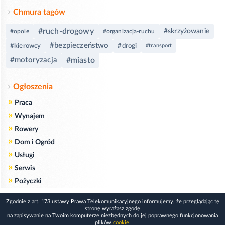
Chmura tagów
#ruch-drogowy
#skrzyżowanie
#opole
#organizacja-ruchu
#bezpieczeństwo
#kierowcy
#drogi
#transport
#motoryzacja
#miasto
Ogłoszenia
»
Praca
»
Wynajem
»
Rowery
»
Dom i Ogród
»
Usługi
»
Serwis
»
Pożyczki
Zgodnie z art. 173 ustawy Prawa Telekomunikacyjnego informujemy, że przeglądając tę
stronę wyrażasz zgodę
na zapisywanie na Twoim komputerze niezbędnych do jej poprawnego funkcjonowania
plików
cookie
.