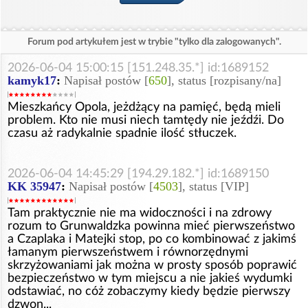
Forum pod artykułem jest w trybie "tylko dla zalogowanych".
2026-06-04 15:00:15 [151.248.35.*] id:1689152
kamyk17
:
Napisał postów [
650
], status [rozpisany/na]
Mieszkańcy Opola, jeżdżący na pamięć, będą mieli
problem. Kto nie musi niech tamtędy nie jeźdźi. Do
czasu aż radykalnie spadnie ilość stłuczek.
2026-06-04 14:45:29 [194.29.182.*] id:1689150
KK 35947
:
Napisał postów [
4503
], status [VIP]
Tam praktycznie nie ma widoczności i na zdrowy
rozum to Grunwaldzka powinna mieć pierwszeństwo
a Czaplaka i Matejki stop, po co kombinować z jakimś
łamanym pierwszeństwem i równorzędnymi
skrzyżowaniami jak można w prosty sposób poprawić
bezpieczeństwo w tym miejscu a nie jakieś wydumki
odstawiać, no cóż zobaczymy kiedy będzie pierwszy
dzwon...